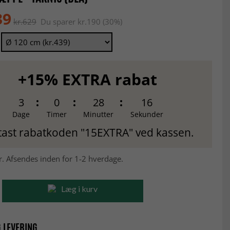
39
kr.629
Du sparer kr.190 (30%)
+15% EXTRA rabat
3
0
28
15
Dage
Timer
Minutter
Sekunder
tast rabatkoden "15EXTRA" ved kassen.
r. Afsendes inden for 1-2 hverdage.
Læg i kurv
 LEVERING