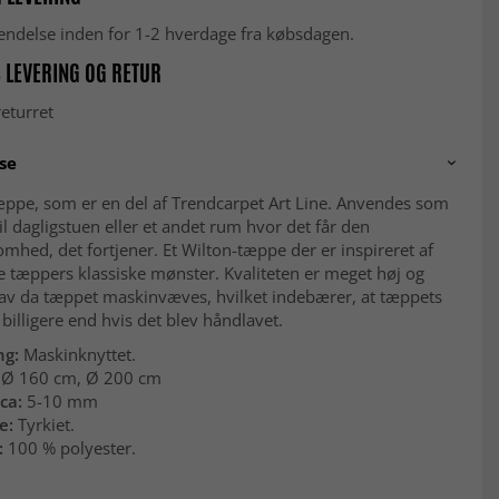
fsendelse inden for 1-2 hverdage fra købsdagen.
 LEVERING OG RETUR
eturret
se
æppe, som er en del af Trendcarpet Art Line. Anvendes som
il dagligstuen eller et andet rum hvor det får den
ed, det fortjener. Et Wilton-tæppe der er inspireret af
e tæppers klassiske mønster. Kvaliteten er meget høj og
lav da tæppet maskinvæves, hvilket indebærer, at tæppets
r billigere end hvis det blev håndlavet.
ng:
Maskinknyttet.
Ø 160 cm, Ø 200 cm
ca:
5-10 mm
e:
Tyrkiet.
:
100 % polyester.