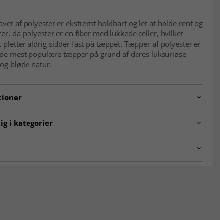
avet af polyester er ekstremt holdbart og let at holde rent og
tter, da polyester er en fiber med lukkede celler, hvilket
t pletter aldrig sidder fast på tæppet. Tæpper af polyester er
f de mest populære tæpper på grund af deres luksuriøse
og bløde natur.
tioner
PRANO.SKD11130.802.DT30246.109.Blue-3
ig i kategorier
ÆPPER
☆ Trendcarpet Vintage Luxury ☆
 stuen
Blå tæpper
-tæpper bløde at gå på?
t Wilton Art Line
SEASON SALE
ætte og bløde luv gør dem behagelige og indbydende under
E TÆPPER
R 120 cm
n-tæpper slidstærke?
R 240 cm
per har en tæt vævning og høj kvalitet, hvilket gør dem