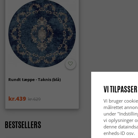
Rundt tæppe - Taknis (blå)
VI TILPASSER
kr.439
kr.629
Vi bruger cookie
målrettet annon
under "Indstilli
vi oplysninger o
BESTSELLERS
denne dataindsa
enheds-ID osv.