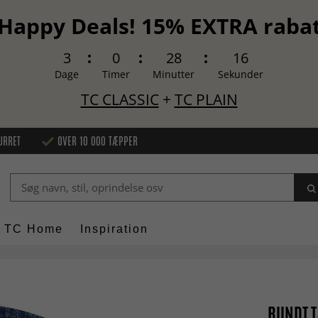
Happy Deals! 15% EXTRA raba
3
0
28
15
Dage
Timer
Minutter
Sekunder
TC CLASSIC
+
TC PLAIN
URRET
OVER 10 000 TÆPPER
TC Home
Inspiration
RUNDT T