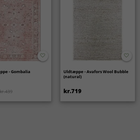
ppe - Gombalia
Uldtæppe - Avafors Wool Bubble
(natural)
kr.719
kr.439