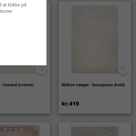
d at klikke på
tioner
- Coastal (creme)
Wilton-tæppe - Sunayama (hvid)
kr.419