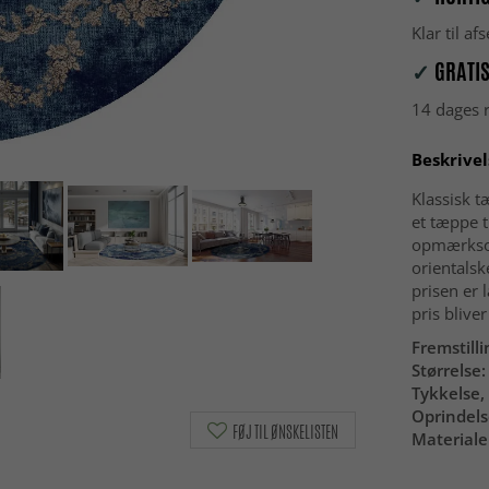
Klar til a
✓
GRATIS
14 dages r
Beskrivel
Klassisk t
et tæppe t
opmærksomh
orientalsk
prisen er 
pris blive
Fremstilli
Størrelse:
Tykkelse, 
Oprindels
FØJ TIL ØNSKELISTEN
Materiale