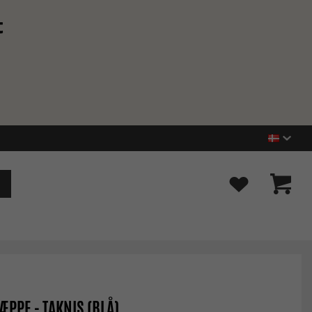
t
ÆPPE - TAKNIS (BLÅ)