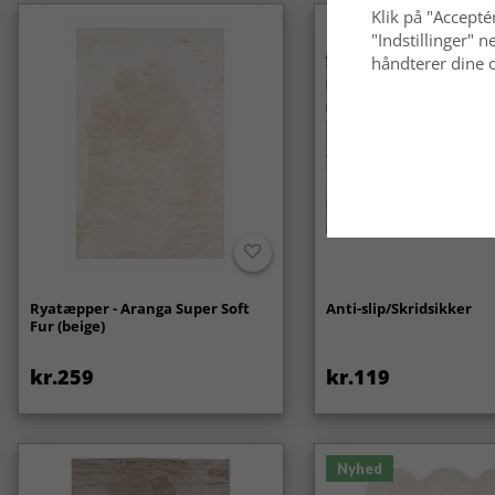
Klik på "Acceptér
"Indstillinger"
håndterer dine o
Ryatæpper - Aranga Super Soft
Anti-slip/Skridsikker
Fur (beige)
kr.259
kr.119
Nyhed