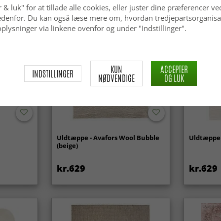
 & luk" for at tillade alle cookies, eller juster dine præferencer ve
 nedenfor. Du kan også læse mere om, hvordan tredjepartsorganisa
plysninger via linkene ovenfor og under "Indstillinger".
KUN
ACCEPTER
INDSTILLINGER
NØDVENDIGE
OG LUK
Uldtæppe - Avafors Wool Bubble
Uldtæppe 
(beige)
kr.629
kr.629