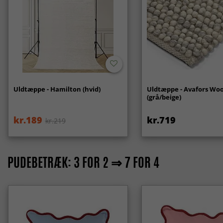
Uldtæppe - Hamilton (hvid)
Uldtæppe - Avafors Woo
(grå/beige)
kr.189
kr.719
kr.219
PUDEBETRÆK: 3 FOR 2 ⇒ 7 FOR 4