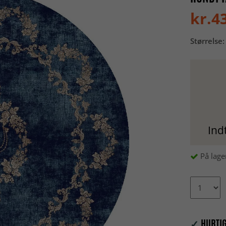
kr.4
Størrelse:
Ind
På lage
✓
HURTIG