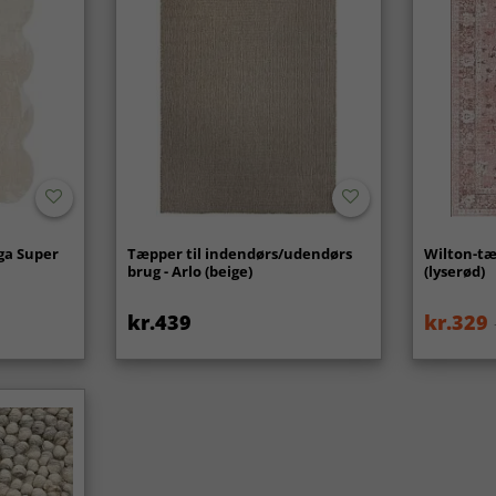
ga Super
Tæpper til indendørs/udendørs
Wilton-tæ
brug - Arlo (beige)
(lyserød)
kr.439
kr.329