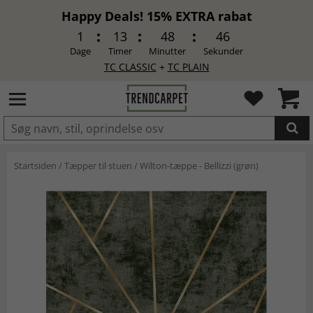
Happy Deals! 15% EXTRA rabat
1
13
48
46
Dage
Timer
Minutter
Sekunder
TC CLASSIC
+
TC PLAIN
LAGT I INDKØBSKURVEN.
Startsiden
/
Tæpper til stuen
/
Wilton-tæppe - Bellizzi (grøn)