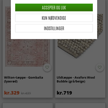
Nyhed
ACCEPTER OG LUK
KUN NØDVENDIGE
INDSTILLINGER
Wilton-tæppe - Gombalia
Uldtæppe - Avafors Wool
(lyserød)
Bubble (grå/beige)
kr.329
kr.719
kr.439