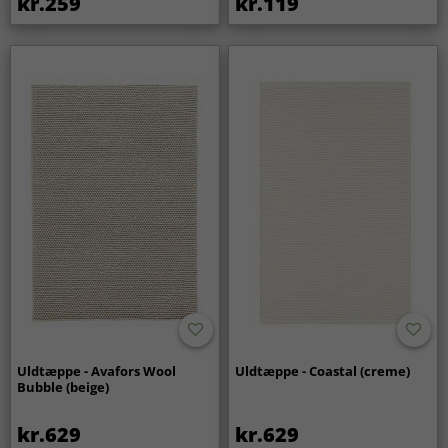
kr.259
kr.119
rengøring af tæppet.
Uldtæppe - Avafors Wool
Uldtæppe - Coastal (creme)
Bubble (beige)
kr.629
kr.629