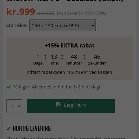
kr.999
kr.1 399
Du sparer kr.400 (29%)
Størrelse:
+15% EXTRA rabat
1
13
48
46
Dage
Timer
Minutter
Sekunder
Indtast rabatkoden "15EXTRA" ved kassen.
På lager. Afsendes inden for 1-2 hverdage.
Læg i kurv
✓
HURTIG LEVERING