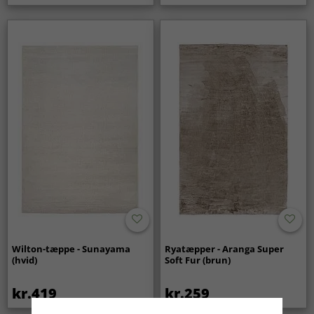
Wilton-tæppe - Sunayama
Ryatæpper - Aranga Super
(hvid)
Soft Fur (brun)
kr.419
kr.259