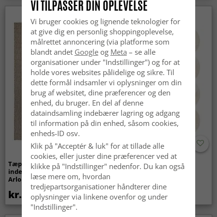
VI TILPASSER DIN OPLEVELSE
Nyhed
Vi bruger cookies og lignende teknologier for
at give dig en personlig shoppingoplevelse,
målrettet annoncering (via platforme som
blandt andet
Google
og
Meta
– se alle
organisationer under "Indstillinger") og for at
holde vores websites pålidelige og sikre. Til
dette formål indsamler vi oplysninger om din
brug af websitet, dine præferencer og den
enhed, du bruger. En del af denne
dataindsamling indebærer lagring og adgang
til information på din enhed, såsom cookies,
enheds-ID osv.
Klik på "Acceptér & luk" for at tillade alle
cookies, eller juster dine præferencer ved at
Tæpper til
Bølget ryatæppe - Aranga
klikke på "Indstillinger" nedenfor. Du kan også
indendørs/udendørs brug -
Super Soft Fur (beige)
læse mere om, hvordan
Arlo (beige)
tredjepartsorganisationer håndterer dine
kr.439
kr.369
oplysninger via linkene ovenfor og under
"Indstillinger".