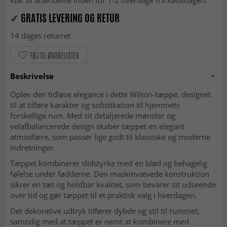
Klar til afsendelse inden for 1-2 hverdage fra købsdagen.
✓
GRATIS LEVERING OG RETUR
14 dages returret
FØJ TIL ØNSKELISTEN
Beskrivelse
Oplev den tidløse elegance i dette Wilton-tæppe, designet
til at tilføre karakter og sofistikation til hjemmets
forskellige rum. Med sit detaljerede mønster og
velafbalancerede design skaber tæppet en elegant
atmosfære, som passer lige godt til klassiske og moderne
indretninger.
Tæppet kombinerer slidstyrke med en blød og behagelig
følelse under fødderne. Den maskinvævede konstruktion
sikrer en tæt og holdbar kvalitet, som bevarer sit udseende
over tid og gør tæppet til et praktisk valg i hverdagen.
Det dekorative udtryk tilfører dybde og stil til rummet,
samtidig med at tæppet er nemt at kombinere med