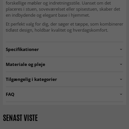
forskellige møbler og indretningsstile. Uanset om det
placeres i stuen, soveværelset eller spisestuen, skaber det
en indbydende og elegant base i hjemmet.
Et perfekt valg for dig, der søger et tæppe, som kombinerer
tidløst design, holdbar kvalitet og hverdagskomfort.
Specifikationer
Artno:
roys.SK11238.802
Materiale og pleje
Anvendelse
Indendørs
MATERIALE
Tilgængelig i kategorier
Polyester
Stue
☆ Trendcarpet Vintage
Tæpper til stuen
Soveværelse
FAQ
Rum
Luxury ☆
Køkken
Entré
Er Wilton-tæpper bløde at gå på?
Grønne tæpper
Tæpper 200 x 300 cm
Ja, den tætte og bløde luv gør dem behagelige og
Et tæppe fremstillet af polyester er ekstremt slidstærkt og
160 x 230 cm
SENAST VISTE
Tæpper 160x230 cm
Trendcarpet Wilton Art Line
indbydende under fødderne.
Størrelser
nemt at holde rent og fri for pletter, da polyester er en
200 x 280 cm
fiber med lukkede celler, som forhindrer pletter i at trænge
SEASON SALE
MODERNE TÆPPER
Er Wilton-tæpper slidstærke?