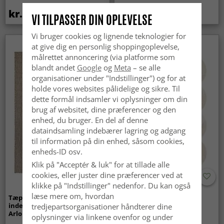
kr.419
kr.259
VI TILPASSER DIN OPLEVELSE
Vi bruger cookies og lignende teknologier for
at give dig en personlig shoppingoplevelse,
Nyhed
målrettet annoncering (via platforme som
blandt andet
Google
og
Meta
– se alle
organisationer under "Indstillinger") og for at
holde vores websites pålidelige og sikre. Til
dette formål indsamler vi oplysninger om din
brug af websitet, dine præferencer og den
enhed, du bruger. En del af denne
dataindsamling indebærer lagring og adgang
til information på din enhed, såsom cookies,
enheds-ID osv.
Klik på "Acceptér & luk" for at tillade alle
cookies, eller juster dine præferencer ved at
klikke på "Indstillinger" nedenfor. Du kan også
læse mere om, hvordan
Tæpper til
Bølget ryatæppe - Aranga
indendørs/udendørs brug -
Super Soft Fur (beige)
tredjepartsorganisationer håndterer dine
Arlo (beige)
oplysninger via linkene ovenfor og under