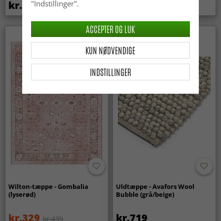
kr.439
kr.369
"Indstillinger".
ACCEPTER OG LUK
Nyhed
KUN NØDVENDIGE
INDSTILLINGER
Wilton-tæppe - Gombalia
Uldtæppe - Avafors Wool
(lyserød)
Bubble (grå/beige)
kr.329
kr.719
kr.439