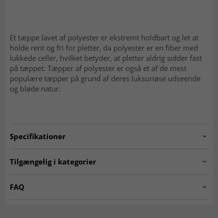
Et tæppe lavet af polyester er ekstremt holdbart og let at
holde rent og fri for pletter, da polyester er en fiber med
lukkede celler, hvilket betyder, at pletter aldrig sidder fast
på tæppet. Tæpper af polyester er også et af de mest
populære tæpper på grund af deres luksuriøse udseende
og bløde natur.
Specifikationer
Artno:
vonda.SK11177.801
Tilgængelig i kategorier
☆ Trendcarpet Vintage
Tæpper til stuen
FAQ
Luxury ☆
Er Wilton-tæpper bløde at gå på?
Grå tæpper
Tæpper 200 x 300 cm
Ja, den tætte og bløde luv gør dem behagelige og