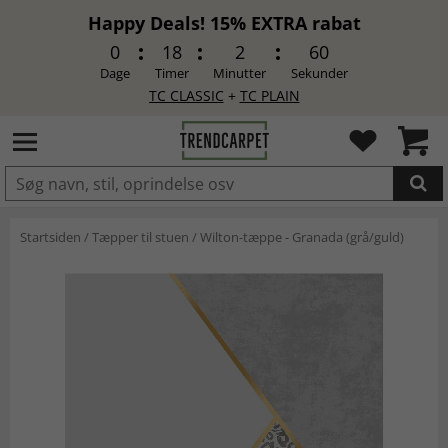
Happy Deals! 15% EXTRA rabat
0
18
2
59
Dage
Timer
Minutter
Sekunder
TC CLASSIC
+
TC PLAIN
LAGT I INDKØBSKURVEN.
Startsiden
/
Tæpper til stuen
/
Wilton-tæppe - Granada (grå/guld)