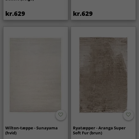
kr.629
kr.629
Wilton-tæppe - Sunayama
Ryatæpper - Aranga Super
(hvid)
Soft Fur (brun)