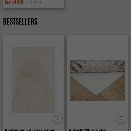
kr.419
kr.1 399
Passer Wilton-tæpper til forskellige indretningsstile?
Ja, Wilton-tæpper fås i mange mønstre og farver og passer
BESTSELLERS
lige godt i moderne hjem som i klassiske omgivelser.
Ryatæpper - Aranga Super
Anti-slip/Skridsikker