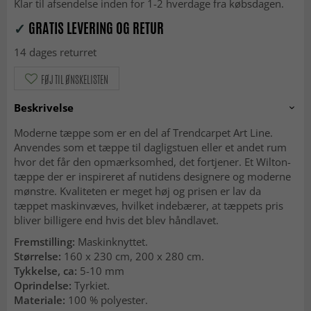
Klar til afsendelse inden for 1-2 hverdage fra købsdagen.
✓
GRATIS LEVERING OG RETUR
14 dages returret
FØJ TIL ØNSKELISTEN
Beskrivelse
Moderne tæppe som er en del af Trendcarpet Art Line.
Anvendes som et tæppe til dagligstuen eller et andet rum
hvor det får den opmærksomhed, det fortjener. Et Wilton-
tæppe der er inspireret af nutidens designere og moderne
mønstre. Kvaliteten er meget høj og prisen er lav da
tæppet maskinvæves, hvilket indebærer, at tæppets pris
bliver billigere end hvis det blev håndlavet.
Fremstilling:
Maskinknyttet.
Størrelse:
160 x 230 cm, 200 x 280 cm.
Tykkelse, ca:
5-10 mm
Oprindelse:
Tyrkiet.
Materiale:
100 % polyester.