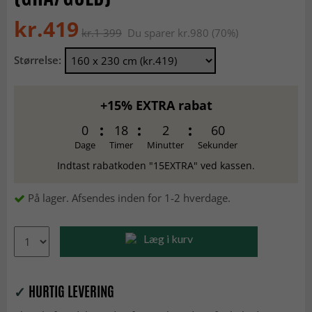
kr.419
kr.1 399
Du sparer kr.980 (70%)
Størrelse:
+15% EXTRA rabat
0
18
2
59
Dage
Timer
Minutter
Sekunder
Indtast rabatkoden "15EXTRA" ved kassen.
På lager. Afsendes inden for 1-2 hverdage.
Læg i kurv
✓
HURTIG LEVERING