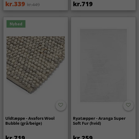
kr.339
kr.719
kr.449
Nyhed
Uldtæppe - Avafors Wool
Ryatæpper - Aranga Super
Bubble (grå/beige)
Soft Fur (hvid)
kr.719
kr.259