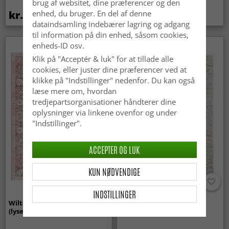
brug af websitet, dine præferencer og den
kr.369
kr.449
enhed, du bruger. En del af denne
dataindsamling indebærer lagring og adgang
til information på din enhed, såsom cookies,
enheds-ID osv.
Klik på "Acceptér & luk" for at tillade alle
cookies, eller juster dine præferencer ved at
klikke på "Indstillinger" nedenfor. Du kan også
læse mere om, hvordan
tredjepartsorganisationer håndterer dine
oplysninger via linkene ovenfor og under
"Indstillinger".
ACCEPTER OG LUK
KUN NØDVENDIGE
INDSTILLINGER
Wilton-tæppe - Gombalia
Uldtæppe - Avafors Wool
(lyserød)
Bubble (natural)