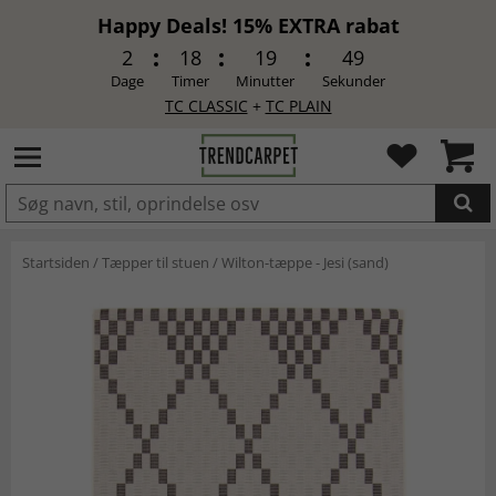
Happy Deals! 15% EXTRA rabat
2
18
19
48
Dage
Timer
Minutter
Sekunder
TC CLASSIC
+
TC PLAIN
LAGT I INDKØBSKURVEN.
Startsiden
/
Tæpper til stuen
/
Wilton-tæppe - Jesi (sand)