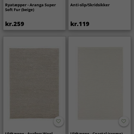
Ryatæpper - Aranga Super
Anti-slip/Skridsikker
Soft Fur (beige)
kr.259
kr.119
Uldtæppe - Avafors Wool
Uldtæppe - Coastal (creme)