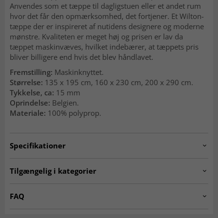
Anvendes som et tæppe til dagligstuen eller et andet rum
hvor det får den opmærksomhed, det fortjener. Et Wilton-
tæppe der er inspireret af nutidens designere og moderne
mønstre. Kvaliteten er meget høj og prisen er lav da
tæppet maskinvæves, hvilket indebærer, at tæppets pris
bliver billigere end hvis det blev håndlavet.
Fremstilling:
Maskinknyttet.
Størrelse:
135 x 195 cm, 160 x 230 cm, 200 x 290 cm.
Tykkelse, ca:
15 mm
Oprindelse:
Belgien.
Materiale:
100% polyprop.
Specifikationer
Artno:
6842.9H01.mb.denver.-H419.P3
Tilgængelig i kategorier
Tæpper til stuen
Beige tæpper
FAQ
Tæpper 160x230 cm
Tæpper 140x200 cm
Er Wilton-tæpper bløde at gå på?