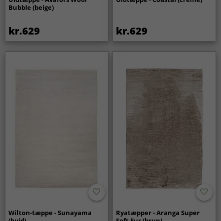
Bubble (beige)
kr.629
kr.629
Wilton-tæppe - Sunayama
Ryatæpper - Aranga Super
(hvid)
Soft Fur (brun)