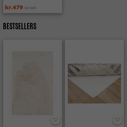
områder med meget trafik.
kr.479
kr.949
Passer Wilton-tæpper til forskellige indretningsstile?
Ja, Wilton-tæpper fås i mange mønstre og farver og passer
BESTSELLERS
lige godt i moderne hjem som i klassiske omgivelser.