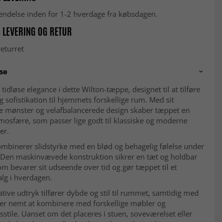
fsendelse inden for 1-2 hverdage fra købsdagen.
 LEVERING OG RETUR
eturret
se
tidløse elegance i dette Wilton-tæppe, designet til at tilføre
g sofistikation til hjemmets forskellige rum. Med sit
de mønster og velafbalancerede design skaber tæppet en
mosfære, som passer lige godt til klassiske og moderne
er.
mbinerer slidstyrke med en blød og behagelig følelse under
 Den maskinvævede konstruktion sikrer en tæt og holdbar
som bevarer sit udseende over tid og gør tæppet til et
alg i hverdagen.
tive udtryk tilfører dybde og stil til rummet, samtidig med
 er nemt at kombinere med forskellige møbler og
sstile. Uanset om det placeres i stuen, soveværelset eller