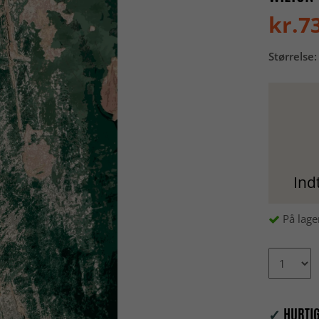
kr.7
Størrelse:
Ind
På lage
✓
HURTIG