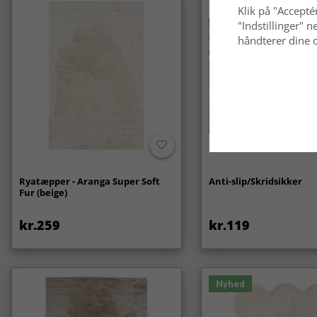
Klik på "Acceptér
"Indstillinger"
håndterer dine o
Ryatæpper - Aranga Super Soft
Anti-slip/Skridsikker
Fur (beige)
kr.259
kr.119
Nyhed