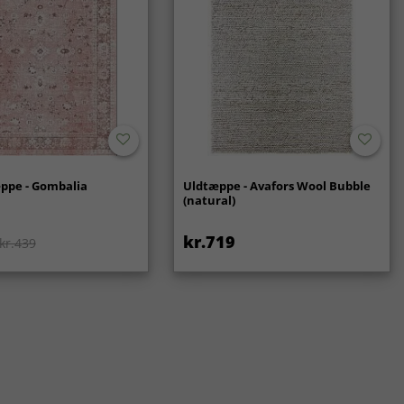
ppe - Gombalia
Uldtæppe - Avafors Wool Bubble
(natural)
kr.719
kr.439