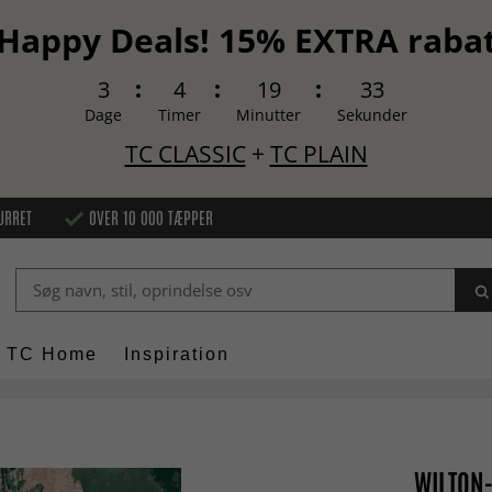
Happy Deals! 15% EXTRA raba
3
4
19
31
Dage
Timer
Minutter
Sekunder
TC CLASSIC
+
TC PLAIN
URRET
OVER 10 000 TÆPPER
TC Home
Inspiration
WILTON-