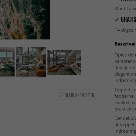
Klar til a
✓
GRATIS
14 dages r
Beskrivel
Oplev den 
karakter o
detaljere
elegant at
indretning
Tæppet ko
FØJ TIL ØNSKELISTEN
fødderne.
kvalitet, 
praktisk v
Det dekora
at tæppet
indretning