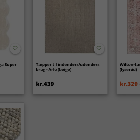
ga Super
Tæpper til indendørs/udendørs
Wilton-tæ
brug - Arlo (beige)
(lyserød)
kr.439
kr.329