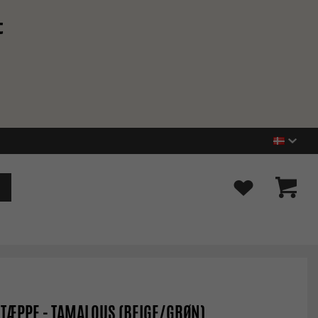
t
TÆPPE - TAMALOUS (BEIGE/GRØN)