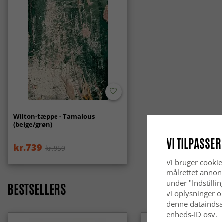
Wilton-tæppe - Tamalous
(beige/grøn)
VI TILPASSER
kr.739
kr.959
Vi bruger cookie
målrettet annon
under "Indstilli
BESTSELLERS
vi oplysninger o
denne dataindsa
enheds-ID osv.