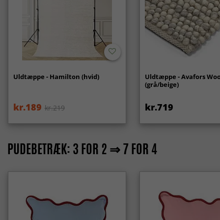
Uldtæppe - Hamilton (hvid)
Uldtæppe - Avafors Woo
(grå/beige)
kr.189
kr.719
kr.219
PUDEBETRÆK: 3 FOR 2 ⇒ 7 FOR 4