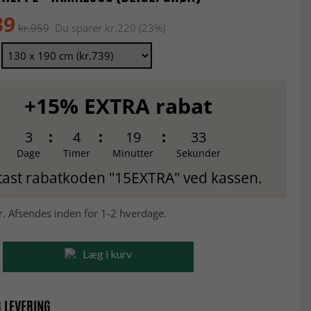
39
kr.959
Du sparer kr.220 (23%)
+15% EXTRA rabat
3
4
19
31
Dage
Timer
Minutter
Sekunder
tast rabatkoden "15EXTRA" ved kassen.
r. Afsendes inden for 1-2 hverdage.
Læg i kurv
 LEVERING