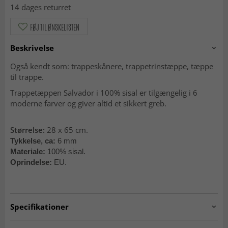
14 dages returret
FØJ TIL ØNSKELISTEN
Beskrivelse
Også kendt som: trappeskånere, trappetrinstæppe, tæppe
til trappe.
Trappe
tæppen Salvador i 100% sisal er
tilgængelig i 6
moderne farver og giver altid et sikkert greb.
Størrelse:
28 x 65 cm.
Tykkelse, ca:
6 mm
Materiale:
100% sisal.
Oprindelse:
EU.
Specifikationer
Artno:
0731019007/00715