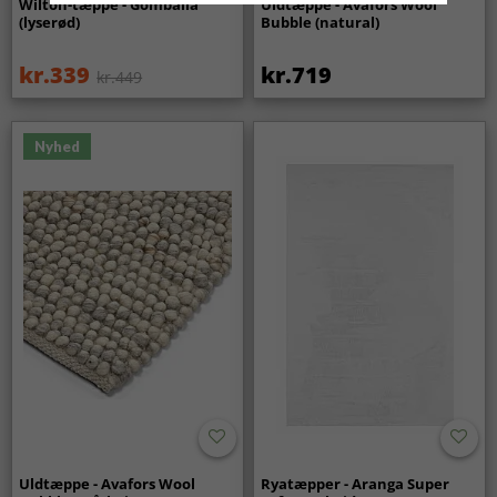
Wilton-tæppe - Gombalia
Uldtæppe - Avafors Wool
(lyserød)
Bubble (natural)
kr.339
kr.719
kr.449
Nyhed
Uldtæppe - Avafors Wool
Ryatæpper - Aranga Super