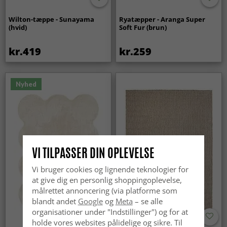
Wilton-tæppe - Sunayama
Ryatæpper - Aranga Super
(hvid)
Soft Fur (brun)
kr.419
kr.259
Nyhed
VI TILPASSER DIN OPLEVELSE
Vi bruger cookies og lignende teknologier for
at give dig en personlig shoppingoplevelse,
målrettet annoncering (via platforme som
blandt andet
Google
og
Meta
– se alle
organisationer under "Indstillinger") og for at
holde vores websites pålidelige og sikre. Til