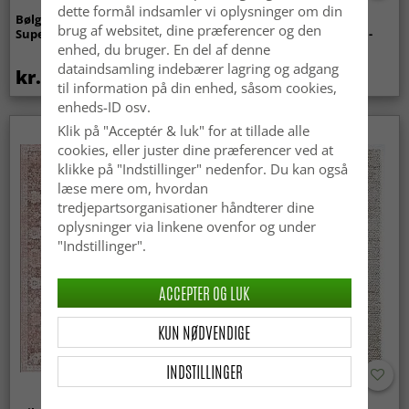
dette formål indsamler vi oplysninger om din
Bølget ryatæppe - Aranga
Tæpper til
brug af websitet, dine præferencer og den
Super Soft Fur (beige)
indendørs/udendørs brug -
Arlo (beige)
enhed, du bruger. En del af denne
dataindsamling indebærer lagring og adgang
kr.369
kr.449
til information på din enhed, såsom cookies,
enheds-ID osv.
Klik på "Acceptér & luk" for at tillade alle
cookies, eller juster dine præferencer ved at
klikke på "Indstillinger" nedenfor. Du kan også
læse mere om, hvordan
tredjepartsorganisationer håndterer dine
oplysninger via linkene ovenfor og under
"Indstillinger".
ACCEPTER OG LUK
KUN NØDVENDIGE
INDSTILLINGER