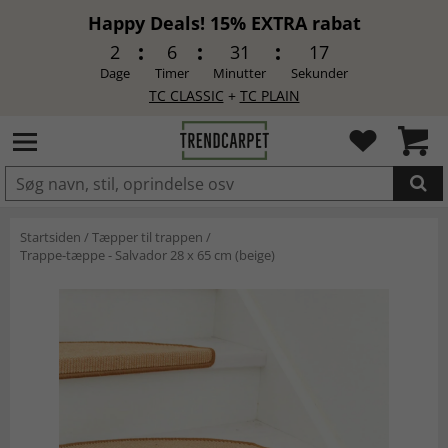
Happy Deals! 15% EXTRA rabat
2
6
31
16
Dage
Timer
Minutter
Sekunder
TC CLASSIC
+
TC PLAIN
LAGT I INDKØBSKURVEN.
Startsiden
/
Tæpper til trappen
/
Trappe-tæppe - Salvador 28 x 65 cm (beige)