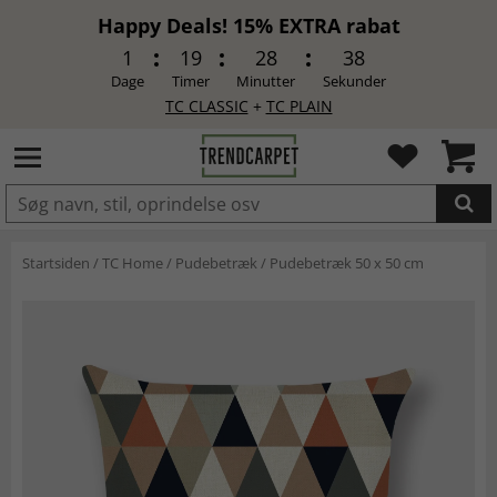
Happy Deals! 15% EXTRA rabat
1
19
28
38
Dage
Timer
Minutter
Sekunder
TC CLASSIC
+
TC PLAIN
LAGT I INDKØBSKURVEN.
Startsiden
/
TC Home
/
Pudebetræk
/
Pudebetræk 50 x 50 cm