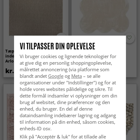
VI TILPASSER DIN OPLEVELSE
Tæpper til
Bølget ryatæppe - Aranga
indendørs/udendørs brug -
Super Soft Fur (beige)
Vi bruger cookies og lignende teknologier for
Arlo (beige)
at give dig en personlig shoppingoplevelse,
målrettet annoncering (via platforme som
kr.439
kr.369
blandt andet
Google
og
Meta
– se alle
organisationer under "Indstillinger") og for at
holde vores websites pålidelige og sikre. Til
Nyhed
dette formål indsamler vi oplysninger om din
brug af websitet, dine præferencer og den
enhed, du bruger. En del af denne
dataindsamling indebærer lagring og adgang
til information på din enhed, såsom cookies,
enheds-ID osv.
Klik på "Acceptér & luk" for at tillade alle