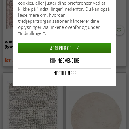
cookies, eller juster dine præferencer ved at
klikke på "Indstillinger" nedenfor. Du kan også
læse mere om, hvordan
tredjepartsorganisationer håndterer dine
oplysninger via linkene ovenfor og under
"Indstillinger".
Wilton-tæppe - Gombalia
Uldtæppe - Avafors Wool
(lyserød)
Bubble (grå/beige)
ACCEPTER OG LUK
kr.329
kr.719
KUN NØDVENDIGE
kr.439
INDSTILLINGER