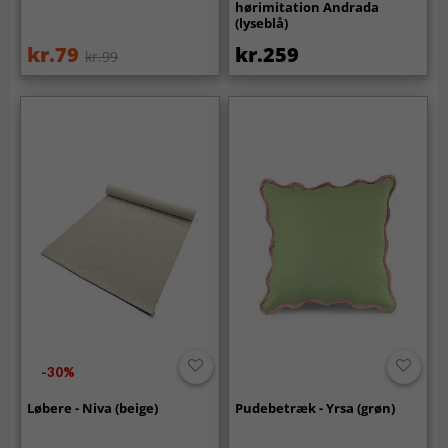
hørimitation Andrada
(lyseblå)
kr.79
kr.259
kr.99
-30%
Løbere - Niva (beige)
Pudebetræk - Yrsa (grøn)