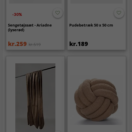
-30%
Sengetøjssæt - Ariadne
Pudebetræk 50 x 50 cm
(lyserød)
kr.259
kr.189
kr.519