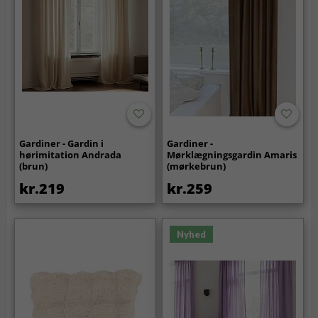
Gardiner - Gardin i
Gardiner -
hørimitation Andrada
Mørklægningsgardin Amaris
(brun)
(mørkebrun)
kr.219
kr.259
Nyhed