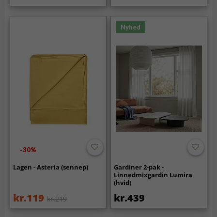
Nyhed
-30%
Lagen - Asteria (sennep)
Gardiner 2-pak -
Linnedmixgardin Lumira
(hvid)
kr.119
kr.439
kr.219