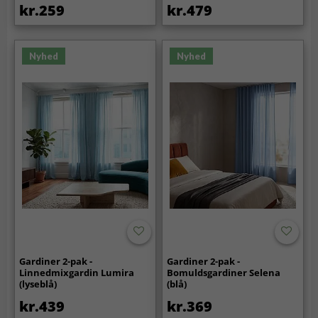
kr.259
kr.479
Nyhed
Nyhed
Gardiner 2-pak -
Gardiner 2-pak -
Linnedmixgardin Lumira
Bomuldsgardiner Selena
(lyseblå)
(blå)
kr.439
kr.369