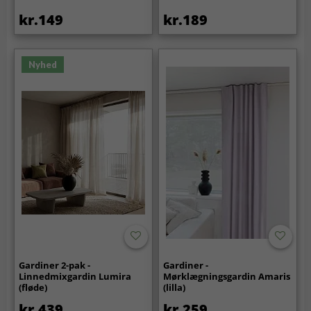
kr.149
kr.189
Nyhed
Gardiner 2-pak -
Gardiner -
Linnedmixgardin Lumira
Mørklægningsgardin Amaris
(fløde)
(lilla)
kr.439
kr.259