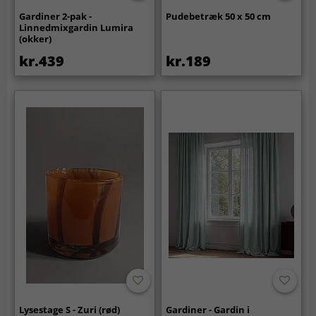
Gardiner 2-pak -
Pudebetræk 50 x 50 cm
Linnedmixgardin Lumira
(okker)
kr.439
kr.189
Lysestage S - Zuri (rød)
Gardiner - Gardin i