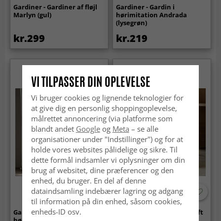
Gardiner - Gardiner af fløjl
Gardiner - Gardin i
Marlyn (gul)
hørimitation Andrada
(lysegrøn)
kr.299
kr.219
VI TILPASSER DIN OPLEVELSE
Vi bruger cookies og lignende teknologier for
at give dig en personlig shoppingoplevelse,
målrettet annoncering (via platforme som
blandt andet
Google
og
Meta
– se alle
organisationer under "Indstillinger") og for at
holde vores websites pålidelige og sikre. Til
dette formål indsamler vi oplysninger om din
brug af websitet, dine præferencer og den
enhed, du bruger. En del af denne
dataindsamling indebærer lagring og adgang
til information på din enhed, såsom cookies,
enheds-ID osv.
Gardiner - Gardin i
Tæpper - Aranga Super Soft
hørimitation Andrada (hvid)
Throw (beige)