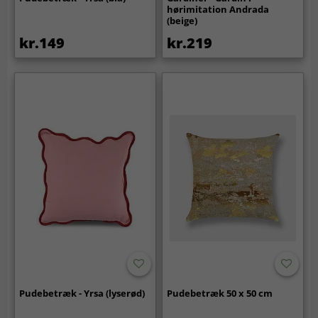
hørimitation Andrada
(beige)
kr.149
kr.219
Pudebetræk - Yrsa (lyserød)
Pudebetræk 50 x 50 cm