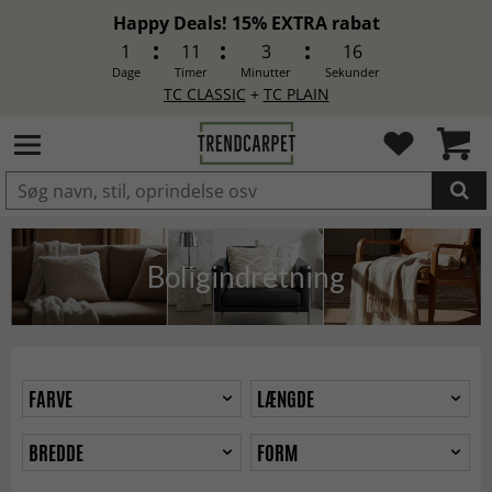
Happy Deals! 15% EXTRA rabat
1
11
3
13
Dage
Timer
Minutter
Sekunder
TC CLASSIC
+
TC PLAIN
LAGT I INDKØBSKURVEN.
Boligindretning
FARVE
LÆNGDE
BREDDE
FORM