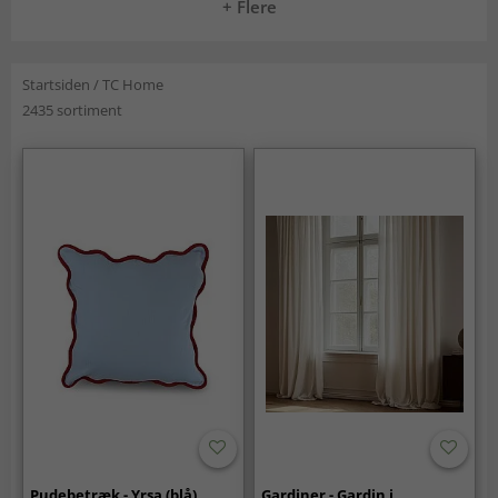
+ Flere
Startsiden
/
TC Home
2435 sortiment
Pudebetræk - Yrsa (blå)
Gardiner - Gardin i