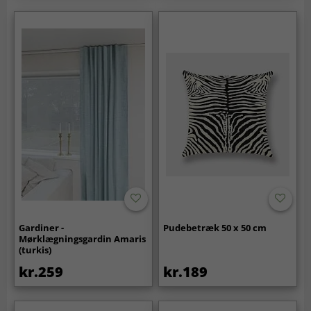
Gardiner -
Pudebetræk 50 x 50 cm
Mørklægningsgardin Amaris
(turkis)
kr.259
kr.189