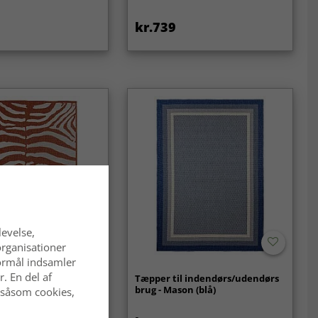
kr.739
levelse,
organisationer
 formål indsamler
. En del af
l indendørs/udendørs
Tæpper til indendørs/udendørs
ona (orange)
brug - Mason (blå)
 såsom cookies,