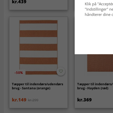
kr.439
kr.589
Klik på "Acceptér
"Indstillinger"
håndterer dine o
Nyhed
-50%
Tæpper til indendørs/udendørs
Tæpper til indendørs
brug - Santana (orange)
brug - Hayden (rød)
kr.149
kr.369
kr.299