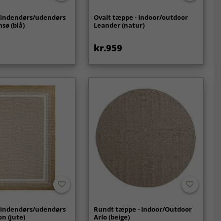
l indendørs/udendørs
Ovalt tæppe - Indoor/outdoor
sø (blå)
Leander (natur)
kr.959
l indendørs/udendørs
Rundt tæppe - Indoor/Outdoor
on (jute)
Arlo (beige)