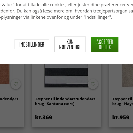
kr.439
kr.739
 & luk" for at tillade alle cookies, eller juster dine præferencer ve
 nedenfor. Du kan også læse mere om, hvordan tredjepartsorganisa
plysninger via linkene ovenfor og under "Indstillinger".
KUN
ACCEPTER
INDSTILLINGER
NØDVENDIGE
OG LUK
/udendørs
Tæpper til indendørs/udendørs
Tæpper ti
brug - Santana (sort)
brug - Hay
kr.369
kr.959