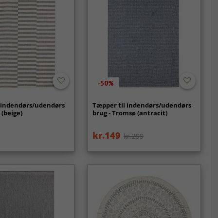
-50%
l indendørs/udendørs
Tæpper til indendørs/udendørs
 (beige)
brug - Tromsø (antracit)
kr.149
kr.299