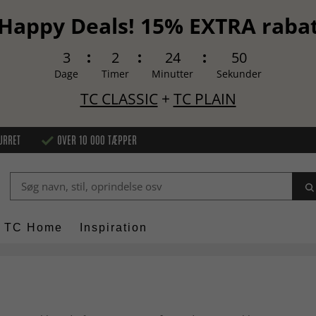
Happy Deals! 15% EXTRA raba
3
2
24
49
Dage
Timer
Minutter
Sekunder
TC CLASSIC
+
TC PLAIN
URRET
OVER 10 000 TÆPPER
TC Home
Inspiration