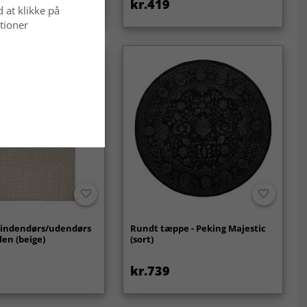
kr.419
d at klikke på
tioner
l indendørs/udendørs
Rundt tæppe - Peking Majestic
den (beige)
(sort)
kr.739