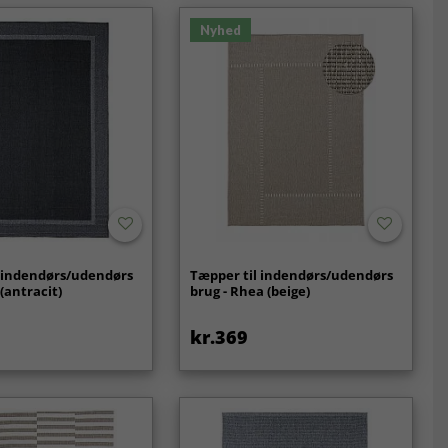
Nyhed
l indendørs/udendørs
Tæpper til indendørs/udendørs
 (antracit)
brug - Rhea (beige)
kr.369