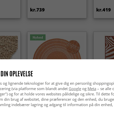
kr.739
kr.419
Nyhed
 DIN OPLEVELSE
s og lignende teknologier for at give dig en personlig shoppingop
cering (via platforme som blandt andet
Google
og
Meta
– se alle 
nger") og for at holde vores websites pålidelige og sikre. Til dette
m din brug af websitet, dine præferencer og den enhed, du bruger
/udendørs
Rundt tæppe - Indoor/Outdoor
Tæpper ti
ok (beige)
Angus (rød)
brug - Win
mling indebærer lagring og adgang til information på din enhed,