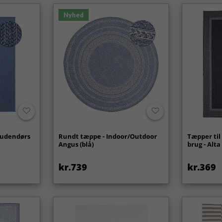
Nyhed
/udendørs
Rundt tæppe - Indoor/Outdoor
Tæpper ti
Angus (blå)
brug - Alta
kr.739
kr.369