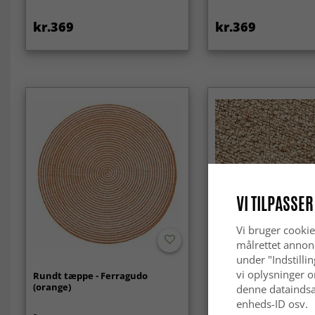
kr.369
kr.369
VI TILPASSER
Vi bruger cookie
målrettet annon
under "Indstilli
vi oplysninger o
Rundt tæppe - Ferragudo
Tæpper til indendørs
(orange)
brug - Milford Wool Lo
denne dataindsa
enheds-ID osv.