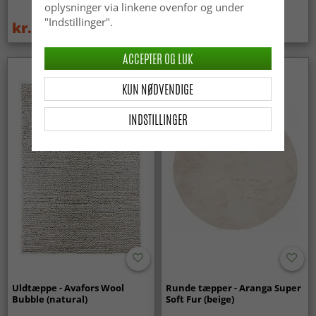
oplysninger via linkene ovenfor og under
"Indstillinger".
kr.329
kr.719
kr.439
ACCEPTER OG LUK
KUN NØDVENDIGE
INDSTILLINGER
Uldtæppe - Avafors Wool
Runde tæpper - Aranga Super
Bubble (natural)
Soft Fur (beige)