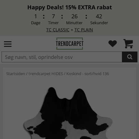
Happy Deals! 15% EXTRA rabat
1
7
26
42
Dage
Timer
Minutter
Sekunder
TC CLASSIC
+
TC PLAIN
LAGT I INDKØBSKURVEN.
Startsiden
/
trendcarpet HIDES
/
Koskind - sort/hvid 136