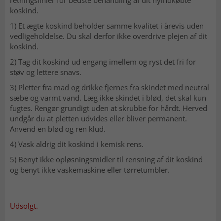
retningslinier for bedste behandling af dit nyindkøbte
koskind.
1) Et ægte koskind beholder samme kvalitet i årevis uden
vedligeholdelse. Du skal derfor ikke overdrive plejen af dit
koskind.
2) Tag dit koskind ud engang imellem og ryst det fri for
støv og lettere snavs.
3) Pletter fra mad og drikke fjernes fra skindet med neutral
sæbe og varmt vand. Læg ikke skindet i blød, det skal kun
fugtes. Rengør grundigt uden at skrubbe for hårdt. Herved
undgår du at pletten udvides eller bliver permanent.
Anvend en blød og ren klud.
4) Vask aldrig dit koskind i kemisk rens.
5) Benyt ikke opløsningsmidler til rensning af dit koskind
og benyt ikke vaskemaskine eller tørretumbler.
Udsolgt.