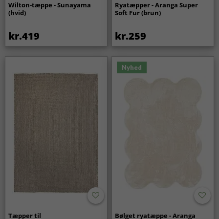
Wilton-tæppe - Sunayama
Ryatæpper - Aranga Super
(hvid)
Soft Fur (brun)
kr.419
kr.259
Nyhed
Tæpper til
Bølget ryatæppe - Aranga