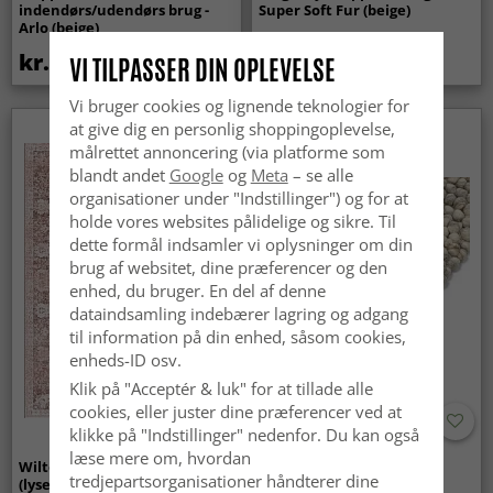
indendørs/udendørs brug -
Super Soft Fur (beige)
Arlo (beige)
kr.439
kr.369
VI TILPASSER DIN OPLEVELSE
Vi bruger cookies og lignende teknologier for
at give dig en personlig shoppingoplevelse,
Nyhed
målrettet annoncering (via platforme som
blandt andet
Google
og
Meta
– se alle
organisationer under "Indstillinger") og for at
holde vores websites pålidelige og sikre. Til
dette formål indsamler vi oplysninger om din
brug af websitet, dine præferencer og den
enhed, du bruger. En del af denne
dataindsamling indebærer lagring og adgang
til information på din enhed, såsom cookies,
enheds-ID osv.
Klik på "Acceptér & luk" for at tillade alle
cookies, eller juster dine præferencer ved at
klikke på "Indstillinger" nedenfor. Du kan også
læse mere om, hvordan
Wilton-tæppe - Gombalia
Uldtæppe - Avafors Wool
tredjepartsorganisationer håndterer dine
(lyserød)
Bubble (grå/beige)