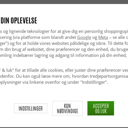
 DIN OPLEVELSE
s og lignende teknologier for at give dig en personlig shoppingop
cering (via platforme som blandt andet
Google
og
Meta
– se alle 
nger") og for at holde vores websites pålidelige og sikre. Til dette
m din brug af websitet, dine præferencer og den enhed, du bruger
mling indebærer lagring og adgang til information på din enhed,
 & luk" for at tillade alle cookies, eller juster dine præferencer ve
 nedenfor. Du kan også læse mere om, hvordan tredjepartsorganisa
plysninger via linkene ovenfor og under "Indstillinger".
KUN
ACCEPTER
INDSTILLINGER
NØDVENDIGE
OG LUK