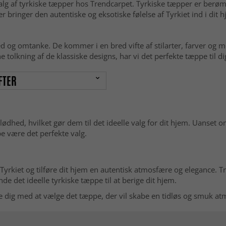
valg af tyrkiske tæpper hos Trendcarpet. Tyrkiske tæpper er ber
 bringer den autentiske og eksotiske følelse af Tyrkiet ind i dit 
 og omtanke. De kommer i en bred vifte af stilarter, farver og møn
tolkning af de klassiske designs, har vi det perfekte tæppe til di
FTER
hed, hvilket gør dem til det ideelle valg for dit hjem. Uanset om d
pe være det perfekte valg.
 Tyrkiet og tilføre dit hjem en autentisk atmosfære og elegance. Tr
nde det ideelle tyrkiske tæppe til at berige dit hjem.
e dig med at vælge det tæppe, der vil skabe en tidløs og smuk at