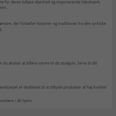
ømte for deres tidløse skønhed og imponerende håndværk,
hjem.
stre, der fortæller historier og traditioner fra den tyrkiske
g.
u ønsker at tilføre varme til dit stuegulv, farve til dit
endcarpet er dedikeret til at tilbyde produkter af høj kvalitet
mosfære i dit hjem.