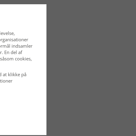
levelse,
organisationer
 formål indsamler
. En del af
 såsom cookies,
d at klikke på
tioner