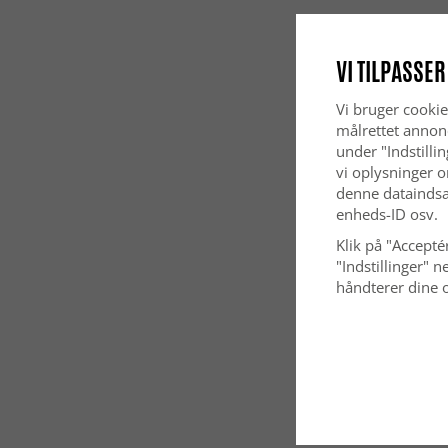
VI TILPASSER
Vi bruger cookie
målrettet annon
under "Indstilli
vi oplysninger o
denne dataindsa
enheds-ID osv.
Klik på "Acceptér
"Indstillinger"
håndterer dine o