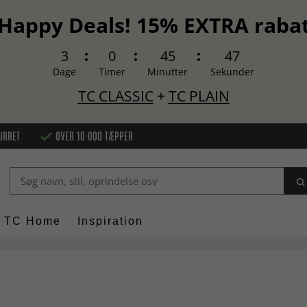
Happy Deals! 15% EXTRA raba
3
0
45
47
Dage
Timer
Minutter
Sekunder
TC CLASSIC
+
TC PLAIN
URRET
OVER 10 000 TÆPPER
TC Home
Inspiration