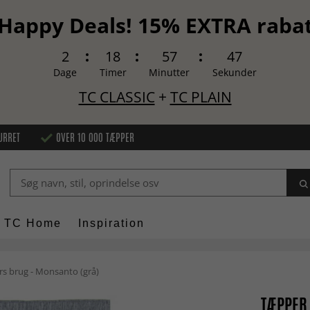
Happy Deals! 15% EXTRA raba
2
18
57
46
Dage
Timer
Minutter
Sekunder
TC CLASSIC
+
TC PLAIN
URRET
OVER 10 000 TÆPPER
TC Home
Inspiration
s brug - Monsanto (grå)
TÆPPER