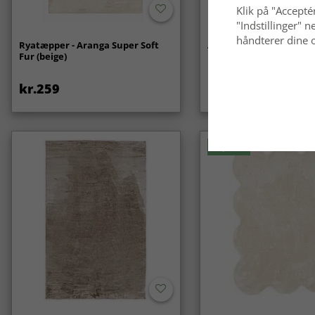
Klik på "Acceptér
"Indstillinger"
håndterer dine o
Ryatæpper - Aranga Super Soft
Anti-slip/Skridsikker
Fur (beige)
kr.259
kr.119
Nyhed