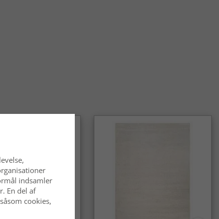
-tæpper velegnede til både stue og entré?
rt. Takket være den tætte luv og slidstyrken fungerer de lige
stuen som i entréen og andre områder med meget trafik.
lton-tæpper til forskellige indretningsstile?
-tæpper fås i mange mønstre og farver og passer lige godt i
jem som i klassiske omgivelser.
levelse,
organisationer
 formål indsamler
. En del af
 såsom cookies,