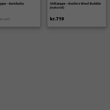
ppe - Gombalia
Uldtæppe - Avafors Wool Bubble
(natural)
kr.719
kr.449