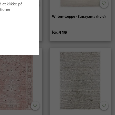
d at klikke på
tioner
- Coastal (creme)
Wilton-tæppe - Sunayama (hvid)
kr.419