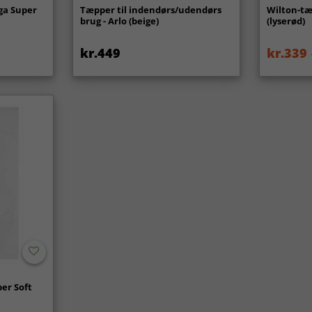
ga Super
Tæpper til indendørs/udendørs
Wilton-tæ
brug - Arlo (beige)
(lyserød)
kr.449
kr.339
er Soft