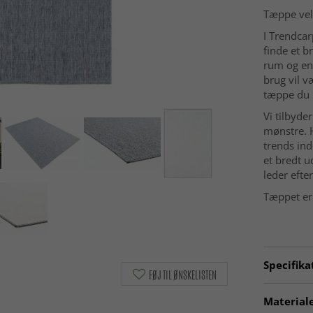
Tæppe vel
I Trendca
finde et b
rum og en
brug vil v
tæppe du l
Vi tilbyde
mønstre. H
trends ind
et bredt u
leder efte
Tæppet er 
Specifika
FØJ TIL ØNSKELISTEN
Artno:
20
Materiale