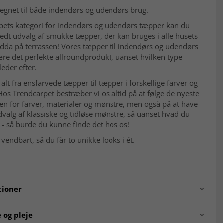
egnet til både indendørs og udendørs brug.
rpets kategori for indendørs og udendørs tæpper kan du
redt udvalg af smukke tæpper, der kan bruges i alle husets
dda på terrassen! Vores tæpper til indendørs og udendørs
ære det perfekte allroundprodukt, uanset hvilken type
eder efter.
r alt fra ensfarvede tæpper til tæpper i forskellige farver og
os Trendcarpet bestræber vi os altid på at følge de nyeste
en for farver, materialer og mønstre, men også på at have
dvalg af klassiske og tidløse mønstre, så uanset hvad du
r - så burde du kunne finde det hos os!
vendbart, så du får to unikke looks i ét.
tioner
.5053.col.10010-2
 og pleje