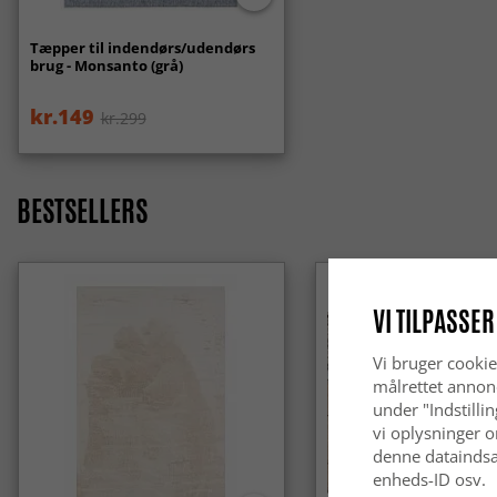
Tæpper til indendørs/udendørs
brug - Monsanto (grå)
kr.149
kr.299
BESTSELLERS
VI TILPASSER
Vi bruger cookie
målrettet annon
under "Indstilli
vi oplysninger o
denne dataindsa
enheds-ID osv.