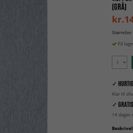
(GRÅ)
kr.1
Størrelse:
På lage
✓
HURTIG
Klar til a
✓
GRATIS
14 dages r
Beskrivel