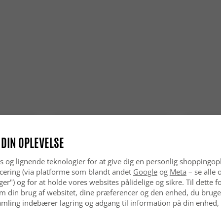
Er Wilton
Helt sikke
så godt i 
Passer Wi
Ja, Wilton
moderne h
 DIN OPLEVELSE
s og lignende teknologier for at give dig en personlig shoppingop
cering (via platforme som blandt andet
Google
og
Meta
– se alle 
nger") og for at holde vores websites pålidelige og sikre. Til dette
m din brug af websitet, dine præferencer og den enhed, du bruger
mling indebærer lagring og adgang til information på din enhed,