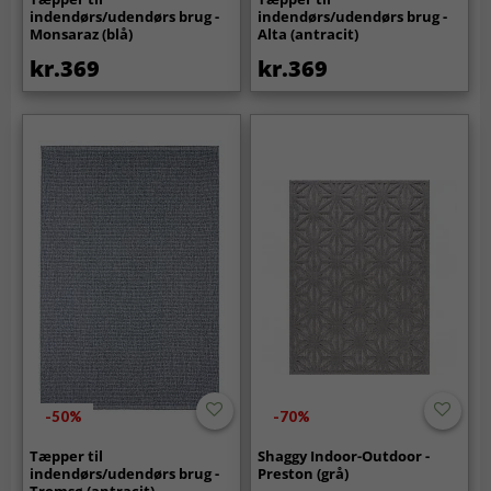
indendørs/udendørs brug -
indendørs/udendørs brug -
Monsaraz (blå)
Alta (antracit)
kr.369
kr.369
-50%
-70%
Tæpper til
Shaggy Indoor-Outdoor -
indendørs/udendørs brug -
Preston (grå)
Tromsø (antracit)