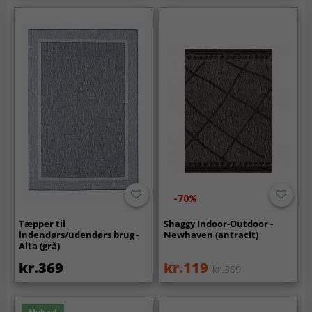
-70%
Tæpper til
Shaggy Indoor-Outdoor -
indendørs/udendørs brug -
Newhaven (antracit)
Alta (grå)
kr.369
kr.119
kr.369