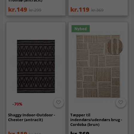
kr.149
kr.119
kr.299
kr.369
Nyhed
-70%
Shaggy Indoor-Outdoor -
Tæpper til
Chester (antracit)
indendørs/udendørs brug -
Cordoba (brun)
kr.119
kr.369