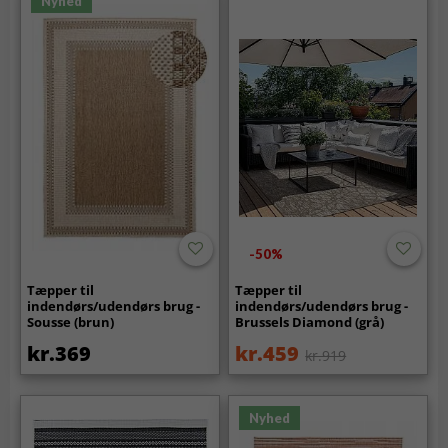
Nyhed
-50%
Tæpper til
Tæpper til
indendørs/udendørs brug -
indendørs/udendørs brug -
Sousse (brun)
Brussels Diamond (grå)
kr.369
kr.459
kr.919
Nyhed