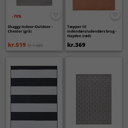
-70%
Shaggy Indoor-Outdoor -
Tæpper til
Chester (grå)
indendørs/udendørs brug -
Hayden (rød)
kr.519
kr.369
kr.1 689