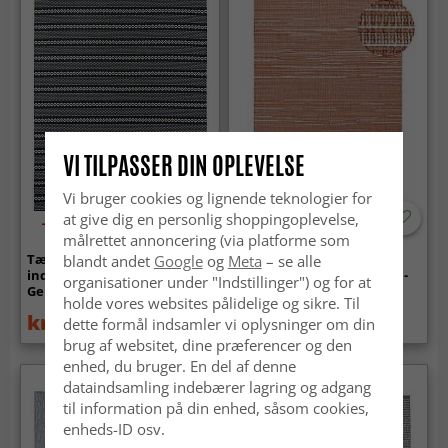
VI TILPASSER DIN OPLEVELSE
Vi bruger cookies og lignende teknologier for
at give dig en personlig shoppingoplevelse,
-50%
målrettet annoncering (via platforme som
Tæpper til
Tæpper til
blandt andet
Google
og
Meta
– se alle
indendørs/udendørs brug -
indendørs/udendørs brug -
organisationer under "Indstillinger") og for at
Geiranger (sort)
Arcata (rød)
holde vores websites pålidelige og sikre. Til
kr.149
kr.369
dette formål indsamler vi oplysninger om din
kr.299
brug af websitet, dine præferencer og den
enhed, du bruger. En del af denne
dataindsamling indebærer lagring og adgang
til information på din enhed, såsom cookies,
enheds-ID osv.