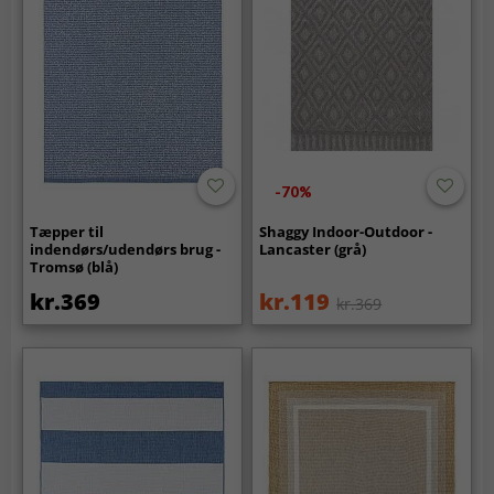
-70%
Tæpper til
Shaggy Indoor-Outdoor -
indendørs/udendørs brug -
Lancaster (grå)
Tromsø (blå)
kr.369
kr.119
kr.369