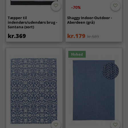
-70%
Tæpper til
Shaggy Indoor-Outdoor -
indendørs/udendørs brug -
Aberdeen (grå)
Santana (sort)
kr.369
kr.179
kr.589
Nyhed