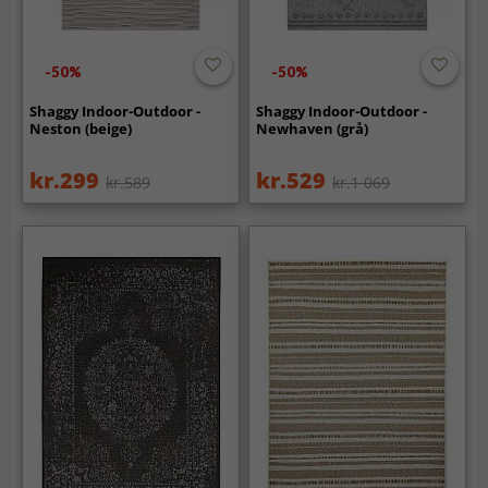
-50%
-50%
Shaggy Indoor-Outdoor -
Shaggy Indoor-Outdoor -
Neston (beige)
Newhaven (grå)
kr.299
kr.529
kr.589
kr.1 069