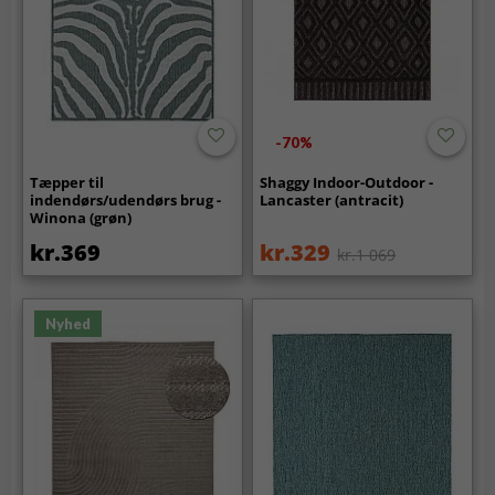
-70%
Tæpper til
Shaggy Indoor-Outdoor -
indendørs/udendørs brug -
Lancaster (antracit)
Winona (grøn)
kr.369
kr.329
kr.1 069
Nyhed