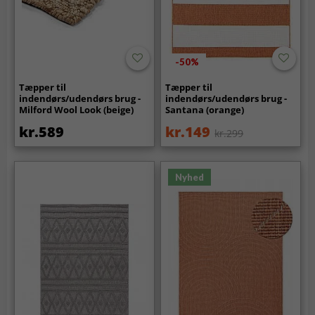
-50%
Tæpper til
Tæpper til
indendørs/udendørs brug -
indendørs/udendørs brug -
Milford Wool Look (beige)
Santana (orange)
kr.589
kr.149
kr.299
Nyhed