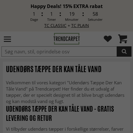
Happy Deals! 15% EXTRA rabat
1
1
19
55
Dage
Timer
Minutter
Sekunder
TC CLASSIC
+
TC PLAIN
LAGT I INDKØBSKURVEN.
UDENDØRS TÆPPE DER KAN TÅLE VAND
Velkommen til vores kategori "Udendørs Tæppe Der Kan
Tåle Vand" på Trendcarpet! Her finder du et udvalg af
tæpper, der er specielt designet til at blive brugt udendørs
og kan modstå vand og fugt.
UDENDØRS TÆPPE DER KAN TÅLE VAND - GRATIS
LEVERING OG RETUR
Vi tilbyder udendørs tæpper i forskellige størrelser, farver