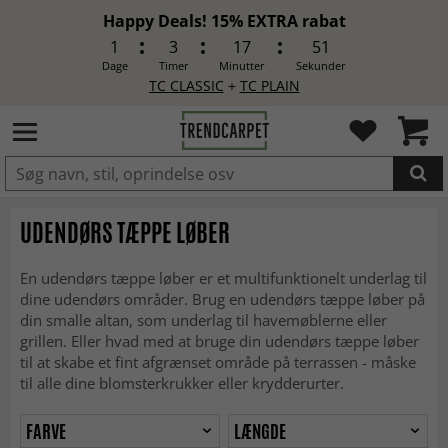
Happy Deals! 15% EXTRA rabat
1
3
17
48
Dage
Timer
Minutter
Sekunder
TC CLASSIC
+
TC PLAIN
LAGT I INDKØBSKURVEN.
UDENDØRS TÆPPE LØBER
En udendørs tæppe løber er et multifunktionelt underlag til
dine udendørs områder. Brug en udendørs tæppe løber på
din smalle altan, som underlag til havemøblerne eller
grillen. Eller hvad med at bruge din udendørs tæppe løber
til at skabe et fint afgrænset område på terrassen - måske
til alle dine blomsterkrukker eller krydderurter.
FARVE
LÆNGDE