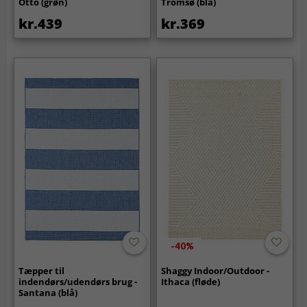
Otto (grøn)
Tromsø (blå)
kr.439
kr.369
-40%
Tæpper til
Shaggy Indoor/Outdoor -
indendørs/udendørs brug -
Ithaca (fløde)
Santana (blå)