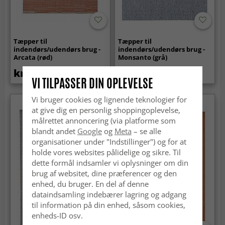
Tæpper til
Tæpper til
indendørs/udendørs brug -
indendørs/udendørs brug -
Arcata (rød)
Monsanto (grå)
kr.369
kr.149
kr.299
VI TILPASSER DIN OPLEVELSE
Vi bruger cookies og lignende teknologier for
at give dig en personlig shoppingoplevelse,
målrettet annoncering (via platforme som
blandt andet
Google
og
Meta
– se alle
organisationer under "Indstillinger") og for at
holde vores websites pålidelige og sikre. Til
dette formål indsamler vi oplysninger om din
brug af websitet, dine præferencer og den
enhed, du bruger. En del af denne
dataindsamling indebærer lagring og adgang
til information på din enhed, såsom cookies,
enheds-ID osv.