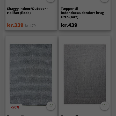
Shaggy Indoor/Outdoor -
Tæpper til
Halifax (fløde)
indendørs/udendørs brug -
Otto (sort)
kr.339
kr.439
kr.479
-50%