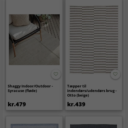
Shaggy Indoor/Outdoor -
Tæpper til
Syracuse (fløde)
indendørs/udendørs brug -
Otto (beige)
kr.479
kr.439