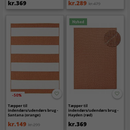
kr.369
kr.289
kr.479
Nyhed
-50%
Tæpper til
Tæpper til
indendørs/udendørs brug -
indendørs/udendørs brug -
Santana (orange)
Hayden (rød)
kr.149
kr.369
kr.299