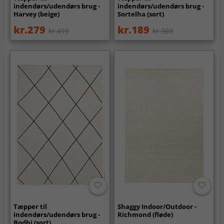
indendørs/udendørs brug -
indendørs/udendørs brug -
Harvey (beige)
Sortelha (sort)
kr.279
kr.189
kr.419
kr.369
Tæpper til
Shaggy Indoor/Outdoor -
indendørs/udendørs brug -
Richmond (fløde)
Bodhi (sort)