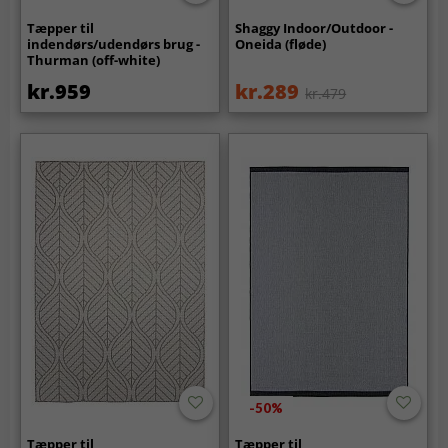
Tæpper til
Shaggy Indoor/Outdoor -
indendørs/udendørs brug -
Oneida (fløde)
Thurman (off-white)
kr.959
kr.289
kr.479
-50%
Tæpper til
Tæpper til