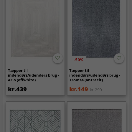
-50%
Tæpper til
Tæpper til
indendørs/udendørs brug -
indendørs/udendørs brug -
Arlo (offwhite)
Tromsø (antracit)
kr.439
kr.149
kr.299