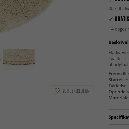
Klar til a
✓
GRATIS
14 dages r
Beskrivel
Fladvævet 
kvalitet. L
af original
Fremstilli
Størrelse:
Tykkelse, 
FØJ TIL ØNSKELISTEN
Oprindels
Materiale
Specifika
Artno:
ver