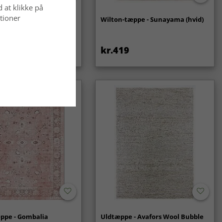
d at klikke på
tioner
- Coastal (creme)
Wilton-tæppe - Sunayama (hvid)
kr.419
ppe - Gombalia
Uldtæppe - Avafors Wool Bubble