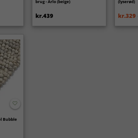
brug - Arlo (beige)
(lyserød)
kr.439
kr.329
l Bubble