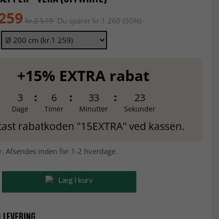
 259
kr.2 519
Du sparer kr.1 260 (50%)
+15% EXTRA rabat
3
6
33
22
Dage
Timer
Minutter
Sekunder
tast rabatkoden "15EXTRA" ved kassen.
r. Afsendes inden for 1-2 hverdage.
Læg i kurv
 LEVERING