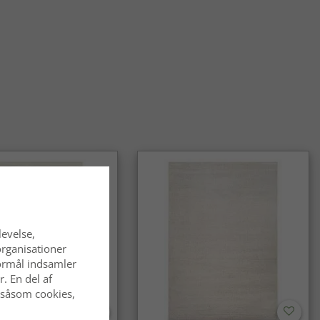
pper er nemme at holde friske. Ved at ryste tæppet eller
 børste luven bevarer rya-tæppet sit luftige og fyldige udtryk
æpper velegnede til hjem med børn eller kæledyr?
pper fungerer rigtig godt i familiehjem takket være deres
omfortable overflade. De skaber et trygt miljø og holder sig
å i et aktivt hjem – med korrekt pleje.
a-tæpper ekstra varme på kolde gulve?
tte og høje luv fungerer som et isolerende lag, der gør gulvet
geligt at gå på og giver en varmere fornemmelse i rummet.
pper et godt valg til langvarig brug?
pper er designet til at bevare både komfort og form over tid.
pleje føles tæppet fortsat blødt og bidrager til et stilfuldt og
levelse,
 hjem år efter år.
organisationer
 formål indsamler
. En del af
 såsom cookies,