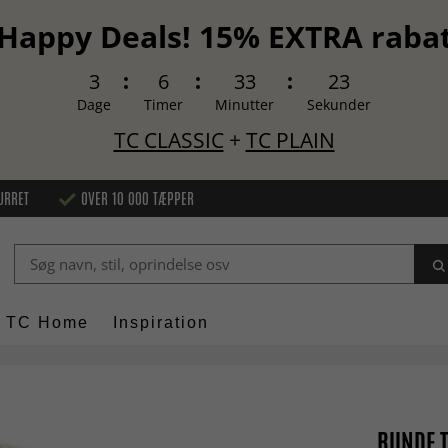
Happy Deals! 15% EXTRA raba
3
6
33
22
Dage
Timer
Minutter
Sekunder
TC CLASSIC
+
TC PLAIN
URRET
OVER 10 000 TÆPPER
TC Home
Inspiration
RUNDE T