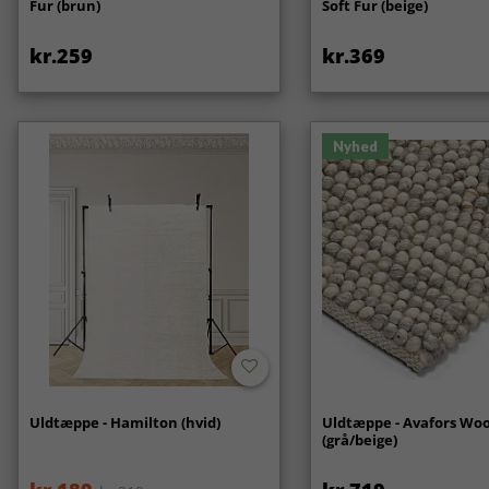
Fur (brun)
Soft Fur (beige)
kr.259
kr.369
Nyhed
Uldtæppe - Hamilton (hvid)
Uldtæppe - Avafors Woo
(grå/beige)