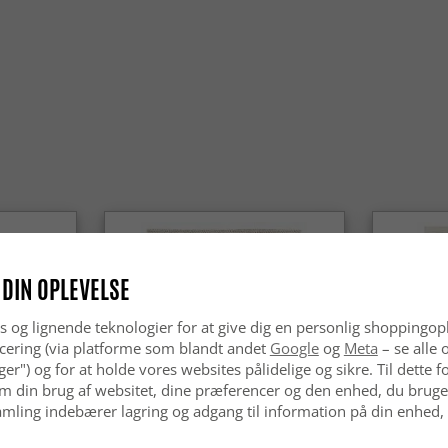
Ja, rya-tæ
forsigtigt
over tid.
Er rya-t
Ja, rya-tæ
bløde og k
pæne – ogs
Giver ry
Ja, den tæ
mere beha
Er rya-tæ
 DIN OPLEVELSE
Ja, rya-tæ
Med enkel 
s og lignende teknologier for at give dig en personlig shoppingop
indbydende
cering (via platforme som blandt andet
Google
og
Meta
– se alle 
nger") og for at holde vores websites pålidelige og sikre. Til dette
m din brug af websitet, dine præferencer og den enhed, du bruger
mling indebærer lagring og adgang til information på din enhed,