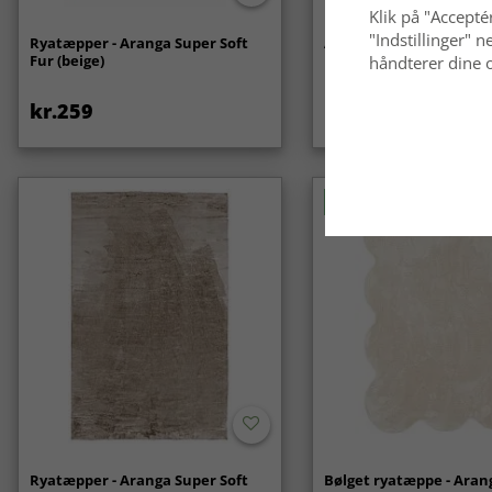
Klik på "Acceptér
"Indstillinger"
Ryatæpper - Aranga Super Soft
Anti-slip/Skridsikker
Fur (beige)
håndterer dine o
kr.259
kr.119
Nyhed
Ryatæpper - Aranga Super Soft
Bølget ryatæppe - Aran