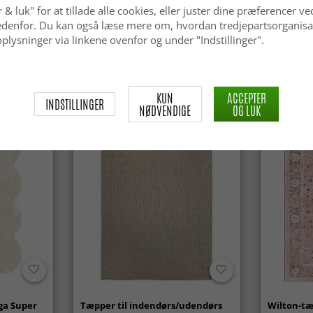
 & luk" for at tillade alle cookies, eller juster dine præferencer ve
 nedenfor. Du kan også læse mere om, hvordan tredjepartsorganisa
Uldtæppe - Avafors Wool Bubble
Uldtæppe 
(beige)
plysninger via linkene ovenfor og under "Indstillinger".
kr.629
kr.629
KUN
ACCEPTER
INDSTILLINGER
NØDVENDIGE
OG LUK
ga Super
Tæpper til indendørs/udendørs
Wilton-tæ