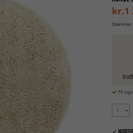
kr.1
Størrelse:
Ind
På lage
✓
HURTIG