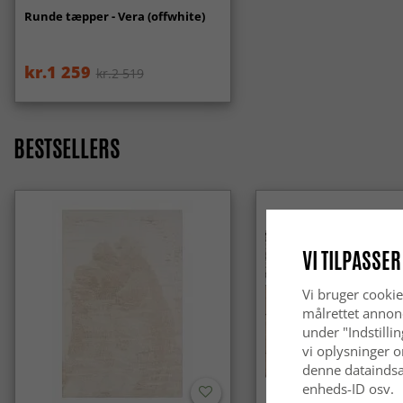
Runde tæpper - Vera (offwhite)
kr.1 259
kr.2 519
BESTSELLERS
VI TILPASSER
Vi bruger cookie
målrettet annon
under "Indstilli
vi oplysninger o
denne dataindsa
enheds-ID osv.