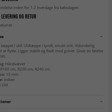
fsendelse inden for 1-2 hverdage fra købsdagen.
 LEVERING OG RETUR
eturret
se
tæppet i uld. Uldtæppe i tyndt, smukt snit. Vidunderlig
et at flytte. Ligger stabilt og fladt mod gulvet. Giver en følelse
itet.
ng:
Håndvævet
R160 cm, R200 cm, R240 cm.
ca:
15 mm
e:
Indien
:
Uld
tioner
a.ivory.round-1