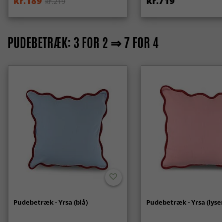
kr.189
kr.719
kr.219
PUDEBETRÆK: 3 FOR 2 ⇒ 7 FOR 4
Pudebetræk - Yrsa (blå)
Pudebetræk - Yrsa (lyse