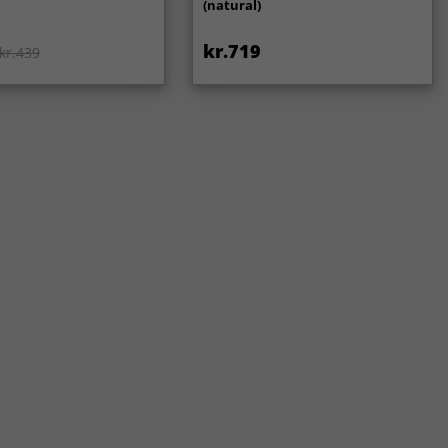
(natural)
kr.719
kr.439