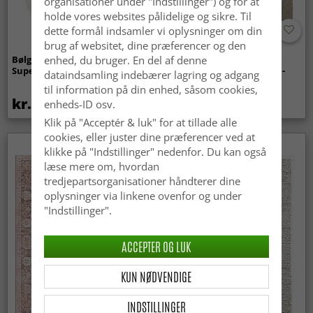
organisationer under "Indstillinger") og for at
holde vores websites pålidelige og sikre. Til
dette formål indsamler vi oplysninger om din
brug af websitet, dine præferencer og den
Bølget ryatæppe - Aranga
Tæpper til
enhed, du bruger. En del af denne
Super Soft Fur (beige)
indendørs/udendørs brug -
dataindsamling indebærer lagring og adgang
Arlo (beige)
til information på din enhed, såsom cookies,
kr.369
kr.449
enheds-ID osv.
Klik på "Acceptér & luk" for at tillade alle
cookies, eller juster dine præferencer ved at
klikke på "Indstillinger" nedenfor. Du kan også
læse mere om, hvordan
tredjepartsorganisationer håndterer dine
oplysninger via linkene ovenfor og under
"Indstillinger".
ACCEPTER OG LUK
KUN NØDVENDIGE
INDSTILLINGER