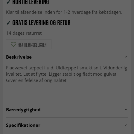
✓
HURTIG LEVERING
Klar til afsendelse inden for 1-2 hverdage fra købsdagen.
✓
GRATIS LEVERING OG RETUR
14 dages returret
FØJ TIL ØNSKELISTEN
Beskrivelse
Fladvævet tæppet i uld. Uldtæppe i smukt snit. Vidunderlig
kvalitet. Let at flytte. Ligger stabilt og fladt mod gulvet.
Giver en følelse af originalitet.
Bæredygtighed
GOODWEAVE
Specifikationer