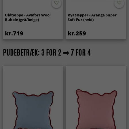
Uldtæppe - Avafors Wool
Ryatæpper - Aranga Super
Bubble (grå/beige)
Soft Fur (hvid)
kr.719
kr.259
PUDEBETRÆK: 3 FOR 2 ⇒ 7 FOR 4