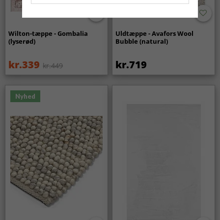
Wilton-tæppe - Gombalia
Uldtæppe - Avafors Wool
(lyserød)
Bubble (natural)
kr.339
kr.719
kr.449
Nyhed