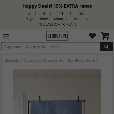
Happy Deals! 15% EXTRA rabat
2
3
11
57
Dage
Timer
Minutter
Sekunder
TC CLASSIC
+
TC PLAIN
LAGT I INDKØBSKURVEN.
Startsiden
/
Uldtæpper
/
Uldtæppe - Hamilton (Faded Denim)