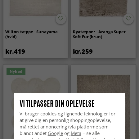
Wilton-tæppe - Sunayama
Ryatæpper - Aranga Super
(hvid)
Soft Fur (brun)
kr.419
kr.259
Nyhed
VI TILPASSER DIN OPLEVELSE
Vi bruger cookies og lignende teknologier for
at give dig en personlig shoppingoplevelse,
målrettet annoncering (via platforme som
blandt andet
Google
og
Meta
– se alle