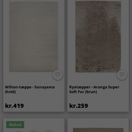
Wilton-tæppe - Sunayama
Ryatæpper - Aranga Super
(hvid)
Soft Fur (brun)
kr.419
kr.259
Nyhed