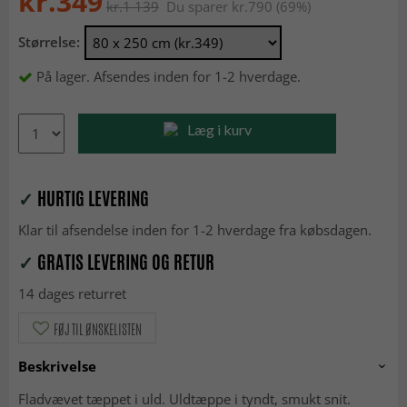
kr.349
kr.1 139
Du sparer kr.790 (69%)
Størrelse:
På lager. Afsendes inden for 1-2 hverdage.
Læg i kurv
✓
HURTIG LEVERING
Klar til afsendelse inden for 1-2 hverdage fra købsdagen.
✓
GRATIS LEVERING OG RETUR
14 dages returret
FØJ TIL ØNSKELISTEN
Beskrivelse
Fladvævet tæppet i uld. Uldtæppe i tyndt, smukt snit.