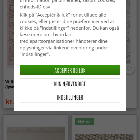
enheds-ID osv.
Klik på "Acceptér & luk" for at tillade alle
cookies, eller juster dine præferencer ved at
klikke på "Indstillinger" nedenfor. Du kan også
læse mere om, hvordan
tredjepartsorganisationer håndterer dine
oplysninger via linkene ovenfor og under
"Indstillinger".
ACCEPTER OG LUK
Wilton-tæppe - Gombalia
Uldtæppe - Avafors Wool
KUN NØDVENDIGE
(lyserød)
Bubble (natural)
INDSTILLINGER
kr.329
kr.719
kr.439
Nyhed