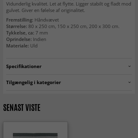
Vidunderlig kvalitet. Let at flytte. Ligger stabilt og fladt mod
gulvet. Giver en følelse af originalitet.
Fremstilling:
Håndvævet
Størrelse:
80 x 250 cm, 150 x 250 cm, 200 x 300 cm.
Tykkelse, ca:
7 mm
Oprindelse:
Indien
Materiale:
Uld
Specifikationer
Artno:
odessa/cartmel.grey-beige.F22.P1
Tilgængelig i kategorier
Uldtæpper
Grå tæpper
Tæpper 200 x 300 cm
Tæpper 160x230 cm
SENAST VISTE
SEASON SALE
MODERNE TÆPPER
Rektangulære Tæpper
Tæpper 80 x 250 cm
ALLE TÆPPER