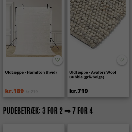
Uldtæppe - Hamilton (hvid)
Uldtæppe - Avafors Wool
Bubble (grå/beige)
kr.189
kr.719
kr.219
PUDEBETRÆK: 3 FOR 2 ⇒ 7 FOR 4