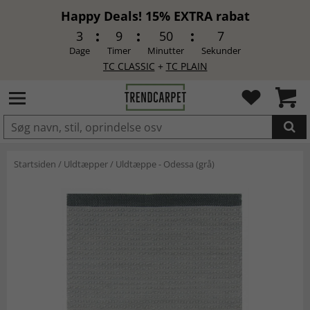
Happy Deals! 15% EXTRA rabat
3
9
50
6
Dage
Timer
Minutter
Sekunder
TC CLASSIC
+
TC PLAIN
LAGT I INDKØBSKURVEN.
Startsiden
/
Uldtæpper
/
Uldtæppe - Odessa (grå)