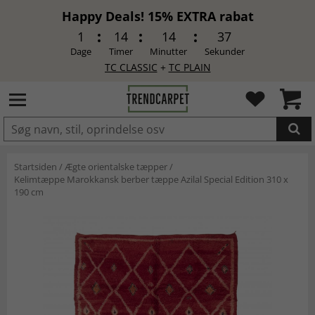
Happy Deals! 15% EXTRA rabat
1
14
14
36
Dage
Timer
Minutter
Sekunder
TC CLASSIC
+
TC PLAIN
LAGT I INDKØBSKURVEN.
Startsiden
/
Ægte orientalske tæpper
/
Kelimtæppe Marokkansk berber tæppe Azilal Special Edition 310 x
190 cm