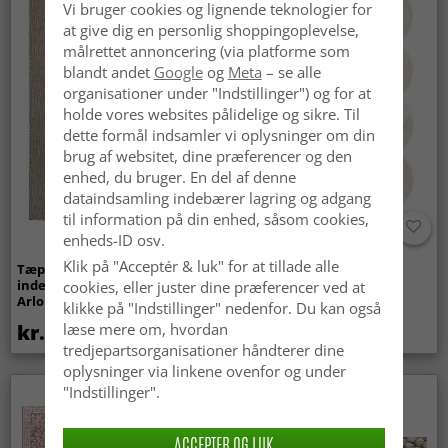
Vi bruger cookies og lignende teknologier for
at give dig en personlig shoppingoplevelse,
målrettet annoncering (via platforme som
blandt andet
Google
og
Meta
– se alle
organisationer under "Indstillinger") og for at
holde vores websites pålidelige og sikre. Til
dette formål indsamler vi oplysninger om din
brug af websitet, dine præferencer og den
enhed, du bruger. En del af denne
dataindsamling indebærer lagring og adgang
til information på din enhed, såsom cookies,
enheds-ID osv.
Klik på "Acceptér & luk" for at tillade alle
Tæpper til
Bølget ryatæppe - Aranga
indendørs/udendørs brug -
Super Soft Fur (beige)
cookies, eller juster dine præferencer ved at
Arlo (beige)
klikke på "Indstillinger" nedenfor. Du kan også
kr.439
kr.369
læse mere om, hvordan
tredjepartsorganisationer håndterer dine
oplysninger via linkene ovenfor og under
"Indstillinger".
Nyhed
ACCEPTER OG LUK