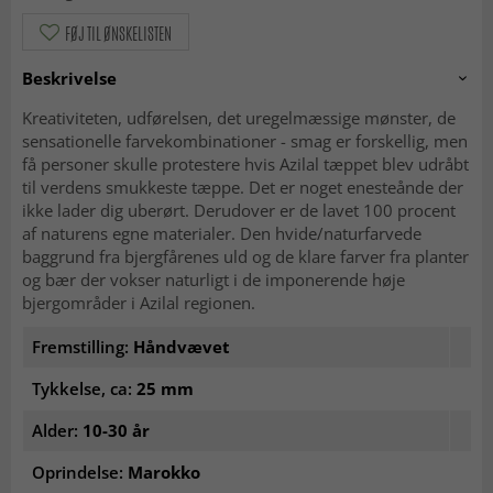
FØJ TIL ØNSKELISTEN
Beskrivelse
Kreativiteten, udførelsen, det uregelmæssige mønster, de
sensationelle farvekombinationer - smag er forskellig, men
få personer skulle protestere hvis Azilal tæppet blev udråbt
til verdens smukkeste tæppe. Det er noget enesteånde der
ikke lader dig uberørt. Derudover er de lavet 100 procent
af naturens egne materialer. Den hvide/naturfarvede
baggrund fra bjergfårenes uld og de klare farver fra planter
og bær der vokser naturligt i de imponerende høje
bjergområder i Azilal regionen.
Fremstilling:
Håndvævet
Tykkelse, ca:
25 mm
Alder:
10-30 år
Oprindelse:
Marokko