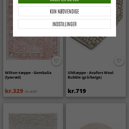
KUN NØDVENDIGE
INDSTILLINGER
Wilton-tæppe - Gombalia
Uldtæppe - Avafors Wool
(lyserød)
Bubble (grå/beige)
kr.329
kr.719
kr.439