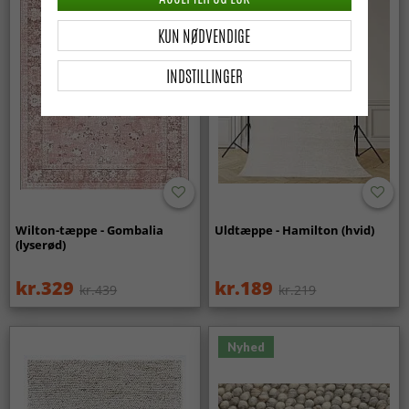
KUN NØDVENDIGE
INDSTILLINGER
Wilton-tæppe - Gombalia
Uldtæppe - Hamilton (hvid)
(lyserød)
kr.329
kr.189
kr.439
kr.219
Nyhed