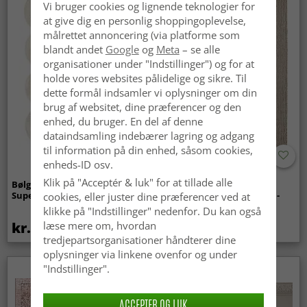
Vi bruger cookies og lignende teknologier for
at give dig en personlig shoppingoplevelse,
målrettet annoncering (via platforme som
blandt andet
Google
og
Meta
– se alle
organisationer under "Indstillinger") og for at
holde vores websites pålidelige og sikre. Til
dette formål indsamler vi oplysninger om din
brug af websitet, dine præferencer og den
enhed, du bruger. En del af denne
dataindsamling indebærer lagring og adgang
til information på din enhed, såsom cookies,
enheds-ID osv.
Klik på "Acceptér & luk" for at tillade alle
Bølget ryatæppe - Aranga
Tæpper til
Super Soft Fur (beige)
indendørs/udendørs brug -
cookies, eller juster dine præferencer ved at
Arlo (beige)
klikke på "Indstillinger" nedenfor. Du kan også
kr.369
kr.439
læse mere om, hvordan
tredjepartsorganisationer håndterer dine
oplysninger via linkene ovenfor og under
"Indstillinger".
ACCEPTER OG LUK