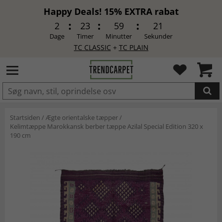
Happy Deals! 15% EXTRA rabat
2
23
59
20
Dage
Timer
Minutter
Sekunder
TC CLASSIC
+
TC PLAIN
LAGT I INDKØBSKURVEN.
Startsiden
/
Ægte orientalske tæpper
/
Kelimtæppe Marokkansk berber tæppe Azilal Special Edition 320 x
190 cm