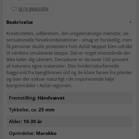
FØJ TIL ØNSKELISTEN
Beskrivelse
Kreativiteten, udførelsen, det uregelmæssige mønster, de
sensationelle farvekombinationer - smag er forskellig, men
få personer skulle protestere hvis Azilal tæppet blev udråbt
til verdens smukkeste tæppe. Det er noget enesteånde der
ikke lader dig uberørt. Derudover er de lavet 100 procent
af naturens egne materialer. Den hvide/naturfarvede
baggrund fra bjergfårenes uld og de klare farver fra planter
og bær der vokser naturligt i de imponerende høje
bjergområder i Azilal regionen.
Fremstilling:
Håndvævet
Tykkelse, ca:
25 mm
Alder:
10-30 år
Oprindelse:
Marokko