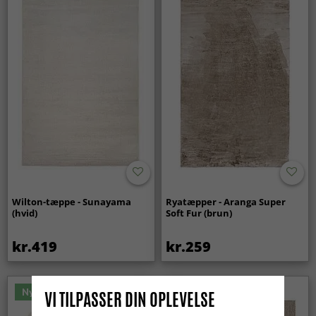
Wilton-tæppe - Sunayama
Ryatæpper - Aranga Super
(hvid)
Soft Fur (brun)
kr.419
kr.259
Nyhed
VI TILPASSER DIN OPLEVELSE