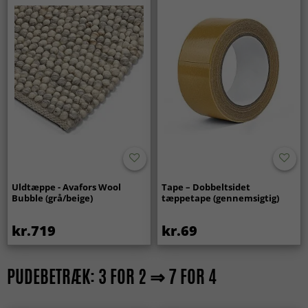
Uldtæppe - Avafors Wool
Tape – Dobbeltsidet
Bubble (grå/beige)
tæppetape (gennemsigtig)
kr.719
kr.69
PUDEBETRÆK: 3 FOR 2 ⇒ 7 FOR 4