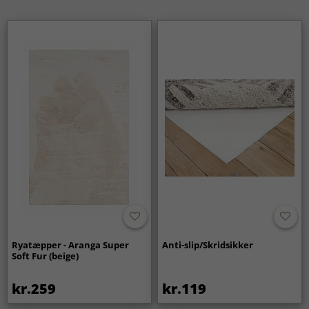
traditionelle som i moderne hjem.
Ryatæpper - Aranga Super
Anti-slip/Skridsikker
Soft Fur (beige)
kr.259
kr.119