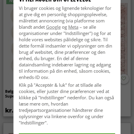
Nyhed
Vi bruger cookies og lignende teknologier for
at give dig en personlig shoppingoplevelse,
målrettet annoncering (via platforme som
blandt andet
Google
og
Meta
– se alle
organisationer under "Indstillinger") og for at
holde vores websites pålidelige og sikre. Til
dette formål indsamler vi oplysninger om din
brug af websitet, dine præferencer og den
enhed, du bruger. En del af denne
dataindsamling indebærer lagring og adgang
til information på din enhed, såsom cookies,
enheds-ID osv.
Klik på "Acceptér & luk" for at tillade alle
cookies, eller juster dine præferencer ved at
Bølget ryatæppe - Aranga
Wilton-tæppe - Gombalia
Super Soft Fur (beige)
(lyserød)
klikke på "Indstillinger" nedenfor. Du kan også
læse mere om, hvordan
kr.369
kr.329
tredjepartsorganisationer håndterer dine
kr.439
oplysninger via linkene ovenfor og under
"Indstillinger".