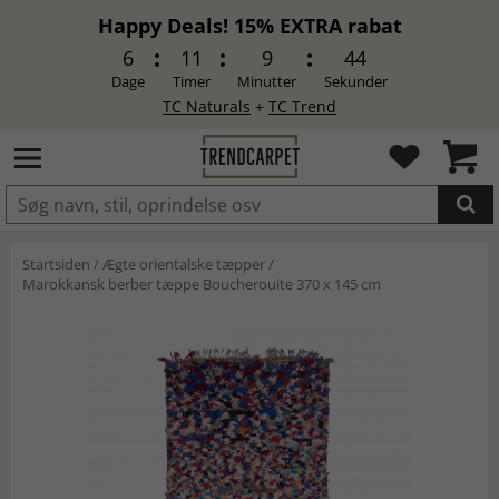
Happy Deals! 15% EXTRA rabat
6
11
9
44
Dage
Timer
Minutter
Sekunder
TC Naturals
+
TC Trend
LAGT I INDKØBSKURVEN.
Startsiden
/
Ægte orientalske tæpper
/
Marokkansk berber tæppe Boucherouite 370 x 145 cm