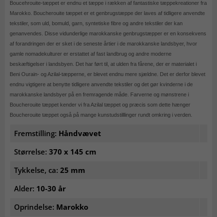
Boucehrouite-tæppet er endnu et tæppe i rækken af fantastiske tæppekreationer fra
Marokko. Boucherouite tæppet er et genbrugstæppe der laves af tidligere anvendte
tekstiler, som uld, bomuld, garn, syntetiske fibre og andre tekstiler der kan
genanvendes. Disse vidunderlige marokkanske genbrugstæpper er en konsekvens
af forandringen der er sket i de seneste årtier i de marokkanske landsbyer, hvor
gamle nomadekulturer er erstattet af fast landbrug og andre moderne
beskæftigelser i landsbyen. Det har ført til, at ulden fra fårene, der er materialet i
Beni Ourain- og Azilal-tæpperne, er blevet endnu mere sjældne. Det er derfor blevet
endnu vigtigere at benytte tidligere anvendte tekstiler og det gør kvinderne i de
marokkanske landsbyer på en fremragende måde. Farverne og mønstrene i
Boucherouite tæppet kender vi fra Azilal tæppet og præcis som dette hænger
Boucherouite tæppet også på mange kunstudstilllinger rundt omkring i verden.
Fremstilling:
Håndvævet
Størrelse:
370 x 145 cm
Tykkelse, ca:
25 mm
Alder:
10-30 år
Oprindelse:
Marokko