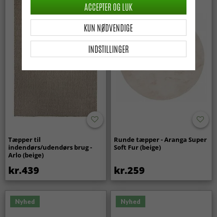
ACCEPTER OG LUK
KUN NØDVENDIGE
INDSTILLINGER
Tæpper til
Runde tæpper - Aranga Super
indendørs/udendørs brug -
Soft Fur (beige)
Arlo (beige)
kr.439
kr.259
Nyhed
Nyhed