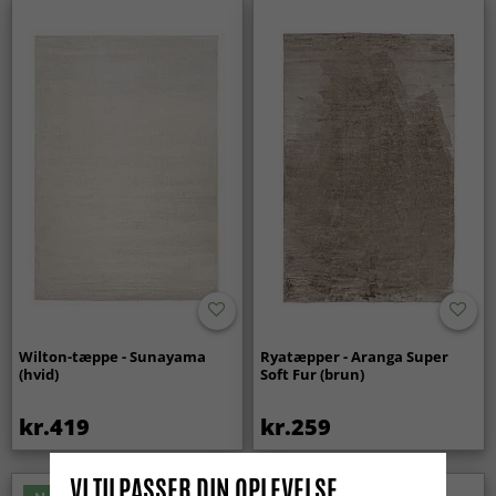
Wilton-tæppe - Sunayama
Ryatæpper - Aranga Super
(hvid)
Soft Fur (brun)
kr.419
kr.259
VI TILPASSER DIN OPLEVELSE