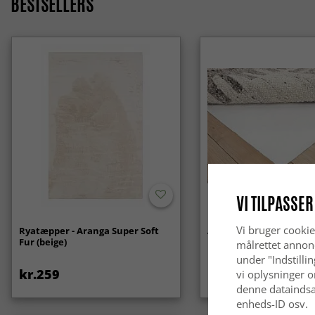
BESTSELLERS
VI TILPASSER
Vi bruger cookie
Ryatæpper - Aranga Super Soft
Anti-slip/Skridsikker
Fur (beige)
målrettet annon
under "Indstilli
kr.259
kr.119
vi oplysninger o
denne dataindsa
enheds-ID osv.