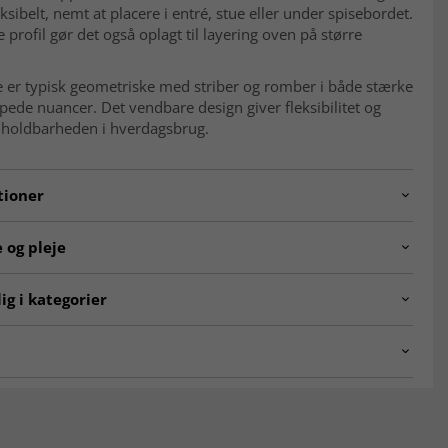
eksibelt, nemt at placere i entré, stue eller under spisebordet.
 profil gør det også oplagt til layering oven på større
 er typisk geometriske med striber og romber i både stærke
de nuancer. Det vendbare design giver fleksibilitet og
 holdbarheden i hverdagsbrug.
tioner
240605.pieceno328.kelim.multi.186x122
 og pleje
Geometrisk, striber og romber
le
Uld
ig i kategorier
ion
Håndvævet
Bomuld
ntalske tæpper
Kelim-tæpper
g
Fladvævet (kelim)
ALE
Nutidig 0–20 år (ubrugt)
KLASSISKE TÆPPER
detegner et orientalsk tæppe?
 ca.
4 mm
ke tæpper er kendetegnet ved detaljerede mønstre, dybe
tidløst design. De er inspireret af klassisk håndværk og giver
b
Vendbar