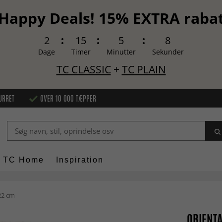
Happy Deals! 15% EXTRA raba
2
15
5
7
Dage
Timer
Minutter
Sekunder
TC CLASSIC
+
TC PLAIN
URRET
OVER 10 000 TÆPPER
TC Home
Inspiration
22 cm
ORIENTA