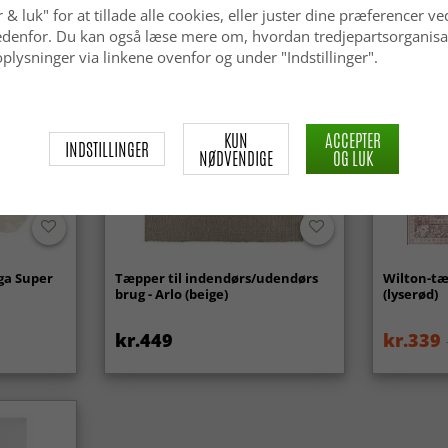
 & luk" for at tillade alle cookies, eller juster dine præferencer ve
 nedenfor. Du kan også læse mere om, hvordan tredjepartsorganisa
plysninger via linkene ovenfor og under "Indstillinger".
KUN
ACCEPTER
INDSTILLINGER
NØDVENDIGE
OG LUK
ga Super
Tæpper til indendørs/udendørs
Wilton-tæ
brug - Arlo (beige)
(lyserød)
kr.449
kr.339