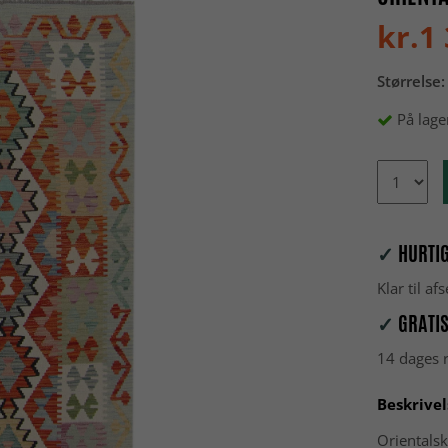
kr.1
Størrelse:
På lage
✓
HURTIG
Klar til a
✓
GRATIS
14 dages r
Beskrivel
Orientalsk