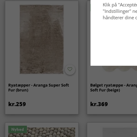
Klik på "Acceptér
Nyhed
"Indstillinger"
håndterer dine o
Ryatæpper - Aranga Super Soft
Bølget ryatæppe - Aran
Fur (brun)
Soft Fur (beige)
kr.259
kr.369
Nyhed