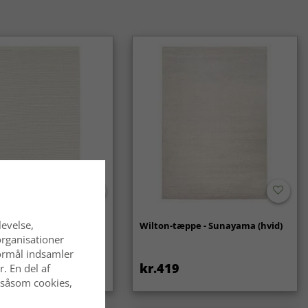
alske tæpper er et klassisk og langtidsholdbart valg, som
 af mode. De passer lige godt i traditionelle som i moderne
levelse,
- Coastal (creme)
Wilton-tæppe - Sunayama (hvid)
organisationer
 formål indsamler
kr.419
. En del af
 såsom cookies,