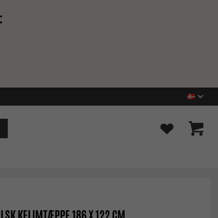
t
LSK KELIMTÆPPE 186 X 122 CM