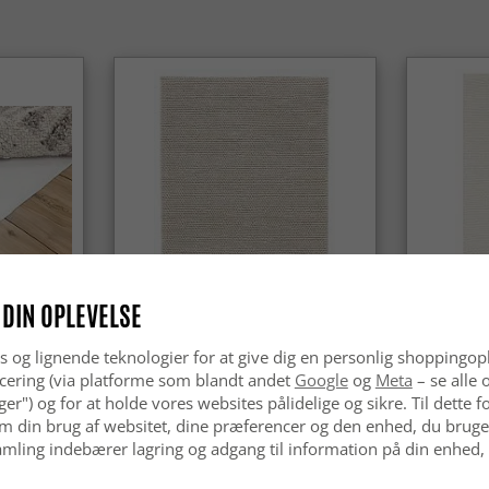
Ja, orient
aldrig går
hjem.
 DIN OPLEVELSE
s og lignende teknologier for at give dig en personlig shoppingop
Uldtæppe - Avafors Wool Bubble
Uldtæppe 
(beige)
cering (via platforme som blandt andet
Google
og
Meta
– se alle 
nger") og for at holde vores websites pålidelige og sikre. Til dette
kr.629
kr.629
m din brug af websitet, dine præferencer og den enhed, du bruger
mling indebærer lagring og adgang til information på din enhed,