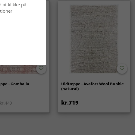
d at klikke på
tioner
ppe - Gombalia
Uldtæppe - Avafors Wool Bubble
(natural)
kr.719
kr.449