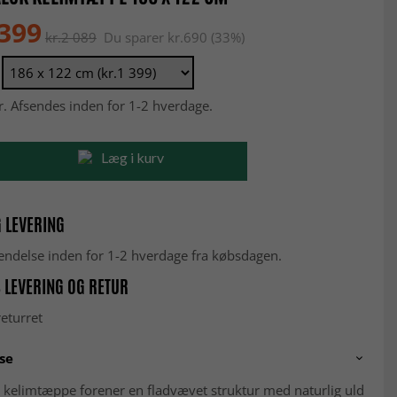
 399
kr.2 089
Du sparer kr.690 (33%)
r. Afsendes inden for 1-2 hverdage.
Læg i kurv
 LEVERING
fsendelse inden for 1-2 hverdage fra købsdagen.
 LEVERING OG RETUR
eturret
se
 kelimtæppe forener en fladvævet struktur med naturlig uld