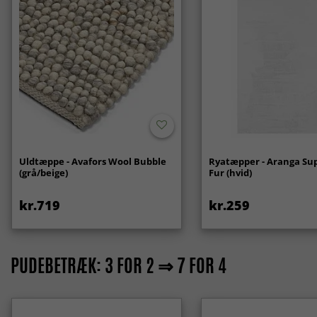
Uldtæppe - Avafors Wool Bubble
Ryatæpper - Aranga Sup
(grå/beige)
Fur (hvid)
kr.719
kr.259
PUDEBETRÆK: 3 FOR 2 ⇒ 7 FOR 4