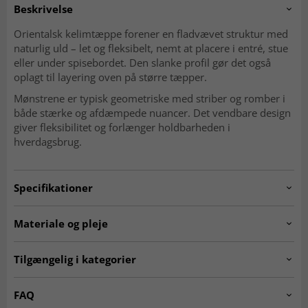
Beskrivelse
Orientalsk kelimtæppe forener en fladvævet struktur med
naturlig uld – let og fleksibelt, nemt at placere i entré, stue
eller under spisebordet. Den slanke profil gør det også
oplagt til layering oven på større tæpper.
Mønstrene er typisk geometriske med striber og romber i
både stærke og afdæmpede nuancer. Det vendbare design
giver fleksibilitet og forlænger holdbarheden i
hverdagsbrug.
Specifikationer
Artno:
20240115.stockno3037.kelim.multi.192x167
Materiale og pleje
Mønster
Geometrisk, striber og romber
Materiale
Uld
Tilgængelig i kategorier
Produktion
Håndvævet
Kæde
Bomuld
Ægte orientalske tæpper
Kelim-tæpper
FAQ
Vævning
Fladvævet (kelim)