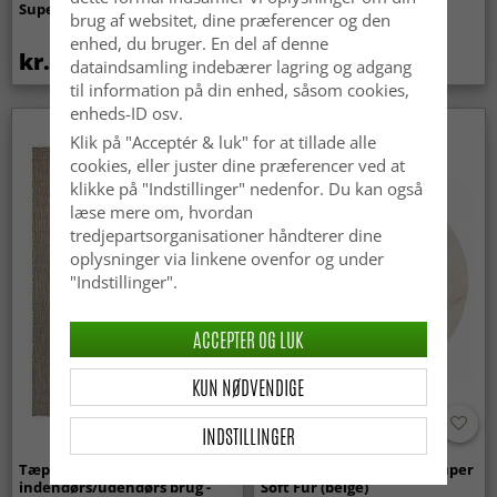
Super Soft Fur (beige)
(lyserød)
brug af websitet, dine præferencer og den
enhed, du bruger. En del af denne
kr.369
kr.329
kr.439
dataindsamling indebærer lagring og adgang
til information på din enhed, såsom cookies,
enheds-ID osv.
Klik på "Acceptér & luk" for at tillade alle
cookies, eller juster dine præferencer ved at
klikke på "Indstillinger" nedenfor. Du kan også
læse mere om, hvordan
tredjepartsorganisationer håndterer dine
oplysninger via linkene ovenfor og under
"Indstillinger".
ACCEPTER OG LUK
KUN NØDVENDIGE
INDSTILLINGER
Tæpper til
Runde tæpper - Aranga Super
indendørs/udendørs brug -
Soft Fur (beige)