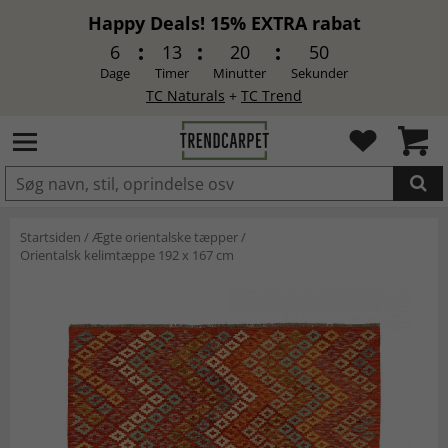
Happy Deals! 15% EXTRA rabat
6
13
20
50
Dage
Timer
Minutter
Sekunder
TC Naturals
+
TC Trend
LAGT I INDKØBSKURVEN.
Startsiden
/
Ægte orientalske tæpper
/
Orientalsk kelimtæppe 192 x 167 cm