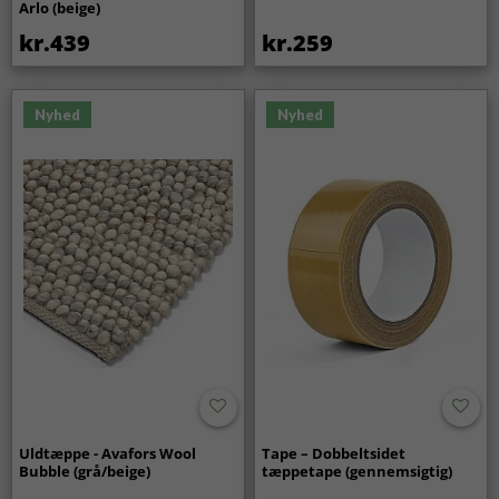
Arlo (beige)
kr.439
kr.259
Nyhed
Nyhed
Uldtæppe - Avafors Wool
Tape – Dobbeltsidet
Bubble (grå/beige)
tæppetape (gennemsigtig)