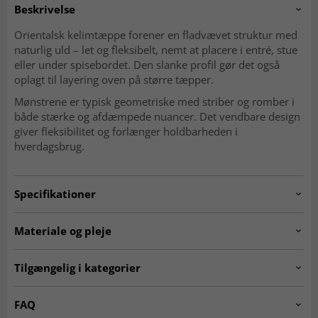
Beskrivelse
Orientalsk kelimtæppe forener en fladvævet struktur med
naturlig uld – let og fleksibelt, nemt at placere i entré, stue
eller under spisebordet. Den slanke profil gør det også
oplagt til layering oven på større tæpper.
Mønstrene er typisk geometriske med striber og romber i
både stærke og afdæmpede nuancer. Det vendbare design
giver fleksibilitet og forlænger holdbarheden i
hverdagsbrug.
Specifikationer
Artno:
20230523.stockno2020.kelim.multi.384x301
Materiale og pleje
Mønster
Geometrisk, striber og romber
Materiale
Uld
Tilgængelig i kategorier
Produktion
Håndvævet
Kæde
Bomuld
Ægte orientalske tæpper
Kelim-tæpper
FAQ
Vævning
Fladvævet (kelim)