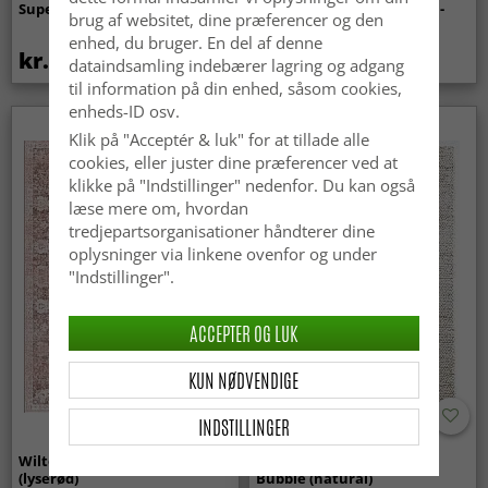
Super Soft Fur (beige)
indendørs/udendørs brug -
brug af websitet, dine præferencer og den
Arlo (beige)
enhed, du bruger. En del af denne
kr.369
kr.439
dataindsamling indebærer lagring og adgang
til information på din enhed, såsom cookies,
enheds-ID osv.
Klik på "Acceptér & luk" for at tillade alle
cookies, eller juster dine præferencer ved at
klikke på "Indstillinger" nedenfor. Du kan også
læse mere om, hvordan
tredjepartsorganisationer håndterer dine
oplysninger via linkene ovenfor og under
"Indstillinger".
ACCEPTER OG LUK
KUN NØDVENDIGE
INDSTILLINGER
Wilton-tæppe - Gombalia
Uldtæppe - Avafors Wool
(lyserød)
Bubble (natural)