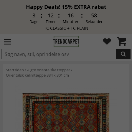
Happy Deals! 15% EXTRA rabat
3
12
16
57
Dage
Timer
Minutter
Sekunder
TC CLASSIC
+
TC PLAIN
LAGT I INDKØBSKURVEN.
Startsiden
/
Ægte orientalske tæpper
/
Orientalsk kelimtæppe 384 x 301 cm