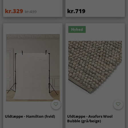
kr.329
kr.719
kr.439
Nyhed
Uldtæppe - Hamilton (hvid)
Uldtæppe - Avafors Wool
Bubble (grå/beige)