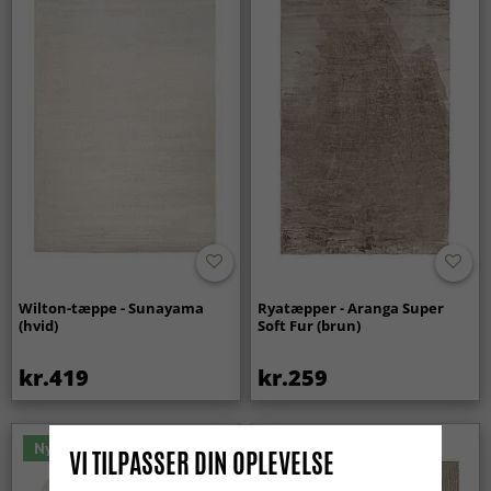
Wilton-tæppe - Sunayama
Ryatæpper - Aranga Super
(hvid)
Soft Fur (brun)
kr.419
kr.259
Nyhed
VI TILPASSER DIN OPLEVELSE