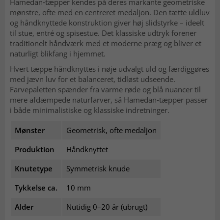
Hamedan‑tæpper kendes på deres markante geometriske
mønstre, ofte med en centreret medaljon. Den tætte uldluv
og håndknyttede konstruktion giver høj slidstyrke – ideelt
til stue, entré og spisestue. Det klassiske udtryk forener
traditionelt håndværk med et moderne præg og bliver et
naturligt blikfang i hjemmet.
Hvert tæppe håndknyttes i nøje udvalgt uld og færdiggøres
med jævn luv for et balanceret, tidløst udseende.
Farvepaletten spænder fra varme røde og blå nuancer til
mere afdæmpede naturfarver, så Hamedan‑tæpper passer
i både minimalistiske og klassiske indretninger.
Mønster
Geometrisk, ofte medaljon
Produktion
Håndknyttet
Knutetype
Symmetrisk knude
Tykkelse ca.
10 mm
Alder
Nutidig 0–20 år (ubrugt)