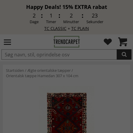
Happy Deals! 15% EXTRA rabat
2
1
2
22
Dage
Timer
Minutter
Sekunder
TC CLASSIC
+
TC PLAIN
LAGT I INDKØBSKURVEN.
Startsiden
/
Ægte orientalske tæpper
/
Orientalsk tæppe Hamedan 307 x 104 cm