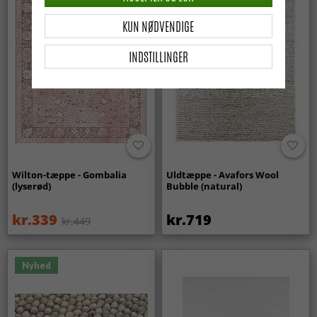
KUN NØDVENDIGE
INDSTILLINGER
Wilton-tæppe - Gombalia
Uldtæppe - Avafors Wool
(lyserød)
Bubble (natural)
kr.339
kr.719
kr.449
Nyhed