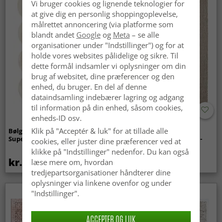
Vi bruger cookies og lignende teknologier for
at give dig en personlig shoppingoplevelse,
målrettet annoncering (via platforme som
blandt andet
Google
og
Meta
– se alle
organisationer under "Indstillinger") og for at
holde vores websites pålidelige og sikre. Til
dette formål indsamler vi oplysninger om din
brug af websitet, dine præferencer og den
enhed, du bruger. En del af denne
dataindsamling indebærer lagring og adgang
til information på din enhed, såsom cookies,
enheds-ID osv.
Klik på "Acceptér & luk" for at tillade alle
Bølget ryatæppe - Aranga
Tæpper til
Super Soft Fur (beige)
indendørs/udendørs brug -
cookies, eller juster dine præferencer ved at
Arlo (beige)
klikke på "Indstillinger" nedenfor. Du kan også
kr.369
kr.449
læse mere om, hvordan
tredjepartsorganisationer håndterer dine
oplysninger via linkene ovenfor og under
"Indstillinger".
ACCEPTER OG LUK