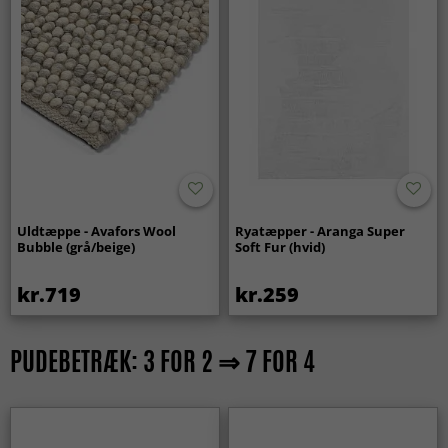
Uldtæppe - Avafors Wool
Ryatæpper - Aranga Super
Bubble (grå/beige)
Soft Fur (hvid)
kr.719
kr.259
PUDEBETRÆK: 3 FOR 2 ⇒ 7 FOR 4