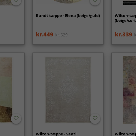
Rundt tæppe - Elena (beige/guld)
Wilton-tæ
(beige/sor
kr.449
kr.339
kr.629
Wilton-tæppe - Santi
Wilton-tæp