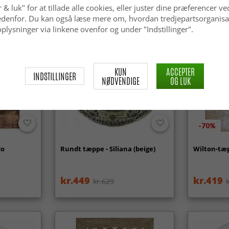
 & luk" for at tillade alle cookies, eller juster dine præferencer ve
 nedenfor. Du kan også læse mere om, hvordan tredjepartsorganisa
plysninger via linkene ovenfor og under "Indstillinger".
KUN
ACCEPTER
INDSTILLINGER
NØDVENDIGE
OG LUK
-70%
do
Rundt tæppe - Siliana (beige)
Wilton-tæp
kr.449
kr.419
kr.629