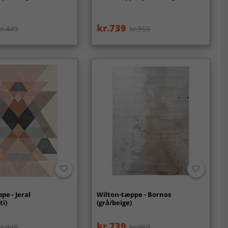
kr.739
kr.449
kr.959
pe - Jeral
Wilton-tæppe - Bornos
ti)
(grå/beige)
kr.739
kr.449
kr.959