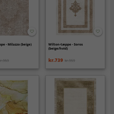
pe - Milazzo (beige)
Wilton-tæppe - Soros
(beige/hvid)
kr.739
kr.959
kr.959