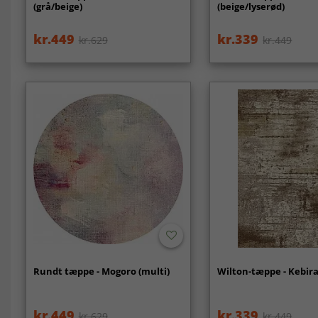
(grå/beige)
(beige/lyserød)
kr.449
kr.339
kr.629
kr.449
Rundt tæppe - Mogoro (multi)
Wilton-tæppe - Kebira
kr.449
kr.339
kr.629
kr.449