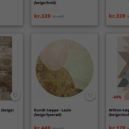
(beige/hvid)
kr.339
kr.339
kr.449
-60%
 (beige)
Rundt tæppe - Lazio
Wilton-tæp
(beige/lyserød)
(beige/mul
kr.449
kr.179
kr.629