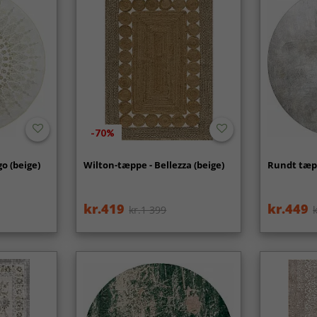
-70%
o (beige)
Wilton-tæppe - Bellezza (beige)
Rundt tæpp
kr.419
kr.449
kr.1 399