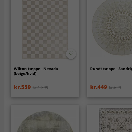
Wilton-tæppe - Nevada
Rundt tæppe - Sandrig
(beige/hvid)
kr.559
kr.449
kr.1 399
kr.629