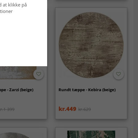
d at klikke på
tioner
pe - Zarzi (beige)
Rundt tæppe - Kebira (beige)
kr.449
kr.1 399
kr.629