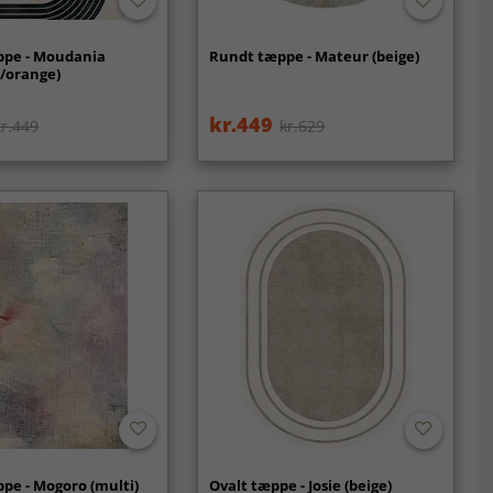
ppe - Moudania
Rundt tæppe - Mateur (beige)
t/orange)
kr.449
kr.449
kr.629
pe - Mogoro (multi)
Ovalt tæppe - Josie (beige)