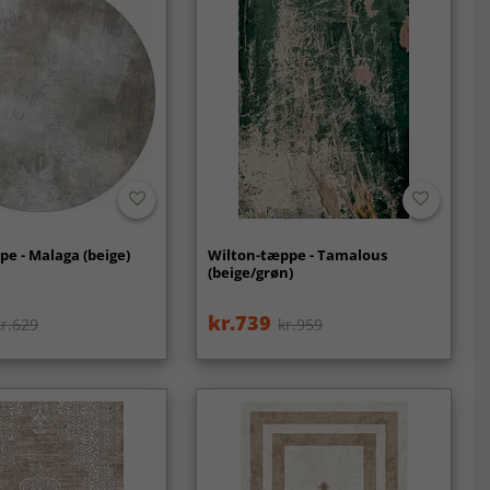
e - Malaga (beige)
Wilton-tæppe - Tamalous
(beige/grøn)
kr.739
kr.629
kr.959