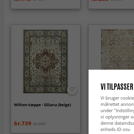
VI TILPASSER
Vi bruger cookie
målrettet annon
Wilton-tæppe - Siliana (beige)
Wilton-tæppe - Denizli
under "Indstilli
vi oplysninger o
kr.739
kr.339
denne dataindsa
kr.959
kr.449
enheds-ID osv.