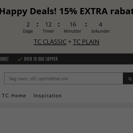
Happy Deals! 15% EXTRA raba
2
12
16
2
Dage
Timer
Minutter
Sekunder
TC CLASSIC
+
TC PLAIN
URRET
OVER 10 000 TÆPPER
TC Home
Inspiration