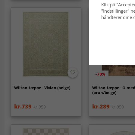
Klik på "Acceptér
"Indstillinger"
håndterer dine o
-70%
Wilton-tæppe - Vivian (beige)
Wilton-tæppe - Olme
(brun/beige)
kr.739
kr.289
kr.959
kr.959