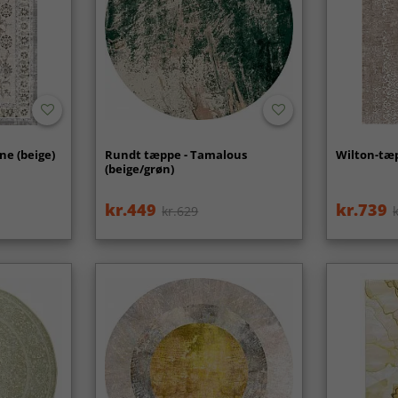
ne (beige)
Rundt tæppe - Tamalous
Wilton-tæp
(beige/grøn)
kr.449
kr.739
kr.629