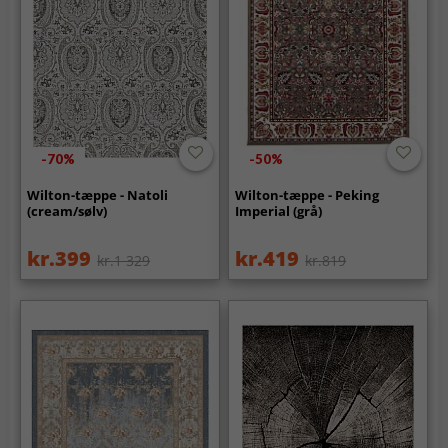
-70%
-50%
Wilton-tæppe - Natoli
Wilton-tæppe - Peking
(cream/sølv)
Imperial (grå)
kr.399
kr.419
kr.1 329
kr.819