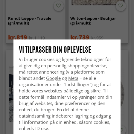
Rundt tæppe - Travale
Wilton-tæppe - Bouhjar
(grå/multi)
(grå/multi)
kr.819
kr.739
kr.1 119
kr.959
VI TILPASSER DIN OPLEVELSE
Vi bruger cookies og lignende teknologier for
at give dig en personlig shoppingoplevelse,
målrettet annoncering (via platforme som
blandt andet
Google
og
Meta
– se alle
organisationer under "Indstillinger") og for at
holde vores websites pålidelige og sikre. Til
dette formål indsamler vi oplysninger om din
brug af websitet, dine præferencer og den
enhed, du bruger. En del af denne
dataindsamling indebærer lagring og adgang
til information på din enhed, såsom cookies,
enheds-ID osv.