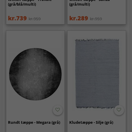
(grå/blå/multi)
(grå/multi)
kr.739
kr.289
kr.959
kr.959
Rundt tæppe - Megara (grå)
Kludetæppe - Silje (grå)