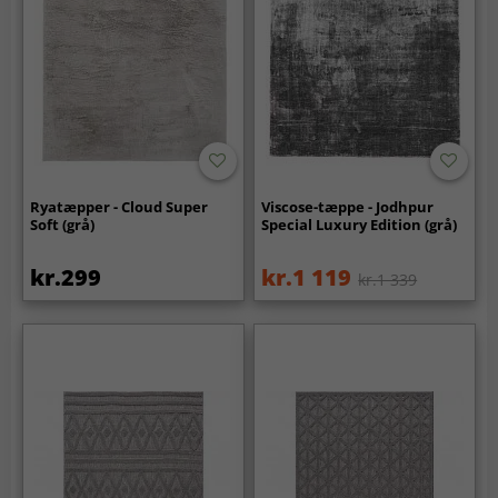
Ryatæpper - Cloud Super
Viscose-tæppe - Jodhpur
Soft (grå)
Special Luxury Edition (grå)
kr.299
kr.1 119
kr.1 339