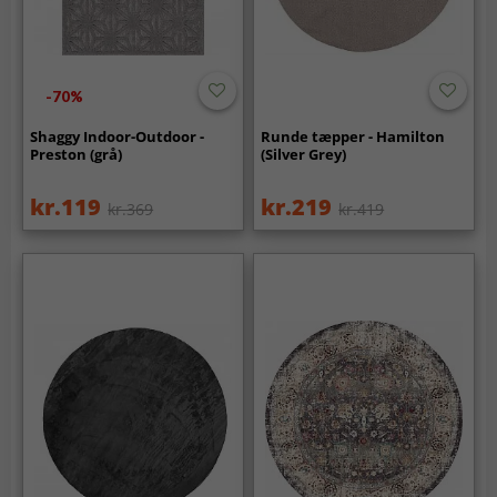
-70%
Shaggy Indoor-Outdoor -
Runde tæpper - Hamilton
Preston (grå)
(Silver Grey)
kr.119
kr.219
kr.369
kr.419