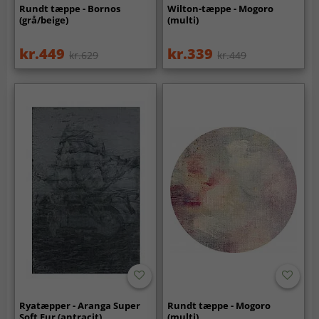
Rundt tæppe - Bornos
Wilton-tæppe - Mogoro
(grå/beige)
(multi)
kr.449
kr.339
kr.629
kr.449
Ryatæpper - Aranga Super
Rundt tæppe - Mogoro
Soft Fur (antracit)
(multi)