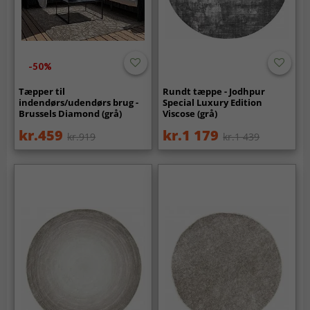
-50%
Tæpper til
Rundt tæppe - Jodhpur
indendørs/udendørs brug -
Special Luxury Edition
Brussels Diamond (grå)
Viscose (grå)
kr.459
kr.1 179
kr.919
kr.1 439