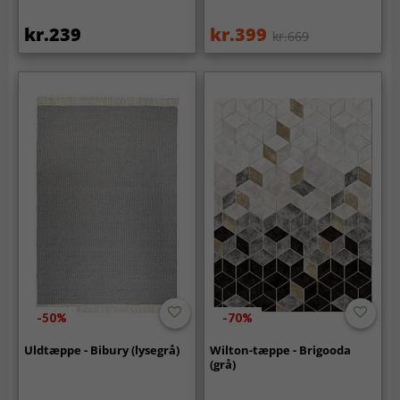
kr.239
kr.399
kr.669
-50%
-70%
Uldtæppe - Bibury (lysegrå)
Wilton-tæppe - Brigooda
(grå)