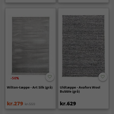
-50%
Wilton-tæppe - Art Silk (grå)
Uldtæppe - Avafors Wool
Bubble (grå)
kr.279
kr.629
kr.559