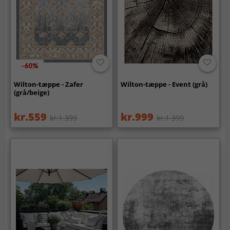
-60%
Wilton-tæppe - Zafer
Wilton-tæppe - Event (grå)
(grå/beige)
kr.559
kr.999
kr.1 399
kr.1 399