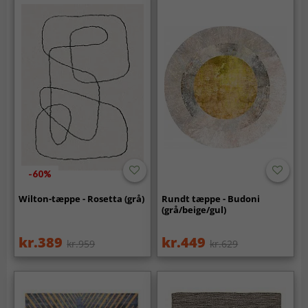
-60%
Wilton-tæppe - Rosetta (grå)
Rundt tæppe - Budoni
(grå/beige/gul)
kr.389
kr.449
kr.959
kr.629