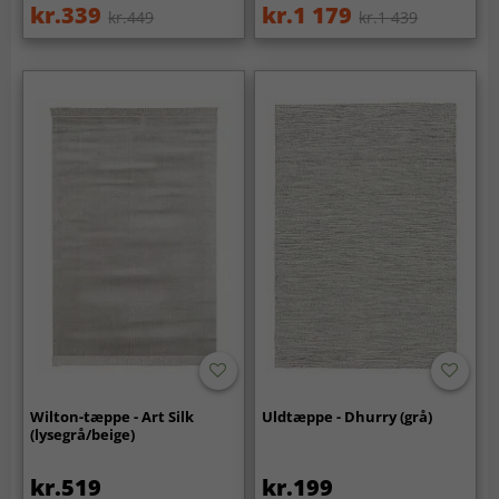
kr.339
kr.1 179
kr.449
kr.1 439
Wilton-tæppe - Art Silk
Uldtæppe - Dhurry (grå)
(lysegrå/beige)
kr.519
kr.199