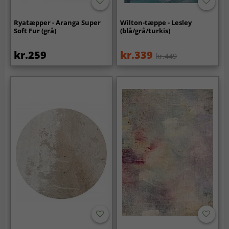
Ryatæpper - Aranga Super
Wilton-tæppe - Lesley
Soft Fur (grå)
(blå/grå/turkis)
kr.259
kr.339
kr.449