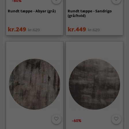
-60%
Rundt tæppe - Abyar (grå)
Rundt tæppe - Sandrigo
(grå/hvid)
kr.249
kr.449
kr.629
kr.629
-60%