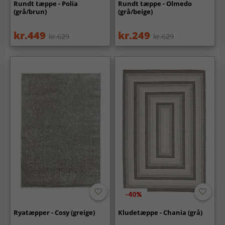
Rundt tæppe - Polia
Rundt tæppe - Olmedo
(grå/brun)
(grå/beige)
kr.449
kr.249
kr.629
kr.629
-40%
Ryatæpper - Cosy (greige)
Kludetæppe - Chania (grå)