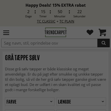
Happy Deals! 15% EXTRA rabat
2
15
50
20
Dage
Timer
Minutter
Sekunder
TC CLASSIC
+
TC PLAIN
LAGT I INDKØBSKURVEN.
GRÅ TÆPPE SØLV
Disse grå sølv tæpper er både klassiske og meget
anvendelige. Er du på jagt efter smukke og unikke tæpper
til din bolig, så vil de her grå sølv tæpper ganske givet være
et oplagt bud. De er udført i en skøn kvalitet og vil passe
godt i mange forskellige boliger.
FARVE
LÆNGDE