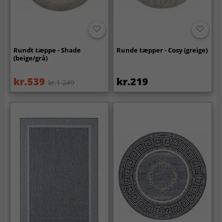
Rundt tæppe - Shade
Runde tæpper - Cosy (greige)
(beige/grå)
kr.539
kr.219
kr.1 249