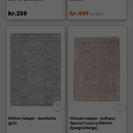
kr.259
kr.449
kr.629
Wilton-tæppe - Gombalia
Viscose-tæppe - Jodhpur
(grå)
Special Luxury Edition
(lysegrå/beige)