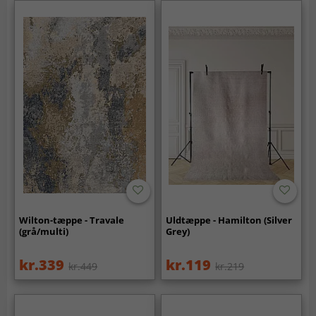
Wilton-tæppe - Travale
Uldtæppe - Hamilton (Silver
(grå/multi)
Grey)
kr.339
kr.119
kr.449
kr.219