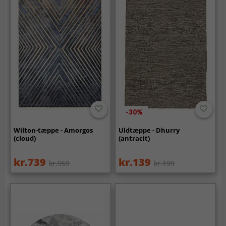
-30%
Wilton-tæppe - Amorgos
Uldtæppe - Dhurry
(cloud)
(antracit)
kr.739
kr.139
kr.959
kr.199