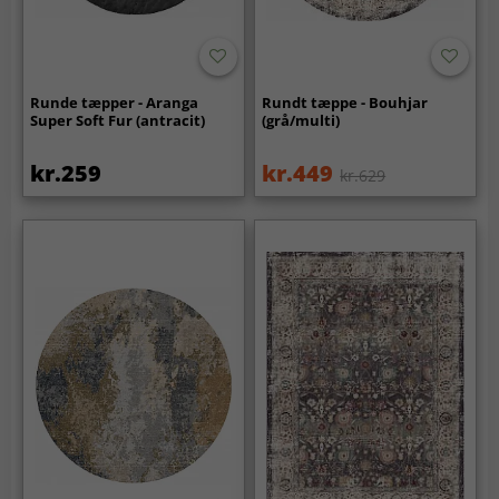
Runde tæpper - Aranga
Rundt tæppe - Bouhjar
Super Soft Fur (antracit)
(grå/multi)
kr.259
kr.449
kr.629