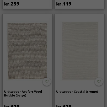
kr.259
kr.119
Uldtæppe - Avafors Wool
Uldtæppe - Coastal (creme)
Bubble (beige)
kr.629
kr.629