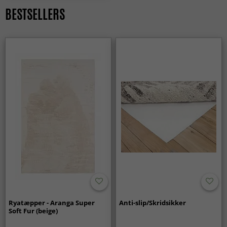
BESTSELLERS
Ja, et rundt tæppe er perfekt til at skabe et naturligt
midtpunkt — for eksempel under et sofabord eller i en
læsekrog.
Ryatæpper - Aranga Super
Anti-slip/Skridsikker
Soft Fur (beige)