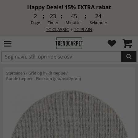
Happy Deals! 15% EXTRA rabat
2
23
45
24
Dage
Timer
Minutter
Sekunder
TC CLASSIC
+
TC PLAIN
LAGT I INDKØBSKURVEN.
Startsiden
/
Gråt og hvidt tæppe
/
Runde tæpper - Plockton (grå/hvid/grøn)