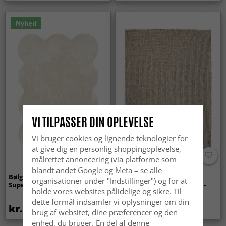
Nyhed
VI TILPASSER DIN OPLEVELSE
Vi bruger cookies og lignende teknologier for
at give dig en personlig shoppingoplevelse,
målrettet annoncering (via platforme som
blandt andet
Google
og
Meta
– se alle
Bølget ryatæppe - Aranga
Tæpper til
organisationer under "Indstillinger") og for at
Super Soft Fur (beige)
indendørs/udendørs brug -
holde vores websites pålidelige og sikre. Til
Arlo (beige)
dette formål indsamler vi oplysninger om din
kr.369
kr.439
brug af websitet, dine præferencer og den
enhed, du bruger. En del af denne