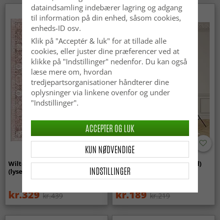
dataindsamling indebærer lagring og adgang
til information på din enhed, såsom cookies,
enheds-ID osv.
Klik på "Acceptér & luk" for at tillade alle
cookies, eller juster dine præferencer ved at
klikke på "Indstillinger" nedenfor. Du kan også
læse mere om, hvordan
tredjepartsorganisationer håndterer dine
oplysninger via linkene ovenfor og under
"Indstillinger".
ACCEPTER OG LUK
KUN NØDVENDIGE
Wilton-tæppe - Gombalia
Uldtæppe - Hamilton (hvid)
INDSTILLINGER
(lyserød)
kr.329
kr.189
kr.439
kr.219