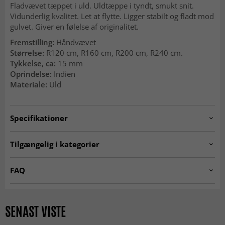
Fladvævet tæppet i uld. Uldtæppe i tyndt, smukt snit.
Vidunderlig kvalitet. Let at flytte. Ligger stabilt og fladt mod
gulvet. Giver en følelse af originalitet.
Fremstilling:
Håndvævet
Størrelse:
R120 cm, R160 cm, R200 cm, R240 cm.
Tykkelse, ca:
15 mm
Oprindelse:
Indien
Materiale:
Uld
Specifikationer
Artno:
plockton.grey.round-2
Tilgængelig i kategorier
RUNDE TÆPPER
Uldtæpper
FAQ
Tæpper til stuen
Grå tæpper
Kan jeg bruge et rundt tæppe under spisebordet?
SEASON SALE
BESTSELLERS
Ja, et rundt tæppe under et rundt eller firkantet bord giver
SENAST VISTE
et stilrent og sammenhængende udtryk.
MODERNE TÆPPER
R 120 cm