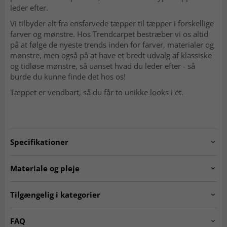
leder efter.
Vi tilbyder alt fra ensfarvede tæpper til tæpper i forskellige
farver og mønstre. Hos Trendcarpet bestræber vi os altid
på at følge de nyeste trends inden for farver, materialer og
mønstre, men også på at have et bredt udvalg af klassiske
og tidløse mønstre, så uanset hvad du leder efter - så
burde du kunne finde det hos os!
Tæppet er vendbart, så du får to unikke looks i ét.
Specifikationer
Artno:
20.5337.col.10010round
Materiale og pleje
Fremstilling:
Maskinknyttet.
Tilgængelig i kategorier
Oprindelse:
Belgien.
RUNDE TÆPPER
Tæpper til stuen
Materiale:
100% Polypropylen.
FAQ