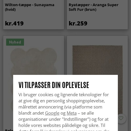
Wilton-tæppe - Sunayama
Ryatæpper - Aranga Super
(hvid)
Soft Fur (brun)
kr.419
kr.259
Nyhed
VI TILPASSER DIN OPLEVELSE
Vi bruger cookies og lignende teknologier for
at give dig en personlig shoppingoplevelse,
målrettet annoncering (via platforme som
blandt andet
Google
og
Meta
– se alle
organisationer under "Indstillinger") og for at
holde vores websites pålidelige og sikre. Til
Bølget ryatæppe - Aranga
Tæpper til