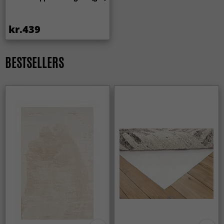
Helt sikkert. Formen er tidløs og fungerer i mange
forskellige indretninger.
kr.439
Kan et rundt tæppe hjælpe med at indramme en
møbelgruppe?
BESTSELLERS
Ja, et rundt tæppe er perfekt til at skabe et naturligt
midtpunkt — for eksempel under et sofabord eller i en
læsekrog.