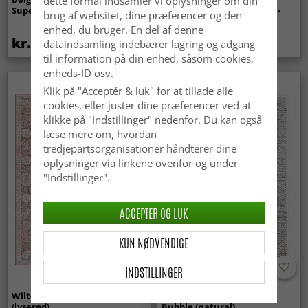
dette formål indsamler vi oplysninger om din
Super Soft Fur (beige)
indendørs/udendørs brug -
brug af websitet, dine præferencer og den
Arlo (beige)
enhed, du bruger. En del af denne
kr.369
kr.439
dataindsamling indebærer lagring og adgang
til information på din enhed, såsom cookies,
enheds-ID osv.
Klik på "Acceptér & luk" for at tillade alle
cookies, eller juster dine præferencer ved at
klikke på "Indstillinger" nedenfor. Du kan også
læse mere om, hvordan
tredjepartsorganisationer håndterer dine
oplysninger via linkene ovenfor og under
"Indstillinger".
ACCEPTER OG LUK
KUN NØDVENDIGE
INDSTILLINGER
Wilton-tæppe - Gombalia
Uldtæppe - Avafors Wool
(lyserød)
Bubble (natural)