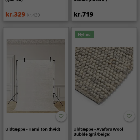
kr.329
kr.719
kr.439
Nyhed
Uldtæppe - Hamilton (hvid)
Uldtæppe - Avafors Wool
Bubble (grå/beige)