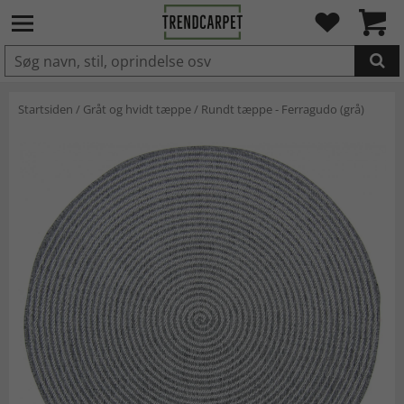
LAGT I INDKØBSKURVEN.
Startsiden
/
Gråt og hvidt tæppe
/
Rundt tæppe - Ferragudo (grå)