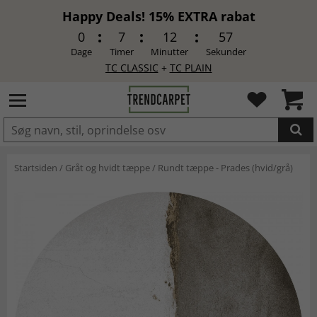
Happy Deals! 15% EXTRA rabat
0
7
12
56
Dage
Timer
Minutter
Sekunder
TC CLASSIC
+
TC PLAIN
LAGT I INDKØBSKURVEN.
Startsiden
/
Gråt og hvidt tæppe
/
Rundt tæppe - Prades (hvid/grå)