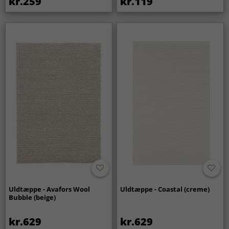
kr.259
kr.119
Uldtæppe - Avafors Wool
Uldtæppe - Coastal (creme)
Bubble (beige)
kr.629
kr.629