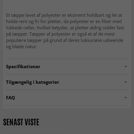
Et tæppe lavet af polyester er ekstremt holdbart og let at
holde rent og fri for pletter, da polyester er en fiber med
lukkede celler, hvilket betyder, at pletter aldrig sidder fast
på tæppet. Tæpper af polyester er også et af de mest
populære tæpper på grund af deres luksuriøse udseende
og bløde natur.
Specifikationer
Artno:
MONACO.SKD11283.801.DT70257.101
Tilgængelig i kategorier
RUNDE TÆPPER
☆ Trendcarpet Vintage
FAQ
Luxury ☆
Er Wilton-tæpper bløde at gå på?
Tæpper til stuen
Hvide tæpper
Ja, den tætte og bløde luv gør dem behagelige og
SENAST VISTE
Grå tæpper
Trendcarpet Wilton Art Line
indbydende under fødderne.
SEASON SALE
MODERNE TÆPPER
Er Wilton-tæpper slidstærke?