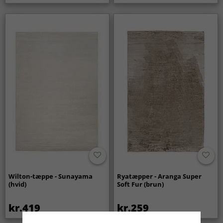
Wilton-tæppe - Sunayama
Ryatæpper - Aranga Super
(hvid)
Soft Fur (brun)
kr.419
kr.259