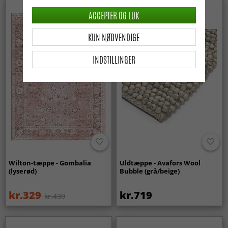
Nyhed
ACCEPTER OG LUK
KUN NØDVENDIGE
INDSTILLINGER
Wilton-tæppe - Gombalia
Uldtæppe - Avafors Wool
(lyserød)
Bubble (grå/beige)
kr.329
kr.719
kr.439