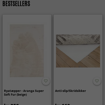
BESTSELLERS
lige godt i moderne hjem som i klassiske omgivelser.
Ryatæpper - Aranga Super
Anti-slip/Skridsikker
Soft Fur (beige)