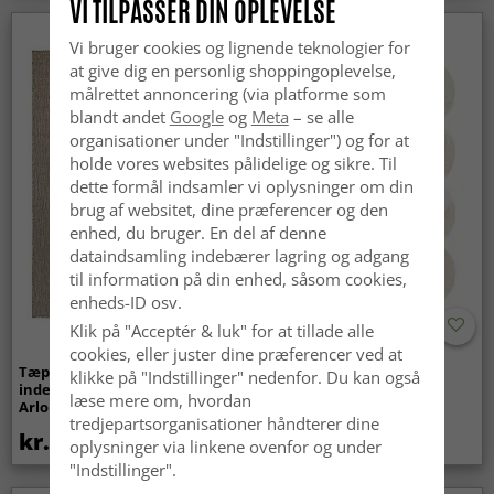
VI TILPASSER DIN OPLEVELSE
Nyhed
Vi bruger cookies og lignende teknologier for
at give dig en personlig shoppingoplevelse,
målrettet annoncering (via platforme som
blandt andet
Google
og
Meta
– se alle
organisationer under "Indstillinger") og for at
holde vores websites pålidelige og sikre. Til
dette formål indsamler vi oplysninger om din
brug af websitet, dine præferencer og den
enhed, du bruger. En del af denne
dataindsamling indebærer lagring og adgang
til information på din enhed, såsom cookies,
enheds-ID osv.
Klik på "Acceptér & luk" for at tillade alle
cookies, eller juster dine præferencer ved at
Tæpper til
Bølget ryatæppe - Aranga
klikke på "Indstillinger" nedenfor. Du kan også
indendørs/udendørs brug -
Super Soft Fur (beige)
læse mere om, hvordan
Arlo (beige)
tredjepartsorganisationer håndterer dine
kr.439
kr.369
oplysninger via linkene ovenfor og under
"Indstillinger".