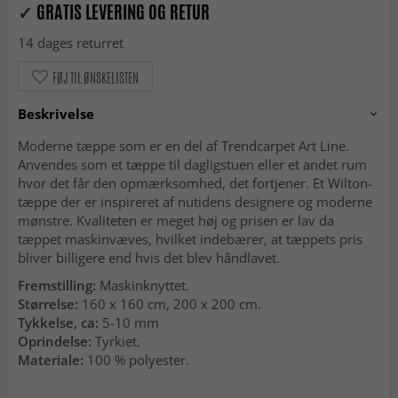
✓
GRATIS LEVERING OG RETUR
14 dages returret
FØJ TIL ØNSKELISTEN
Beskrivelse
Moderne tæppe som er en del af Trendcarpet Art Line.
Anvendes som et tæppe til dagligstuen eller et andet rum
hvor det får den opmærksomhed, det fortjener. Et Wilton-
tæppe der er inspireret af nutidens designere og moderne
mønstre. Kvaliteten er meget høj og prisen er lav da
tæppet maskinvæves, hvilket indebærer, at tæppets pris
bliver billigere end hvis det blev håndlavet.
Fremstilling:
Maskinknyttet.
Størrelse:
160 x 160 cm, 200 x 200 cm.
Tykkelse, ca:
5-10 mm
Oprindelse:
Tyrkiet.
Materiale:
100 % polyester.