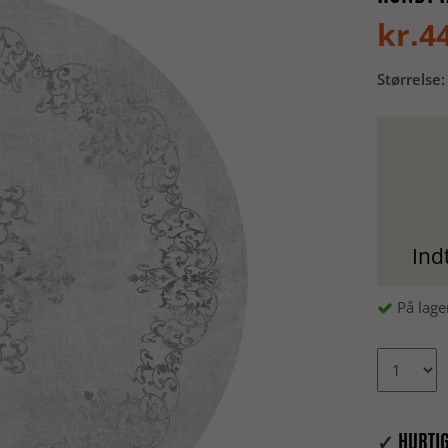
kr.4
Størrelse:
Ind
På lage
✓
HURTIG