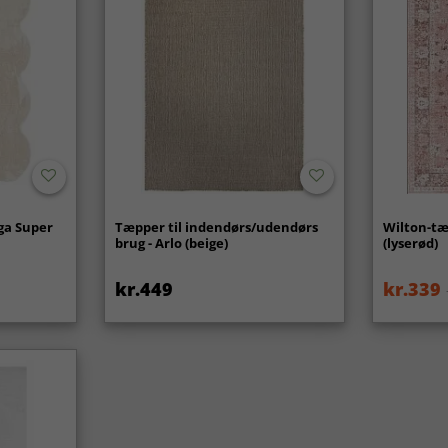
ga Super
Tæpper til indendørs/udendørs
Wilton-tæ
brug - Arlo (beige)
(lyserød)
kr.449
kr.339