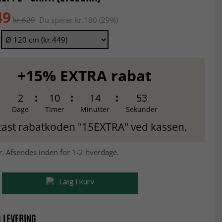
49
kr.629
Du sparer kr.180 (29%)
+15% EXTRA rabat
2
10
14
52
Dage
Timer
Minutter
Sekunder
tast rabatkoden "15EXTRA" ved kassen.
r. Afsendes inden for 1-2 hverdage.
Læg i kurv
 LEVERING