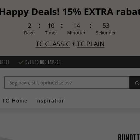
Happy Deals! 15% EXTRA raba
2
10
14
52
Dage
Timer
Minutter
Sekunder
TC CLASSIC
+
TC PLAIN
URRET
OVER 10 000 TÆPPER
TC Home
Inspiration
RUNDT T