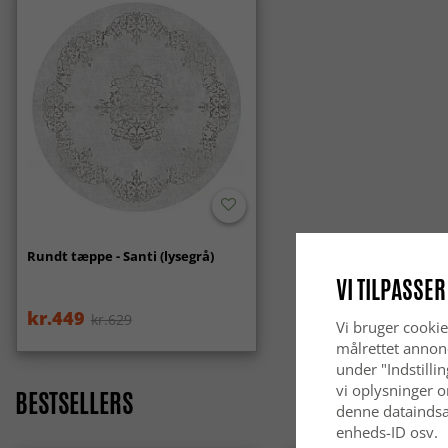
Rundt tæppe - Santi (lysegrå)
VI TILPASSER
kr.449
kr.629
Vi bruger cookie
målrettet annon
under "Indstilli
vi oplysninger o
BESTSELLERS
denne dataindsa
enheds-ID osv.