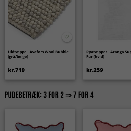
Uldtæppe - Avafors Wool Bubble
Ryatæpper - Aranga Sup
(grå/beige)
Fur (hvid)
kr.719
kr.259
PUDEBETRÆK: 3 FOR 2 ⇒ 7 FOR 4