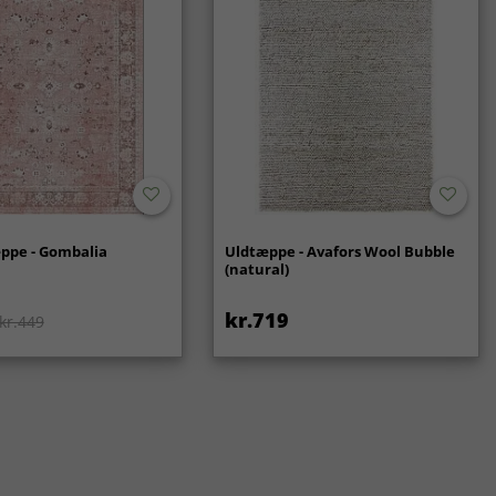
ppe - Gombalia
Uldtæppe - Avafors Wool Bubble
(natural)
kr.719
kr.449