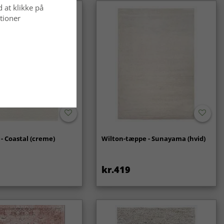
d at klikke på
tioner
- Coastal (creme)
Wilton-tæppe - Sunayama (hvid)
kr.419