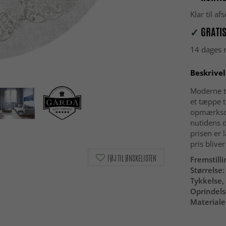
Klar til a
✓
GRATIS
14 dages r
Beskrivel
Moderne t
et tæppe t
opmærksomh
nutidens 
prisen er 
pris blive
FØJ TIL ØNSKELISTEN
Fremstilli
Størrelse:
Tykkelse, 
Oprindels
Materiale