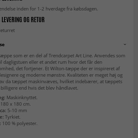
fsendelse inden for 1-2 hverdage fra købsdagen.
 LEVERING OG RETUR
eturret
se
æppe som er en del af Trendcarpet Art Line. Anvendes som
il dagligstuen eller et andet rum hvor det får den
ed, det fortjener. Et Wilton-tæppe der er inspireret af
designere og moderne mønstre. Kvaliteten er meget høj og
lav da tæppet maskinvæves, hvilket indebærer, at tæppets
r billigere end hvis det blev håndlavet.
ng:
Maskinknyttet.
180 x 180 cm.
ca:
5-10 mm
e:
Tyrkiet.
:
100 % polyester.