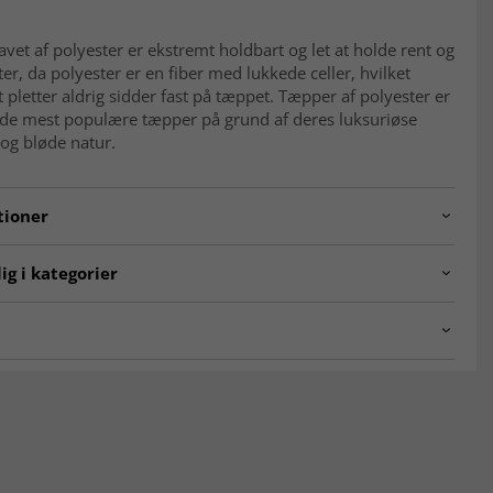
avet af polyester er ekstremt holdbart og let at holde rent og
tter, da polyester er en fiber med lukkede celler, hvilket
t pletter aldrig sidder fast på tæppet. Tæpper af polyester er
f de mest populære tæpper på grund af deres luksuriøse
og bløde natur.
tioner
erta.SKD11222.801.round
ig i kategorier
ÆPPER
☆ Trendcarpet Vintage Luxury ☆
 stuen
Grå tæpper
-tæpper bløde at gå på?
t Wilton Art Line
SEASON SALE
ætte og bløde luv gør dem behagelige og indbydende under
E TÆPPER
R 120 cm
n-tæpper slidstærke?
R 240 cm
per har en tæt vævning og høj kvalitet, hvilket gør dem