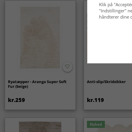
Klik på "Acceptér
"Indstillinger"
håndterer dine o
Ryatæpper - Aranga Super Soft
Anti-slip/Skridsikker
Fur (beige)
kr.259
kr.119
Nyhed