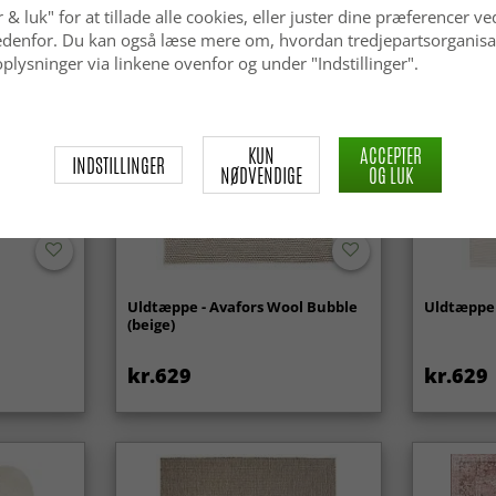
 & luk" for at tillade alle cookies, eller juster dine præferencer ve
 nedenfor. Du kan også læse mere om, hvordan tredjepartsorganisa
plysninger via linkene ovenfor og under "Indstillinger".
KUN
ACCEPTER
INDSTILLINGER
NØDVENDIGE
OG LUK
Uldtæppe - Avafors Wool Bubble
Uldtæppe 
(beige)
kr.629
kr.629