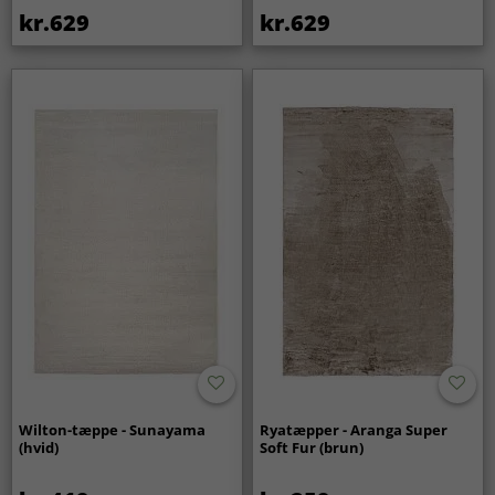
kr.629
kr.629
Wilton-tæppe - Sunayama
Ryatæpper - Aranga Super
(hvid)
Soft Fur (brun)