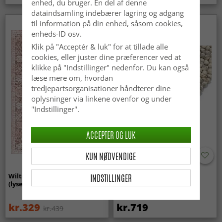
enhed, du bruger. En del af denne
dataindsamling indebærer lagring og adgang
til information på din enhed, såsom cookies,
Nyhed
enheds-ID osv.
Klik på "Acceptér & luk" for at tillade alle
cookies, eller juster dine præferencer ved at
klikke på "Indstillinger" nedenfor. Du kan også
læse mere om, hvordan
tredjepartsorganisationer håndterer dine
oplysninger via linkene ovenfor og under
"Indstillinger".
ACCEPTER OG LUK
KUN NØDVENDIGE
INDSTILLINGER
Wilton-tæppe - Gombalia
Uldtæppe - Avafors Wool
(lyserød)
Bubble (grå/beige)
kr.329
kr.719
kr.439