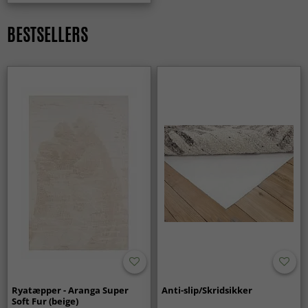
kæledyr?
Ja, rya-tæpper fungerer rigtig godt i familiehjem takket
BESTSELLERS
være deres bløde og komfortable overflade. De skaber et
trygt miljø og holder sig pæne – også i et aktivt hjem – med
korrekt pleje.
Giver rya-tæpper ekstra varme på kolde gulve?
Ja, den tætte og høje luv fungerer som et isolerende lag,
der gør gulvet mere behageligt at gå på og giver en
varmere fornemmelse i rummet.
Er rya-tæpper et godt valg til langvarig brug?
Ja, rya-tæpper er designet til at bevare både komfort og
form over tid. Med enkel pleje føles tæppet fortsat blødt og
bidrager til et stilfuldt og indbydende hjem år efter år.
Ryatæpper - Aranga Super
Anti-slip/Skridsikker
Soft Fur (beige)