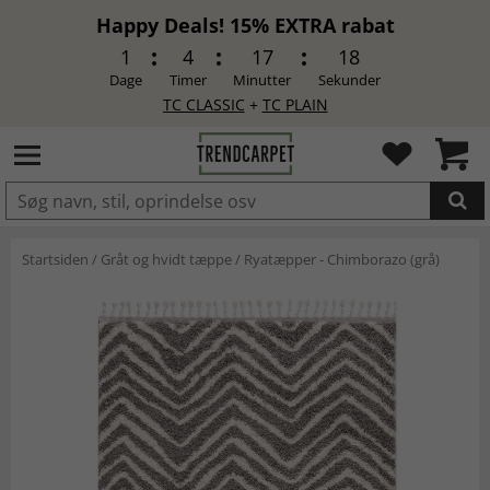
Happy Deals! 15% EXTRA rabat
1
4
17
17
Dage
Timer
Minutter
Sekunder
TC CLASSIC
+
TC PLAIN
LAGT I INDKØBSKURVEN.
Startsiden
/
Gråt og hvidt tæppe
/
Ryatæpper - Chimborazo (grå)