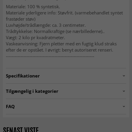
Materiale: 100 % syntetisk.
Materiale yderligere info: Støvfrit. (varmebehandlet syntet
frastøder støv)
Luvhøjde/trådlængde: ca. 3 centimeter.
Trådtykkelse: Normalkraftige (se nærbillederne)..
Vægt: 2 kilo pr kvadratmeter.
Vaskeanvisning: Fjern pletter med en fugtig klud straks
efter de er opstået. I øvrigt: benyt autoriseret renseri.
------------------------------------------------------------
Specifikationer
Artno:
pulpy-531-grey-3.H210.P2
Tilgængelig i kategorier
Ryatæpper
Tæpper til stuen
FAQ
Grå tæpper
Tæpper 200 x 300 cm
Hvad er et rya-tæppe?
Tæpper 160x230 cm
Tæpper 140x200 cm
Et rya-tæppe er et tæppe med lang og tæt luv, som giver
SENAST VISTE
en ekstra blød og hyggelig fornemmelse. Rya-tæpper er