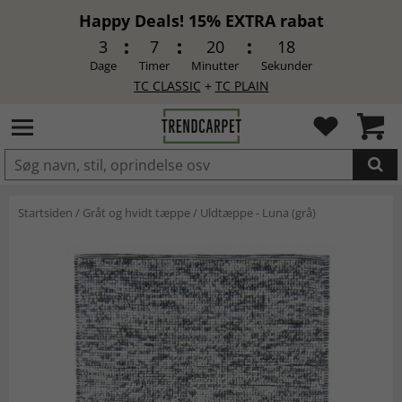
Happy Deals! 15% EXTRA rabat
3
7
20
18
Dage
Timer
Minutter
Sekunder
TC CLASSIC
+
TC PLAIN
LAGT I INDKØBSKURVEN.
Startsiden
/
Gråt og hvidt tæppe
/
Uldtæppe - Luna (grå)