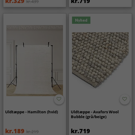
kr.329
kr.719
kr.439
Nyhed
Uldtæppe - Hamilton (hvid)
Uldtæppe - Avafors Wool
Bubble (grå/beige)
kr.189
kr.719
kr.219