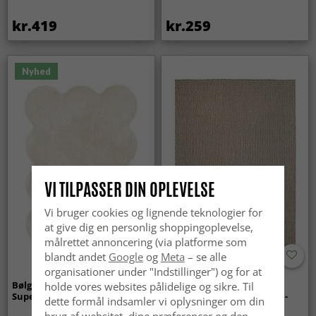
kr.419
kr.259
Nyhed
VI TILPASSER DIN OPLEVELSE
Vi bruger cookies og lignende teknologier for
at give dig en personlig shoppingoplevelse,
målrettet annoncering (via platforme som
blandt andet
Google
og
Meta
– se alle
organisationer under "Indstillinger") og for at
Bølget ryatæppe - Aranga
Tæpper til
holde vores websites pålidelige og sikre. Til
Super Soft Fur (beige)
indendørs/udendørs brug -
dette formål indsamler vi oplysninger om din
Arlo (beige)