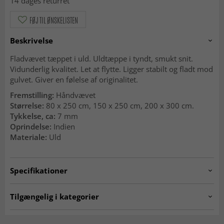
14 dages returret
FØJ TIL ØNSKELISTEN
Beskrivelse
Fladvævet tæppet i uld. Uldtæppe i tyndt, smukt snit.
Vidunderlig kvalitet. Let at flytte. Ligger stabilt og fladt mod
gulvet. Giver en følelse af originalitet.
Fremstilling:
Håndvævet
Størrelse:
80 x 250 cm, 150 x 250 cm, 200 x 300 cm.
Tykkelse, ca:
7 mm
Oprindelse:
Indien
Materiale:
Uld
Specifikationer
Artno:
luna.grey
Tilgængelig i kategorier
Uldtæpper
Grå tæpper