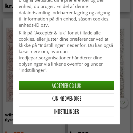
brug af websitet, dine præferencer og den
kr.369
kr.439
enhed, du bruger. En del af denne
dataindsamling indebærer lagring og adgang
til information på din enhed, såsom cookies,
enheds-ID osv.
Klik på "Acceptér & luk" for at tillade alle
cookies, eller juster dine præferencer ved at
klikke på "Indstillinger" nedenfor. Du kan også
læse mere om, hvordan
tredjepartsorganisationer håndterer dine
oplysninger via linkene ovenfor og under
"Indstillinger".
ACCEPTER OG LUK
KUN NØDVENDIGE
INDSTILLINGER
Wilton-tæppe - Gombalia
Uldtæppe - Avafors Wool
(lyserød)
Bubble (natural)