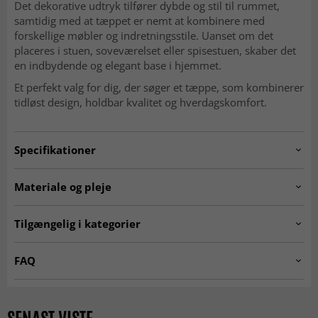
Det dekorative udtryk tilfører dybde og stil til rummet,
samtidig med at tæppet er nemt at kombinere med
forskellige møbler og indretningsstile. Uanset om det
placeres i stuen, soveværelset eller spisestuen, skaber det
en indbydende og elegant base i hjemmet.
Et perfekt valg for dig, der søger et tæppe, som kombinerer
tidløst design, holdbar kvalitet og hverdagskomfort.
Specifikationer
Artno:
BASEL.SK11340.801.DT75268.101
Materiale og pleje
Anvendelse
Indendørs
MATERIALE
Tilgængelig i kategorier
Polyester
Rum
Stue, Soveværelse, Køkken, Entré
☆ Trendcarpet Vintage
Tæpper til stuen
FAQ
Luxury ☆
Størrelser
Er Wilton-tæpper bløde at gå på?
Grå tæpper
Beige tæpper
Tykkelse
10 mm, Lav luv
Ja, den tætte og bløde luv gør dem behagelige og
Et tæppe fremstillet af polyester er ekstremt slidstærkt og
Tæpper 200 x 300 cm
Tæpper 160x230 cm
indbydende under fødderne.