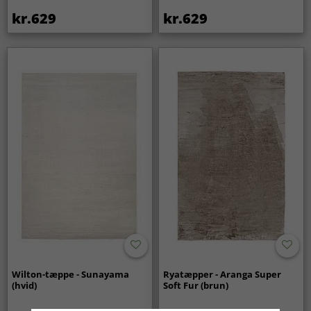
kr.629
kr.629
Wilton-tæppe - Sunayama
Ryatæpper - Aranga Super
(hvid)
Soft Fur (brun)