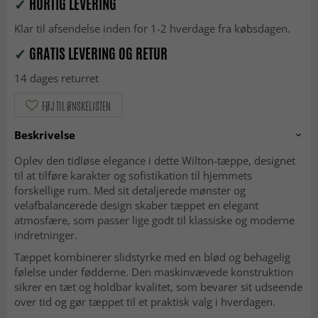
✓
HURTIG LEVERING
Klar til afsendelse inden for 1-2 hverdage fra købsdagen.
✓
GRATIS LEVERING OG RETUR
14 dages returret
FØJ TIL ØNSKELISTEN
Beskrivelse
Oplev den tidløse elegance i dette Wilton-tæppe, designet
til at tilføre karakter og sofistikation til hjemmets
forskellige rum. Med sit detaljerede mønster og
velafbalancerede design skaber tæppet en elegant
atmosfære, som passer lige godt til klassiske og moderne
indretninger.
Tæppet kombinerer slidstyrke med en blød og behagelig
følelse under fødderne. Den maskinvævede konstruktion
sikrer en tæt og holdbar kvalitet, som bevarer sit udseende
over tid og gør tæppet til et praktisk valg i hverdagen.