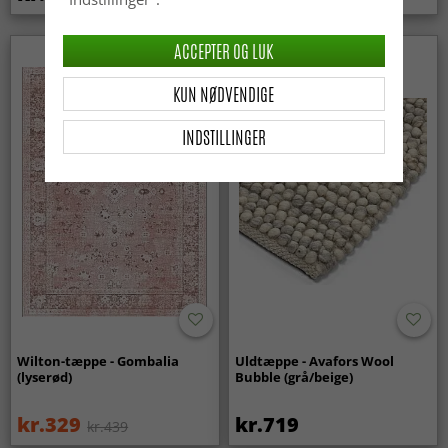
ACCEPTER OG LUK
Nyhed
KUN NØDVENDIGE
INDSTILLINGER
Wilton-tæppe - Gombalia
Uldtæppe - Avafors Wool
(lyserød)
Bubble (grå/beige)
kr.329
kr.719
kr.439