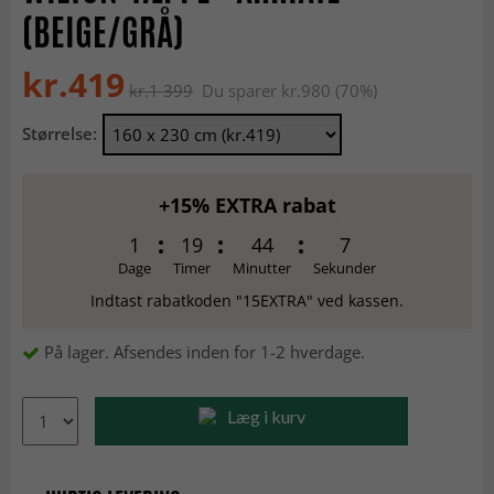
(BEIGE/GRÅ)
kr.419
kr.1 399
Du sparer kr.980 (70%)
Størrelse:
+15% EXTRA rabat
1
19
44
6
Dage
Timer
Minutter
Sekunder
Indtast rabatkoden "15EXTRA" ved kassen.
På lager. Afsendes inden for 1-2 hverdage.
Læg i kurv