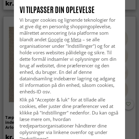
kr.419
kr.259
VI TILPASSER DIN OPLEVELSE
Vi bruger cookies og lignende teknologier for
Nyhed
at give dig en personlig shoppingoplevelse,
målrettet annoncering (via platforme som
blandt andet
Google
og
Meta
– se alle
organisationer under "Indstillinger") og for at
holde vores websites pålidelige og sikre. Til
dette formål indsamler vi oplysninger om din
brug af websitet, dine præferencer og den
enhed, du bruger. En del af denne
dataindsamling indebærer lagring og adgang
til information på din enhed, såsom cookies,
enheds-ID osv.
Klik på "Acceptér & luk" for at tillade alle
cookies, eller juster dine præferencer ved at
klikke på "Indstillinger" nedenfor. Du kan også
Tæpper til
Bølget ryatæppe - Aranga
læse mere om, hvordan
indendørs/udendørs brug -
Super Soft Fur (beige)
tredjepartsorganisationer håndterer dine
Arlo (beige)
oplysninger via linkene ovenfor og under
kr.439
kr.369
"Indstillinger".