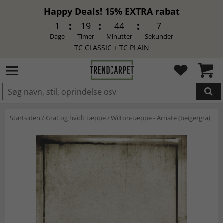
Happy Deals! 15% EXTRA rabat
1
19
44
6
Dage
Timer
Minutter
Sekunder
TC CLASSIC
+
TC PLAIN
LAGT I INDKØBSKURVEN.
Startsiden
/
Gråt og hvidt tæppe
/
Wilton-tæppe - Arriate (beige/grå)