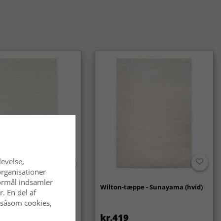
jem som i klassiske omgivelser.
levelse,
organisationer
 formål indsamler
- Coastal (creme)
Wilton-tæppe - Sunayama (hvid)
. En del af
 såsom cookies,
kr.419