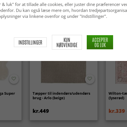
 & luk" for at tillade alle cookies, eller juster dine præferencer ve
 nedenfor. Du kan også læse mere om, hvordan tredjepartsorganisa
plysninger via linkene ovenfor og under "Indstillinger".
KUN
ACCEPTER
INDSTILLINGER
NØDVENDIGE
OG LUK
ga Super
Tæpper til indendørs/udendørs
Wilton-tæ
brug - Arlo (beige)
(lyserød)
kr.449
kr.339