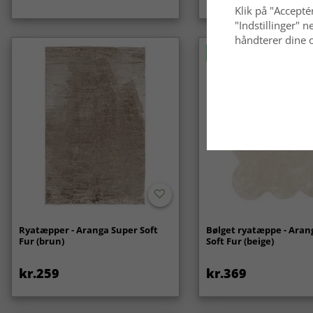
Klik på "Acceptér
"Indstillinger"
håndterer dine o
Nyhed
Ryatæpper - Aranga Super Soft
Bølget ryatæppe - Aran
Fur (brun)
Soft Fur (beige)
kr.259
kr.369