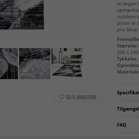
et tæppe t
opmærksomh
nutidens 
prisen er 
pris blive
Fremstilli
Størrelse:
200 x 29
Tykkelse, 
Oprindels
Materiale
Specifika
FØJ TIL ØNSKELISTEN
Artno:
in
Tilgængel
Tæpper til
FAQ
Tæpper 2
Er Wilton