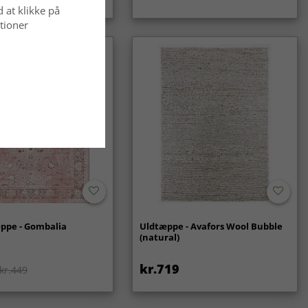
d at klikke på
tioner
ppe - Gombalia
Uldtæppe - Avafors Wool Bubble
(natural)
kr.719
kr.449