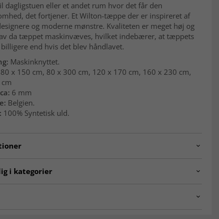
il dagligstuen eller et andet rum hvor det får den
ed, det fortjener. Et Wilton-tæppe der er inspireret af
designere og moderne mønstre. Kvaliteten er meget høj og
lav da tæppet maskinvæves, hvilket indebærer, at tæppets
r billigere end hvis det blev håndlavet.
ng:
Maskinknyttet.
80 x 150 cm, 80 x 300 cm, 120 x 170 cm, 160 x 230 cm,
0 cm
ca:
6 mm
e:
Belgien.
:
100% Syntetisk uld.
tioner
p-6973-grey-80x150
ig i kategorier
 stuen
Grå tæpper
00 x 300 cm
Tæpper 160x230 cm
-tæpper bløde at gå på?