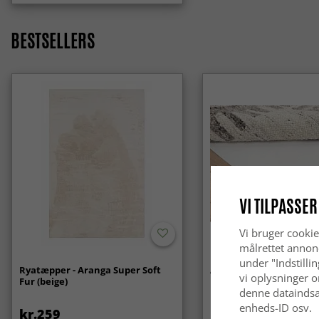
BESTSELLERS
VI TILPASSER
Vi bruger cookie
målrettet annon
under "Indstilli
Ryatæpper - Aranga Super Soft
Anti-slip/Skridsikker
vi oplysninger o
Fur (beige)
denne dataindsa
enheds-ID osv.
kr.259
kr.119