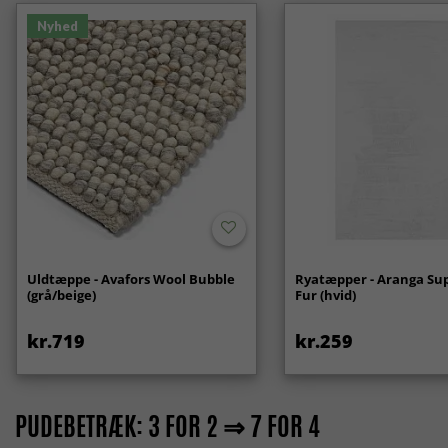
Nyhed
Uldtæppe - Avafors Wool Bubble
Ryatæpper - Aranga Sup
(grå/beige)
Fur (hvid)
kr.719
kr.259
PUDEBETRÆK: 3 FOR 2 ⇒ 7 FOR 4