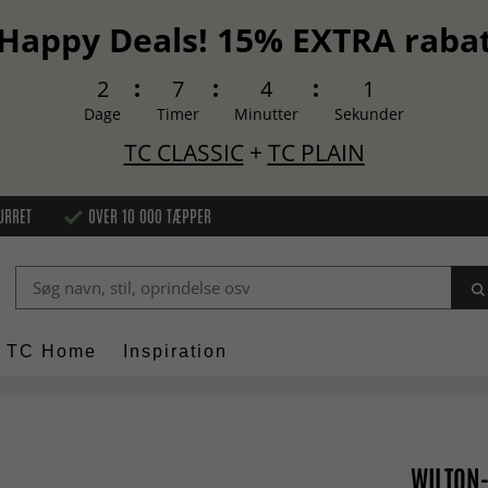
Happy Deals! 15% EXTRA raba
2
7
4
0
Dage
Timer
Minutter
Sekunder
TC CLASSIC
+
TC PLAIN
URRET
OVER 10 000 TÆPPER
TC Home
Inspiration
WILTON-