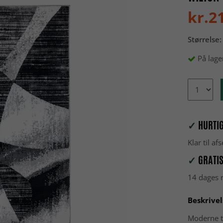
kr.2
Størrelse:
På lage
✓
HURTIG
Klar til a
✓
GRATIS
14 dages r
Beskrivel
Moderne t