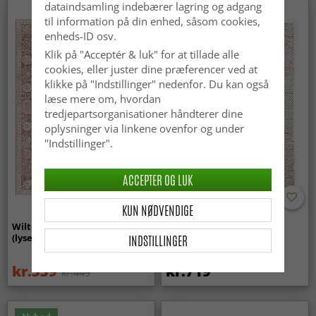
dataindsamling indebærer lagring og adgang
til information på din enhed, såsom cookies,
enheds-ID osv.
Klik på "Acceptér & luk" for at tillade alle
cookies, eller juster dine præferencer ved at
klikke på "Indstillinger" nedenfor. Du kan også
læse mere om, hvordan
tredjepartsorganisationer håndterer dine
oplysninger via linkene ovenfor og under
"Indstillinger".
ACCEPTER OG LUK
KUN NØDVENDIGE
Wilton-tæppe - Gombalia
Uldtæppe - Avafors Wool
(lyserød)
Bubble (natural)
INDSTILLINGER
kr.339
kr.719
kr.449