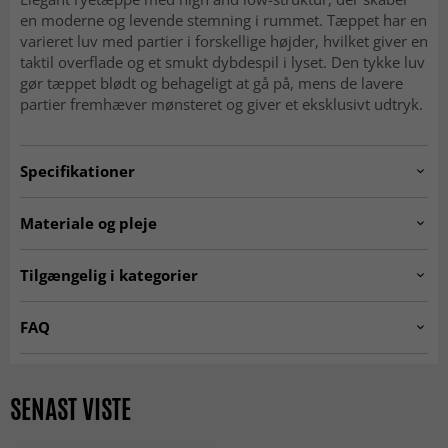
en moderne og levende stemning i rummet. Tæppet har en
varieret luv med partier i forskellige højder, hvilket giver en
taktil overflade og et smukt dybdespil i lyset. Den tykke luv
gør tæppet blødt og behageligt at gå på, mens de lavere
partier fremhæver mønsteret og giver et eksklusivt udtryk.
Specifikationer
Artno:
KA6540.tyros.cream/grey.140x200
Materiale og pleje
Luvhøjde: ca. 1,5–3,0 cm
Materiale: 100% polyester
Tilgængelig i kategorier
Oprindelse: Kina
Ryatæpper
Tæpper til stuen
FAQ
Grå tæpper
Beige tæpper
Hvad er et rya-tæppe?
Tæpper 160x230 cm
Tæpper 140x200 cm
Et rya-tæppe er et tæppe med lang og tæt luv, som giver
SENAST VISTE
en ekstra blød og hyggelig fornemmelse. Rya-tæpper er
Tæpper soveværelse
MODERNE TÆPPER
særligt værdsat for høj komfort, varme og evnen til at
skabe et indbydende hjem.