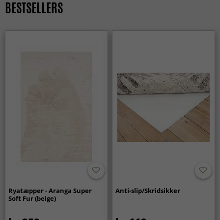
BESTSELLERS
være deres bløde og komfortable overflade. De skaber et
trygt miljø og holder sig pæne – også i et aktivt hjem – med
korrekt pleje.
Giver rya-tæpper ekstra varme på kolde gulve?
Ja, den tætte og høje luv fungerer som et isolerende lag,
der gør gulvet mere behageligt at gå på og giver en
varmere fornemmelse i rummet.
Er rya-tæpper et godt valg til langvarig brug?
Ja, rya-tæpper er designet til at bevare både komfort og
form over tid. Med enkel pleje føles tæppet fortsat blødt og
bidrager til et stilfuldt og indbydende hjem år efter år.
Ryatæpper - Aranga Super
Anti-slip/Skridsikker
Soft Fur (beige)