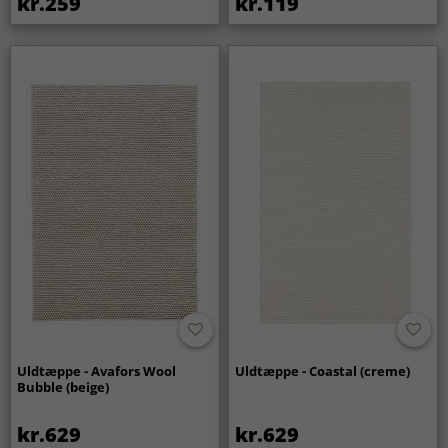
kr.259
kr.119
Uldtæppe - Avafors Wool
Uldtæppe - Coastal (creme)
Bubble (beige)
kr.629
kr.629