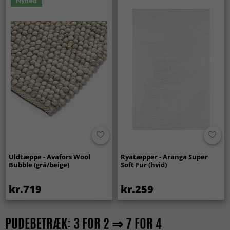
Nyhed
Uldtæppe - Avafors Wool
Ryatæpper - Aranga Super
Bubble (grå/beige)
Soft Fur (hvid)
kr.719
kr.259
PUDEBETRÆK: 3 FOR 2 ⇒ 7 FOR 4