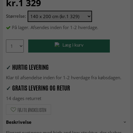
kr.1 329
Størrelse:
På lager. Afsendes inden for 1-2 hverdage.
Læg i kurv
✓
HURTIG LEVERING
Klar til afsendelse inden for 1-2 hverdage fra købsdagen.
✓
GRATIS LEVERING OG RETUR
14 dages returret
FØJ TIL ØNSKELISTEN
Beskrivelse
Elegant ryetæppe med high and low-struktur, der skaber