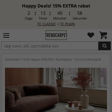
Happy Deals! 15% EXTRA rabat
2
13
45
58
Dage
Timer
Minutter
Sekunder
TC CLASSIC
+
TC PLAIN
LAGT I INDKØBSKURVEN.
Startsiden
/
Gråt tæppe 200x300
/
Ryatæpper - Tyros (creme/grå)