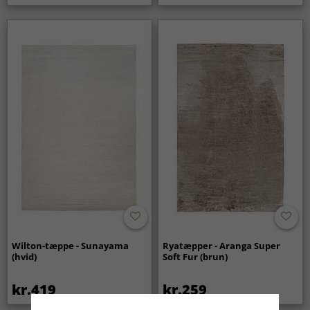
Wilton-tæppe - Sunayama
Ryatæpper - Aranga Super
(hvid)
Soft Fur (brun)
kr.419
kr.259