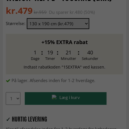
kr.479
kr.959
Du sparer kr.480 (50%)
Størrelse:
+15% EXTRA rabat
1
19
21
39
Dage
Timer
Minutter
Sekunder
Indtast rabatkoden "15EXTRA" ved kassen.
På lager. Afsendes inden for 1-2 hverdage.
Læg i kurv
✓
HURTIG LEVERING