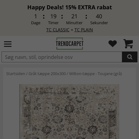
Happy Deals! 15% EXTRA rabat
1
19
21
39
Dage
Timer
Minutter
Sekunder
TC CLASSIC
+
TC PLAIN
LAGT I INDKØBSKURVEN.
Startsiden
/
Gråt tæppe 200x300
/
Wilton-tæppe - Toujane (grå)