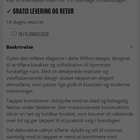
Klar til afsendelse inden for 1-2 hverdage fra købsdagen.
✓
GRATIS LEVERING OG RETUR
14 dages returret
FØJ TIL ØNSKELISTEN
Beskrivelse
Oplev den tidløse elegance i dette Wilton-tæppe, designet
til at tilføre karakter og sofistikation til hjemmets
forskellige rum. Med sit detaljerede mønster og
velafbalancerede design skaber tæppet en elegant
atmosfære, som passer lige godt til klassiske og moderne
indretninger.
Tæppet kombinerer slidstyrke med en blød og behagelig
følelse under fødderne. Den maskinvævede konstruktion
sikrer en tæt og holdbar kvalitet, som bevarer sit udseende
over tid og gør tæppet til et praktisk valg i hverdagen.
Det dekorative udtryk tilfører dybde og stil til rummet,
samtidig med at tæppet er nemt at kombinere med