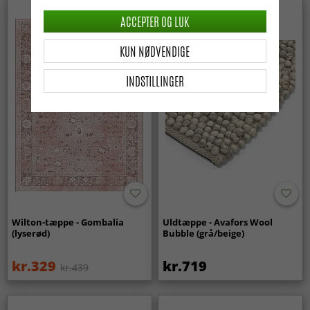
Nyhed
ACCEPTER OG LUK
KUN NØDVENDIGE
INDSTILLINGER
Wilton-tæppe - Gombalia
Uldtæppe - Avafors Wool
(lyserød)
Bubble (grå/beige)
kr.329
kr.719
kr.439