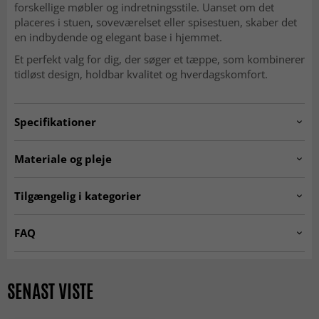
forskellige møbler og indretningsstile. Uanset om det
placeres i stuen, soveværelset eller spisestuen, skaber det
en indbydende og elegant base i hjemmet.
Et perfekt valg for dig, der søger et tæppe, som kombinerer
tidløst design, holdbar kvalitet og hverdagskomfort.
Specifikationer
Artno:
TOMRIS.SK11278.801.DT35591.103-2
Materiale og pleje
Anvendelse
Indendørs
MATERIALE
Tilgængelig i kategorier
Polyester
Rum
Stue, Soveværelse, Køkken, Entré
☆ Trendcarpet Vintage
Tæpper til stuen
FAQ
Luxury ☆
Størrelser
Er Wilton-tæpper bløde at gå på?
Grå tæpper
Tæpper 200 x 300 cm
Tykkelse
10 mm, Lav luv
Ja, den tætte og bløde luv gør dem behagelige og
Et tæppe fremstillet af polyester er ekstremt slidstærkt og
SENAST VISTE
Tæpper 160x230 cm
Tæpper 140x200 cm
indbydende under fødderne.
nemt at holde rent og fri for pletter, da polyester er en
Egenskaber
Blød
fiber med lukkede celler, som forhindrer pletter i at trænge
Trendcarpet Wilton Art Line
SEASON SALE
Er Wilton-tæpper slidstærke?