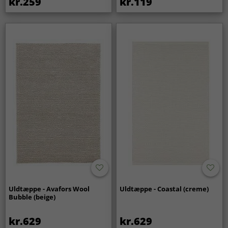
kr.259
kr.119
rengøring af tæppet.
Uldtæppe - Avafors Wool
Uldtæppe - Coastal (creme)
Bubble (beige)
kr.629
kr.629