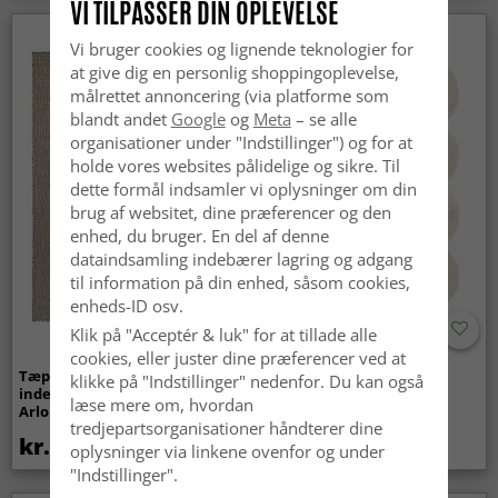
VI TILPASSER DIN OPLEVELSE
Nyhed
Vi bruger cookies og lignende teknologier for
at give dig en personlig shoppingoplevelse,
målrettet annoncering (via platforme som
blandt andet
Google
og
Meta
– se alle
organisationer under "Indstillinger") og for at
holde vores websites pålidelige og sikre. Til
dette formål indsamler vi oplysninger om din
brug af websitet, dine præferencer og den
enhed, du bruger. En del af denne
dataindsamling indebærer lagring og adgang
til information på din enhed, såsom cookies,
enheds-ID osv.
Klik på "Acceptér & luk" for at tillade alle
cookies, eller juster dine præferencer ved at
Tæpper til
Bølget ryatæppe - Aranga
klikke på "Indstillinger" nedenfor. Du kan også
indendørs/udendørs brug -
Super Soft Fur (beige)
læse mere om, hvordan
Arlo (beige)
tredjepartsorganisationer håndterer dine
kr.439
kr.369
oplysninger via linkene ovenfor og under
"Indstillinger".