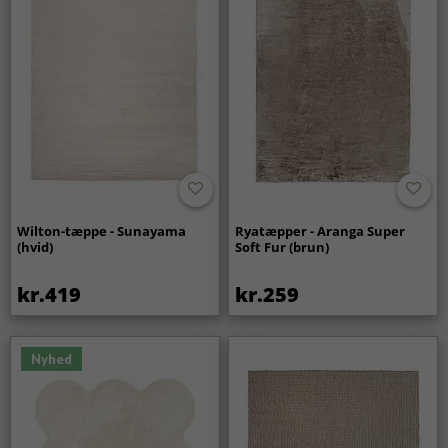
Wilton-tæppe - Sunayama
Ryatæpper - Aranga Super
(hvid)
Soft Fur (brun)
kr.419
kr.259
Nyhed