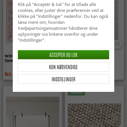
Klik på "Acceptér & luk" for at tillade alle
cookies, eller juster dine præferencer ved at
klikke på "Indstillinger" nedenfor. Du kan også
læse mere om, hvordan
tredjepartsorganisationer håndterer dine
oplysninger via linkene ovenfor og under
"Indstillinger".
ACCEPTER OG LUK
Wilton-tæppe - Gombalia
Uldtæppe - Avafors Wool
(lyserød)
Bubble (natural)
KUN NØDVENDIGE
kr.329
kr.719
kr.439
INDSTILLINGER
Nyhed