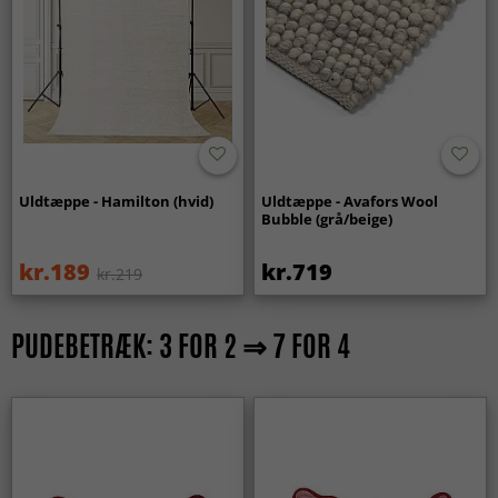
Uldtæppe - Hamilton (hvid)
Uldtæppe - Avafors Wool
Bubble (grå/beige)
kr.189
kr.719
kr.219
PUDEBETRÆK: 3 FOR 2 ⇒ 7 FOR 4