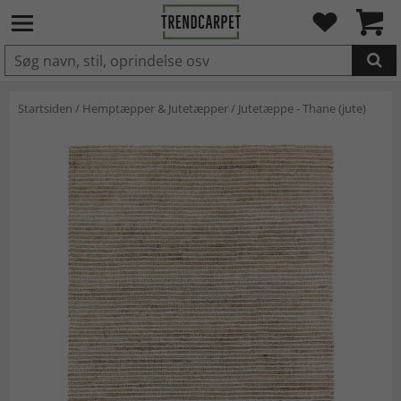
LAGT I INDKØBSKURVEN.
Startsiden
/
Hemptæpper & Jutetæpper
/
Jutetæppe - Thane (jute)