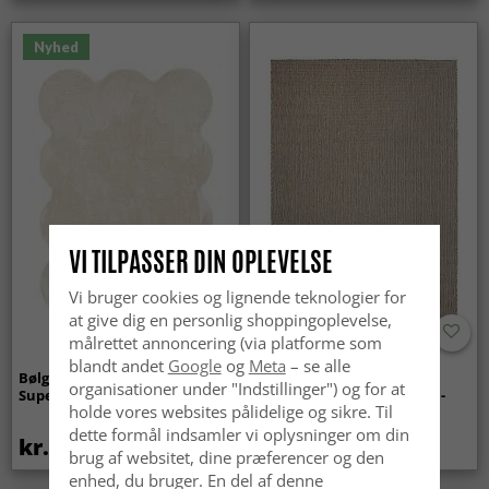
Nyhed
VI TILPASSER DIN OPLEVELSE
Vi bruger cookies og lignende teknologier for
at give dig en personlig shoppingoplevelse,
målrettet annoncering (via platforme som
blandt andet
Google
og
Meta
– se alle
Bølget ryatæppe - Aranga
Tæpper til
organisationer under "Indstillinger") og for at
Super Soft Fur (beige)
indendørs/udendørs brug -
holde vores websites pålidelige og sikre. Til
Arlo (beige)
dette formål indsamler vi oplysninger om din
kr.369
kr.439
brug af websitet, dine præferencer og den
enhed, du bruger. En del af denne