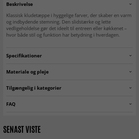
Beskrivelse
Klassisk kludetæppe i hyggelige farver, der skaber en varm
og indbydende stemning. Den slidstærke og lette
vedligeholdelse gør det ideelt til entreen eller køkkenet –
hvor både stil og funktion har betydning i hverdagen.
Specifikationer
Artno:
Tulka.grey.91775856.
Materiale og pleje
Tykkelse:
ca. 5-10 mm
Oprindelse:
Indien
Tilgængelig i kategorier
Materiale:
20% Bomuld, 80% Polyester
Kludetæpper
Grå tæpper
Fremstillingsmetode:
Håndvævet
FAQ
Sort-hvide tæpper
Tæpper 160x230 cm
Vaskeanvisning:
Håndvaskes ved 30 grader
Hvad er et kludetæppe?
Tæpper 140x200 cm
Tæpper 80 x 300 cm
Et kludetæppe er et vævet tæppe med en traditionel følelse
SENAST VISTE
og et levende udtryk. Det kendetegnes af sine farveskift og
MODERNE TÆPPER
Rektangulære Tæpper
sit ægte, hjemlige udseende.