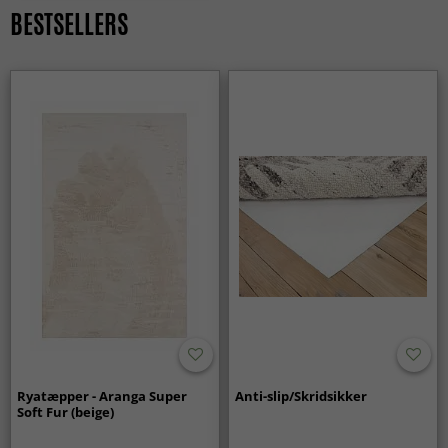
BESTSELLERS
Er kludetæpper et godt valg til familiehjem?
Ja, kludetæpper passer perfekt i hjem med børn og meget
aktivitet. De er slidstærke, funktionelle og bevarer deres
udtryk ved daglig brug.
Ryatæpper - Aranga Super
Anti-slip/Skridsikker
Soft Fur (beige)