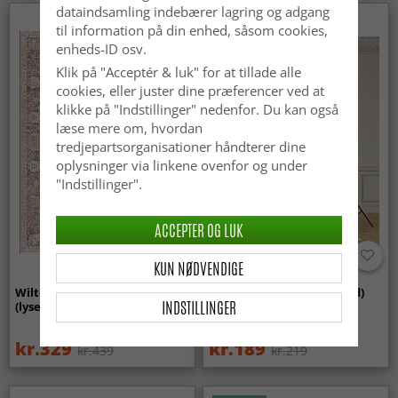
dataindsamling indebærer lagring og adgang
til information på din enhed, såsom cookies,
enheds-ID osv.
Klik på "Acceptér & luk" for at tillade alle
cookies, eller juster dine præferencer ved at
klikke på "Indstillinger" nedenfor. Du kan også
læse mere om, hvordan
tredjepartsorganisationer håndterer dine
oplysninger via linkene ovenfor og under
"Indstillinger".
ACCEPTER OG LUK
KUN NØDVENDIGE
Wilton-tæppe - Gombalia
Uldtæppe - Hamilton (hvid)
INDSTILLINGER
(lyserød)
kr.329
kr.189
kr.439
kr.219