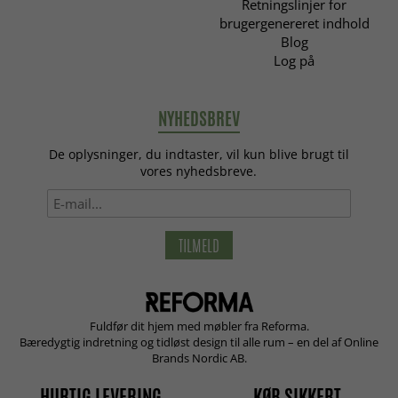
Retningslinjer for
brugergenereret indhold
Blog
Log på
NYHEDSBREV
De oplysninger, du indtaster, vil kun blive brugt til
vores nyhedsbreve.
TILMELD
Fuldfør dit hjem med møbler fra Reforma.
Bæredygtig indretning og tidløst design til alle rum – en del af Online
Brands Nordic AB.
HURTIG LEVERING
KØB SIKKERT