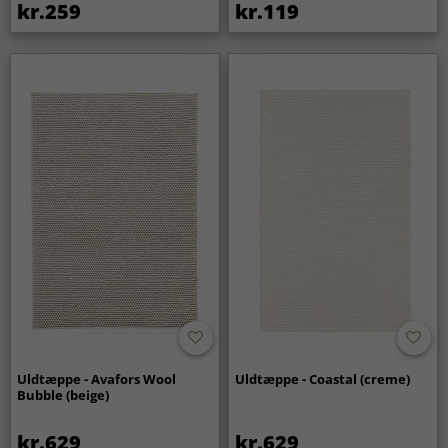
kr.259
kr.119
Uldtæppe - Avafors Wool
Uldtæppe - Coastal (creme)
Bubble (beige)
kr.629
kr.629