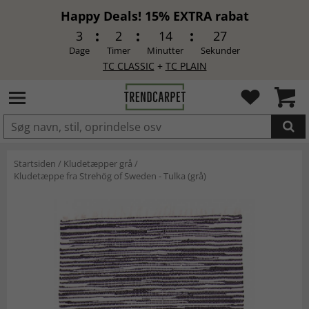
Happy Deals! 15% EXTRA rabat
3
2
14
27
Dage
Timer
Minutter
Sekunder
TC CLASSIC
+
TC PLAIN
LAGT I INDKØBSKURVEN.
Startsiden
/
Kludetæpper grå
/
Kludetæppe fra Strehög of Sweden - Tulka (grå)