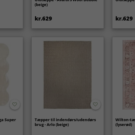
(beige)
kr.629
kr.629
ga Super
Tæpper til indendørs/udendørs
Wilton-tæ
brug - Arlo (beige)
(lyserød)