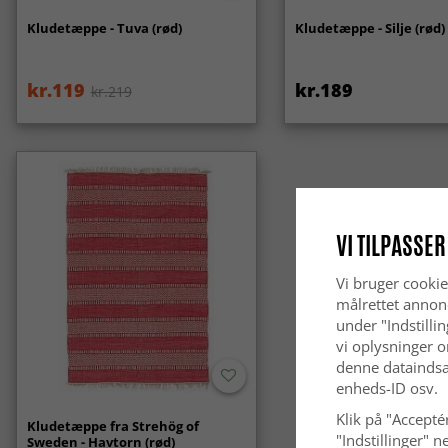
Kludetæppe - Tuva (rød)
Kludetæppe - Silje (rød)
kr.119
kr.189
kr.219
VI TILPASSER
Vi bruger cookie
målrettet annon
under "Indstilli
vi oplysninger o
denne dataindsa
enheds-ID osv.
Klik på "Acceptér
Kludetæppe fra Strehög of
"Indstillinger"
Sweden - Havtorn (rød)