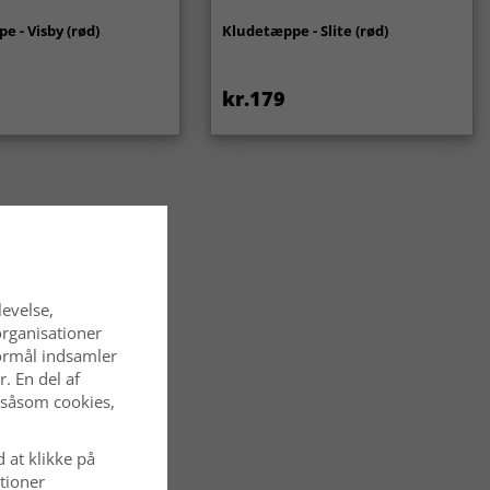
 - Visby (rød)
Kludetæppe - Slite (rød)
kr.179
levelse,
organisationer
 formål indsamler
. En del af
 såsom cookies,
d at klikke på
tioner