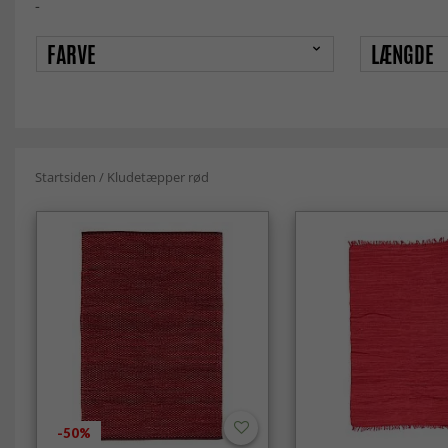
-
FARVE
LÆNGDE
Startsiden
/
Kludetæpper rød
-50%