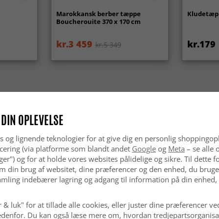
Marokkansk berber tæppe
Kludetæppe
Boucherouite 370 x 170 cm
kr.3 459
kr.179
kr.5 349
 DIN OPLEVELSE
s og lignende teknologier for at give dig en personlig shoppingop
cering (via platforme som blandt andet
Google
og
Meta
– se alle 
nger") og for at holde vores websites pålidelige og sikre. Til dette
m din brug af websitet, dine præferencer og den enhed, du bruger
mling indebærer lagring og adgang til information på din enhed,
 & luk" for at tillade alle cookies, eller juster dine præferencer ve
 nedenfor. Du kan også læse mere om, hvordan tredjepartsorganisa