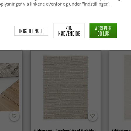
plysninger via linkene ovenfor og under "Indstillinger".
KUN
ACCEPTER
INDSTILLINGER
NØDVENDIGE
OG LUK
Uldtæppe - Avafors Wool Bubble
Uldtæppe 