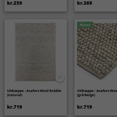
kr.259
kr.369
Nyhed
Uldtæppe - Avafors Wool Bubble
Uldtæppe - Avafors Woo
(natural)
(grå/beige)
kr.719
kr.719