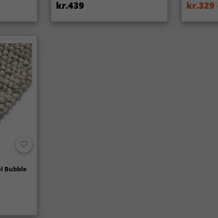
kr.439
kr.329
l Bubble