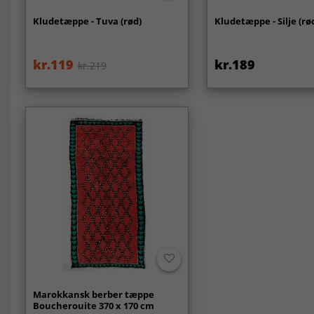
Kludetæppe - Tuva (rød)
Kludetæppe - Silje (rø
kr.119
kr.189
kr.219
Marokkansk berber tæppe
Boucherouite 370 x 170 cm