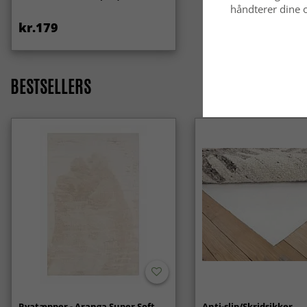
håndterer dine o
kr.179
BESTSELLERS
Ryatæpper - Aranga Super Soft
Anti-slip/Skridsikker