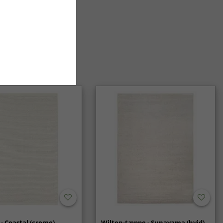
- Coastal (creme)
Wilton-tæppe - Sunayama (hvid)