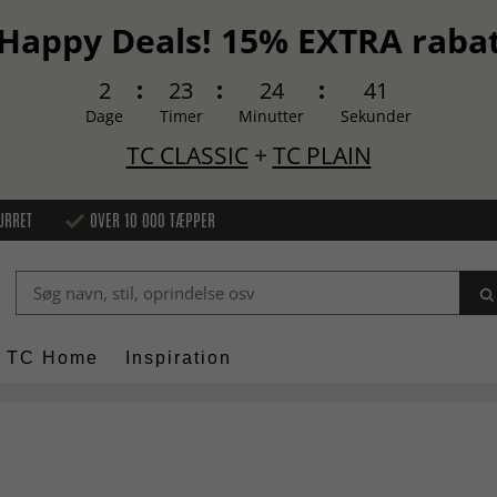
Happy Deals! 15% EXTRA raba
2
23
24
40
Dage
Timer
Minutter
Sekunder
TC CLASSIC
+
TC PLAIN
URRET
OVER 10 000 TÆPPER
TC Home
Inspiration