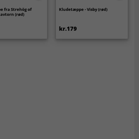
 fra Strehög of
Kludetæppe - Visby (rød)
avtorn (rød)
kr.179