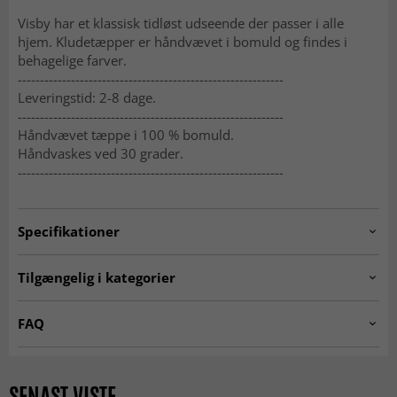
Visby har et klassisk tidløst udseende der passer i alle
hjem. Kludetæpper er håndvævet i bomuld og findes i
behagelige farver.
------------------------------------------------------------
Leveringstid: 2-8 dage.
------------------------------------------------------------
Håndvævet tæppe i 100 % bomuld.
Håndvaskes ved 30 grader.
------------------------------------------------------------
Specifikationer
Artno:
Visby.red.08004.
Tilgængelig i kategorier
Kludetæpper
Gangtæpper
FAQ
Røde tæpper
Tæpper 160x230 cm
Hvad er et kludetæppe?
Tæpper 140x200 cm
Tæpper 80 x 300 cm
Et kludetæppe er et vævet tæppe med en traditionel følelse
SENAST VISTE
og et levende udtryk. Det kendetegnes af sine farveskift og