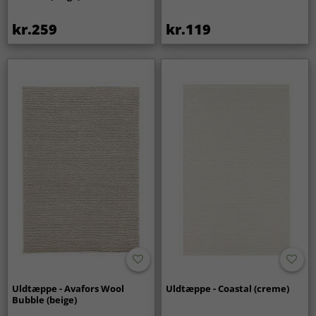
kr.259
kr.119
Uldtæppe - Avafors Wool
Uldtæppe - Coastal (creme)
Bubble (beige)