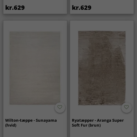
kr.629
kr.629
Wilton-tæppe - Sunayama
Ryatæpper - Aranga Super
(hvid)
Soft Fur (brun)