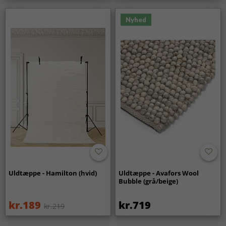
Nyhed
Uldtæppe - Hamilton (hvid)
Uldtæppe - Avafors Wool
Bubble (grå/beige)
kr.189
kr.719
kr.219