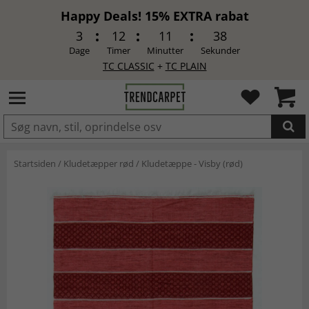
Happy Deals! 15% EXTRA rabat
3
12
11
37
Dage
Timer
Minutter
Sekunder
TC CLASSIC
+
TC PLAIN
LAGT I INDKØBSKURVEN.
Startsiden
/
Kludetæpper rød
/
Kludetæppe - Visby (rød)