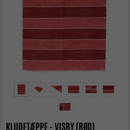
KLUDETÆPPE - VISBY (RØD)