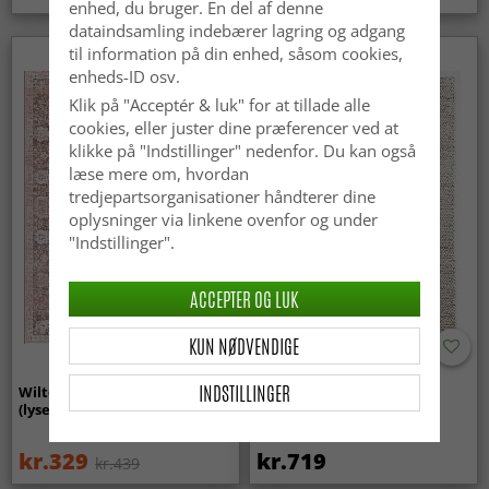
enhed, du bruger. En del af denne
dataindsamling indebærer lagring og adgang
til information på din enhed, såsom cookies,
enheds-ID osv.
Klik på "Acceptér & luk" for at tillade alle
cookies, eller juster dine præferencer ved at
klikke på "Indstillinger" nedenfor. Du kan også
læse mere om, hvordan
tredjepartsorganisationer håndterer dine
oplysninger via linkene ovenfor og under
"Indstillinger".
ACCEPTER OG LUK
KUN NØDVENDIGE
INDSTILLINGER
Wilton-tæppe - Gombalia
Uldtæppe - Avafors Wool
(lyserød)
Bubble (natural)
kr.329
kr.719
kr.439