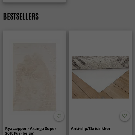
værdsætter dem netop for deres praktiske egenskaber i
hverdagen.
BESTSELLERS
Er kludetæpper et godt valg til familiehjem?
Ja, kludetæpper passer perfekt i hjem med børn og meget
aktivitet. De er slidstærke, funktionelle og bevarer deres
udtryk ved daglig brug.
Ryatæpper - Aranga Super
Anti-slip/Skridsikker
Soft Fur (beige)