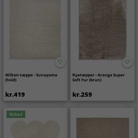
Wilton-tæppe - Sunayama
Ryatæpper - Aranga Super
(hvid)
Soft Fur (brun)
kr.419
kr.259
Nyhed