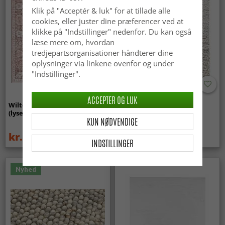
Klik på "Acceptér & luk" for at tillade alle
cookies, eller juster dine præferencer ved at
klikke på "Indstillinger" nedenfor. Du kan også
læse mere om, hvordan
tredjepartsorganisationer håndterer dine
oplysninger via linkene ovenfor og under
"Indstillinger".
ACCEPTER OG LUK
Wilton-tæppe - Gombalia
Uldtæppe - Avafors Wool
(lyserød)
Bubble (natural)
KUN NØDVENDIGE
kr.339
kr.719
kr.449
INDSTILLINGER
Nyhed