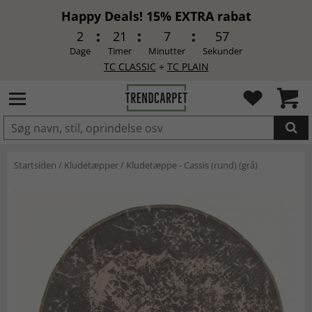
Happy Deals! 15% EXTRA rabat
2
21
7
57
Dage
Timer
Minutter
Sekunder
TC CLASSIC
+
TC PLAIN
LAGT I INDKØBSKURVEN.
Startsiden
/
Kludetæpper
/
Kludetæppe - Cassis (rund) (grå)