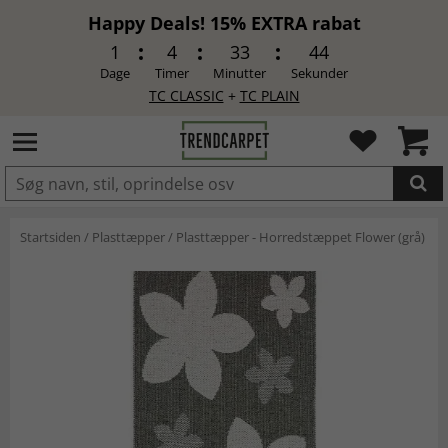
Happy Deals! 15% EXTRA rabat
1
4
33
43
Dage
Timer
Minutter
Sekunder
TC CLASSIC
+
TC PLAIN
LAGT I INDKØBSKURVEN.
Startsiden
/
Plasttæpper
/
Plasttæpper - Horredstæppet Flower (grå)