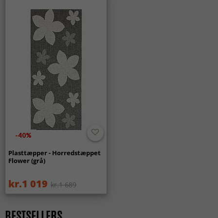
Tæpper 80 x 300 cm
MODERNE TÆPPER
Rektangulære Tæpper
Tæpper 80 x 150 cm
Tæpper 160 x 160 cm
ALLE TÆPPER
-40%
Plasttæpper - Horredstæppet
Flower (grå)
kr.1 019
kr.1 689
BESTSELLERS