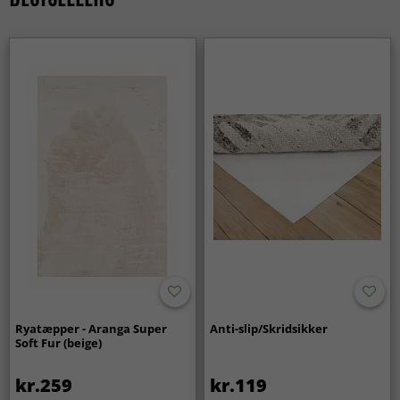
Ryatæpper - Aranga Super
Anti-slip/Skridsikker
Soft Fur (beige)
kr.259
kr.119