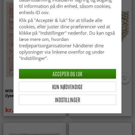
til information på din enhed, såsom cookies,
enheds-ID osv.
Klik på "Acceptér & luk" for at tillade alle
cookies, eller juster dine præferencer ved at
klikke på "Indstillinger" nedenfor. Du kan også
læse mere om, hvordan
tredjepartsorganisationer håndterer dine
oplysninger via linkene ovenfor og under
"Indstillinger".
ACCEPTER OG LUK
KUN NØDVENDIGE
Wilton-tæppe - Gombalia
Uldtæppe - Avafors Wool
(lyserød)
Bubble (grå/beige)
INDSTILLINGER
kr.329
kr.719
kr.439