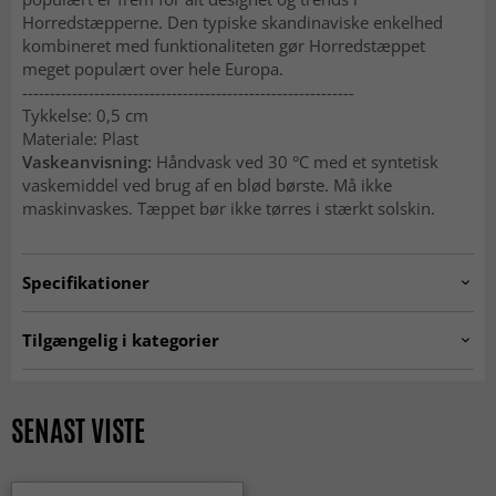
Horredstæpperne. Den typiske skandinaviske enkelhed
kombineret med funktionaliteten gør Horredstæppet
meget populært over hele Europa.
------------------------------------------------------------
Tykkelse: 0,5 cm
Materiale: Plast
Vaskeanvisning:
Håndvask ved 30 °C med et syntetisk
vaskemiddel ved brug af en blød børste. Må ikke
maskinvaskes. Tæppet bør ikke tørres i stærkt solskin.
Specifikationer
Artno:
hrd.flower.grey-18
Tilgængelig i kategorier
Plasttæpper
Gangtæpper
Køkkentæpper
Tæpper 160x230 cm
SENAST VISTE
SEASON SALE
Kvadratisk tæppe