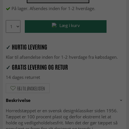
På lager. Afsendes inden for 1-2 hverdage.
Læg i kurv
✓
HURTIG LEVERING
Klar til afsendelse inden for 1-2 hverdage fra købsdagen.
✓
GRATIS LEVERING OG RETUR
14 dages returret
FØJ TIL ØNSKELISTEN
Beskrivelse
Horredstæppet er en svensk designklassiker siden 1956.
Tæppet er 100 procent plast og derfor ekstremt let at
holde og vedligeholdelsesfrit. Men det der gør tæppet så
populært er frem for alt designet og trends i