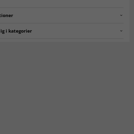
tioner
.solo.grey
ig i kategorier
er
Gangtæpper
pper
Tæpper 200 x 300 cm
60x230 cm
Tæpper 140x200 cm
0 x 300 cm
MODERNE TÆPPER
lære Tæpper
Tæpper 80 x 150 cm
0 x 250 cm
Tæpper 160 x 160 cm
00 x 200 cm
ALLE TÆPPER