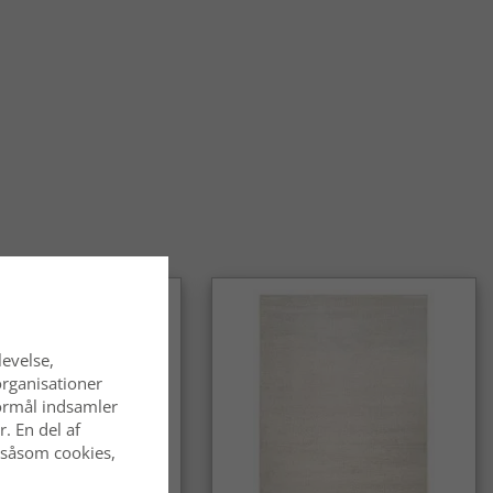
levelse,
organisationer
 formål indsamler
. En del af
 såsom cookies,