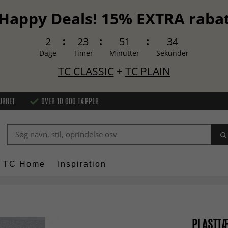
Happy Deals! 15% EXTRA raba
2
23
51
33
Dage
Timer
Minutter
Sekunder
TC CLASSIC
+
TC PLAIN
URRET
OVER 10 000 TÆPPER
TC Home
Inspiration
PLASTTÆ