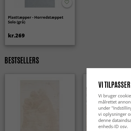
Plasttæpper - Horredstæppet
Solo (grå)
kr.269
BESTSELLERS
VI TILPASSER
Vi bruger cookie
målrettet annon
under "Indstilli
vi oplysninger o
denne dataindsa
enheds-ID osv.