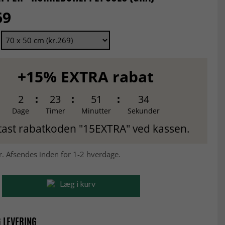
69
+15% EXTRA rabat
2
23
51
33
Dage
Timer
Minutter
Sekunder
tast rabatkoden "15EXTRA" ved kassen.
r. Afsendes inden for 1-2 hverdage.
Læg i kurv
 LEVERING