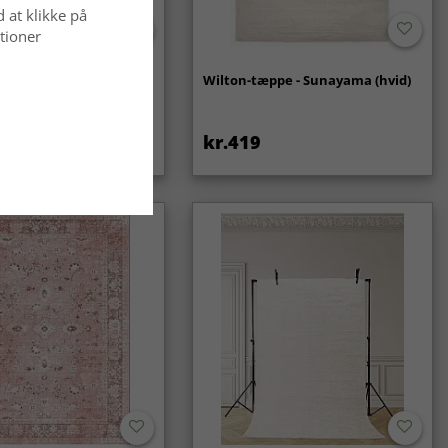
d at klikke på
tioner
- Coastal (creme)
Wilton-tæppe - Sunayama (hvid)
kr.419