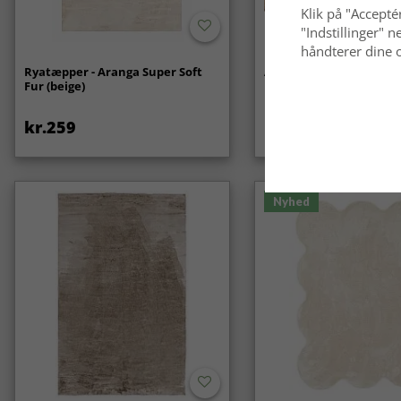
Klik på "Acceptér
"Indstillinger"
håndterer dine o
Ryatæpper - Aranga Super Soft
Anti-slip/Skridsikker
Fur (beige)
kr.259
kr.119
Nyhed