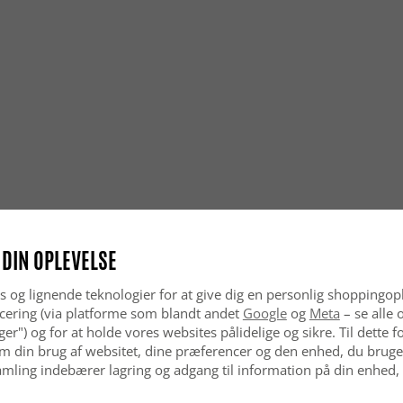
 DIN OPLEVELSE
s og lignende teknologier for at give dig en personlig shoppingop
cering (via platforme som blandt andet
Google
og
Meta
– se alle 
nger") og for at holde vores websites pålidelige og sikre. Til dette
m din brug af websitet, dine præferencer og den enhed, du bruger
mling indebærer lagring og adgang til information på din enhed,