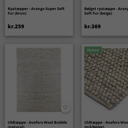
Ryatæpper - Aranga Super Soft
Bølget ryatæppe - Aran
Fur (brun)
Soft Fur (beige)
kr.259
kr.369
Nyhed
Uldtæppe - Avafors Wool Bubble
Uldtæppe - Avafors Woo
(natural)
(grå/beige)