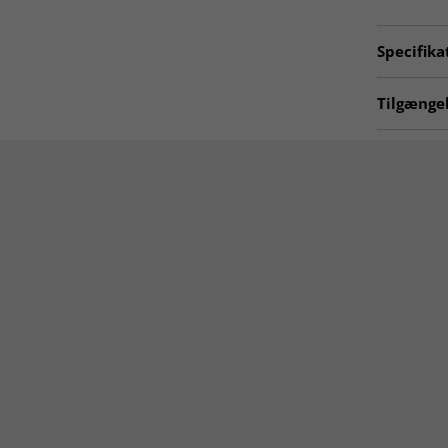
Specifika
Artno:
hrd
Tilgængel
Plasttæpp
Køkkentæ
Tæpper 1
Tæpper 8
Rektangu
Tæpper 8
Tæpper 2