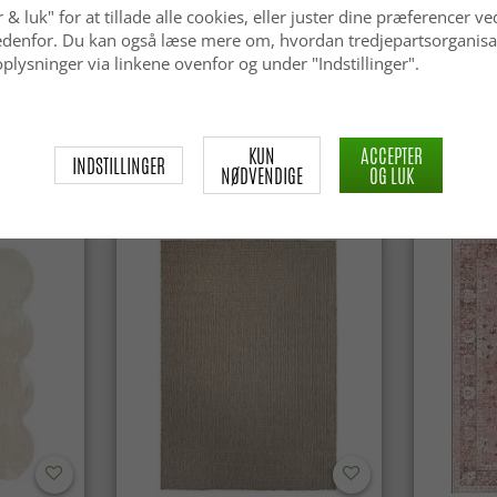
 & luk" for at tillade alle cookies, eller juster dine præferencer ve
 nedenfor. Du kan også læse mere om, hvordan tredjepartsorganisa
plysninger via linkene ovenfor og under "Indstillinger".
Uldtæppe - Avafors Wool Bubble
Uldtæppe 
(beige)
KUN
ACCEPTER
kr.629
kr.629
INDSTILLINGER
NØDVENDIGE
OG LUK