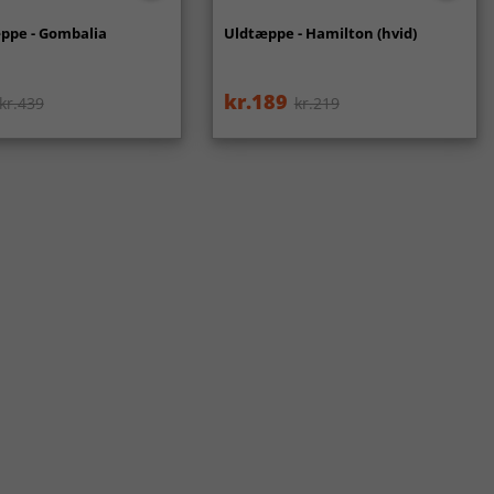
ppe - Gombalia
Uldtæppe - Hamilton (hvid)
kr.189
kr.439
kr.219