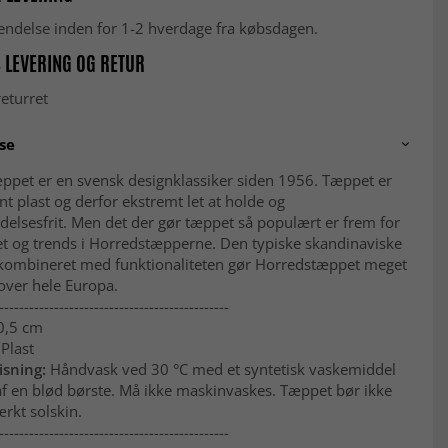
fsendelse inden for 1-2 hverdage fra købsdagen.
 LEVERING OG RETUR
eturret
se
ppet er en svensk designklassiker siden 1956. Tæppet er
t plast og derfor ekstremt let at holde og
delsesfrit. Men det der gør tæppet så populært er frem for
et og trends i Horredstæpperne. Den typiske skandinaviske
kombineret med funktionaliteten gør Horredstæppet meget
over hele Europa.
----------------------------------------------
 0,5 cm
 Plast
sning:
Håndvask ved 30 °C med et syntetisk vaskemiddel
af en blød børste. Må ikke maskinvaskes. Tæppet bør ikke
ærkt solskin.
----------------------------------------------