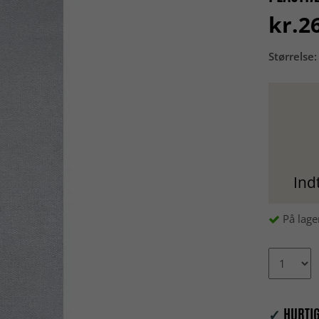
kr.2
Størrelse:
Ind
På lage
✓
HURTIG