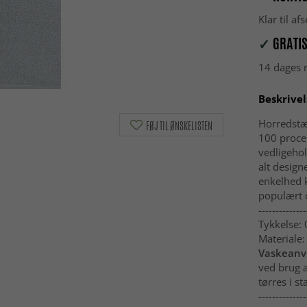
Klar til a
✓
GRATIS
14 dages r
Beskrivel
Horredstæ
FØJ TIL ØNSKELISTEN
100 procen
vedligehol
alt design
enkelhed 
populært 
--------------
Tykkelse:
Materiale:
Vaskeanvi
ved brug 
tørres i st
--------------