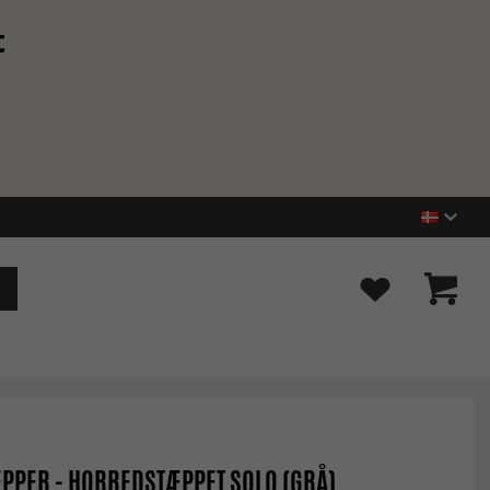
t
PPER - HORREDSTÆPPET SOLO (GRÅ)