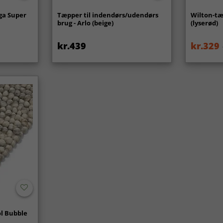
ga Super
Tæpper til indendørs/udendørs
Wilton-tæ
brug - Arlo (beige)
(lyserød)
kr.439
kr.329
l Bubble