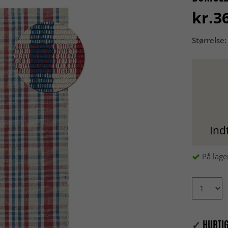
kr.3
Størrelse:
Ind
På lage
✓
HURTIG