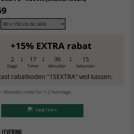
69
+15% EXTRA rabat
2
17
36
14
Dage
Timer
Minutter
Sekunder
tast rabatkoden "15EXTRA" ved kassen.
r. Afsendes inden for 1-2 hverdage.
Læg i kurv
 LEVERING