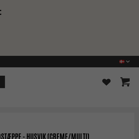
t
STÆPPE - HUSVIK (CREME/MULTI)