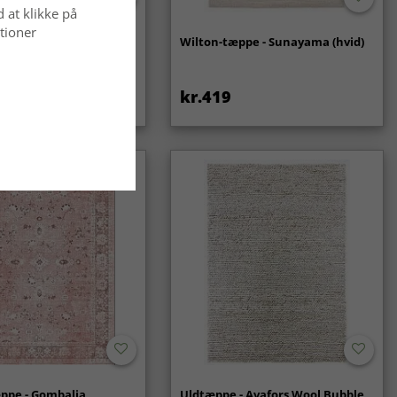
d at klikke på
tioner
- Coastal (creme)
Wilton-tæppe - Sunayama (hvid)
kr.419
ppe - Gombalia
Uldtæppe - Avafors Wool Bubble