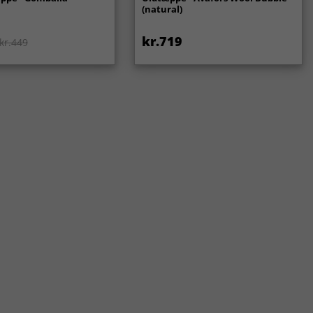
(natural)
kr.719
kr.449