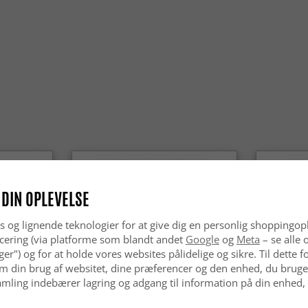
 DIN OPLEVELSE
s og lignende teknologier for at give dig en personlig shoppingop
cering (via platforme som blandt andet
Google
og
Meta
– se alle 
nger") og for at holde vores websites pålidelige og sikre. Til dette
m din brug af websitet, dine præferencer og den enhed, du bruger
mling indebærer lagring og adgang til information på din enhed,