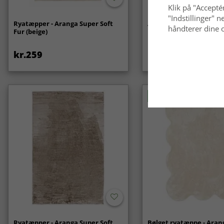
Klik på "Acceptér
"Indstillinger"
Ryatæpper - Aranga Super Soft
Anti-slip/Skridsikker
håndterer dine o
Fur (beige)
kr.259
kr.119
Nyhed
Ryatæpper - Aranga Super Soft
Bølget ryatæppe - Aran