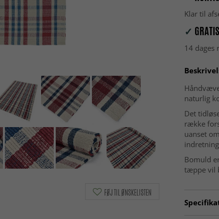
Klar til a
✓
GRATIS
14 dages r
Beskrivel
Håndvævet
naturlig k
Det tidløs
række forsk
uanset om 
indretning
Bomuld er 
tæppe vil 
FØJ TIL ØNSKELISTEN
Specifika