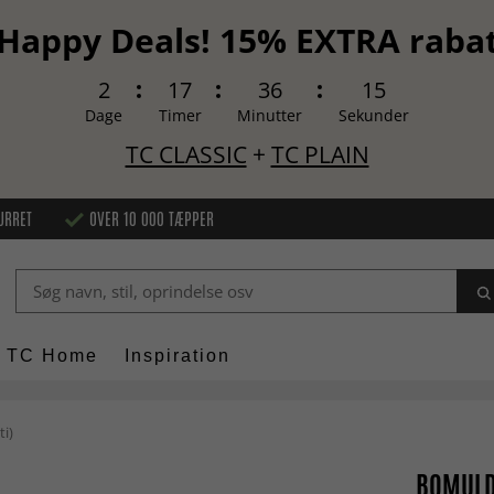
Happy Deals! 15% EXTRA raba
2
17
36
14
Dage
Timer
Minutter
Sekunder
TC CLASSIC
+
TC PLAIN
URRET
OVER 10 000 TÆPPER
TC Home
Inspiration
i)
BOMULD