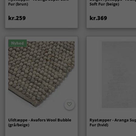
Fur (brun)
Soft Fur (beige)
kr.259
kr.369
Nyhed
Uldtæppe - Avafors Wool Bubble
Ryatæpper - Aranga Sup
(grå/beige)
Fur (hvid)