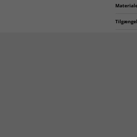
Artno:
hu
Materiale
Tykkelse:
Oprindels
Tilgængel
Materiale
Tæpper til
Røde tæp
Tæpper 1
Tæpper lø
BESTSELL
Rektangu
Tæpper 8