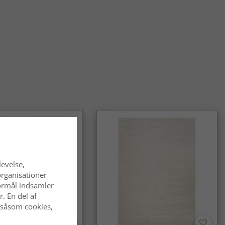
levelse,
organisationer
 formål indsamler
. En del af
 såsom cookies,