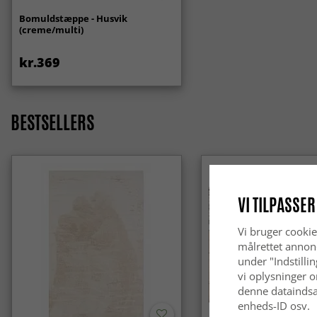
Bomuldstæppe - Husvik
(creme/multi)
kr.369
BESTSELLERS
VI TILPASSER
Vi bruger cookie
målrettet annon
under "Indstilli
vi oplysninger o
denne dataindsa
enheds-ID osv.