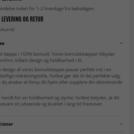
fsendelse inden for 1-2 hverdage fra købsdagen.
 LEVERING OG RETUR
eturret
se
 tæppe i 100% bomuld. Vores bomuldstæpper tilbyder
omfort, tidløst design og holdbarhed i ét.
e design af vores bomuldsteppe passer perfekt ind i en
ellige indretningsstile, hvilket gør det til det perfekte valg,
du ønsker at forny dit hjem eller supplere din eksisterende
.
kendt for sin holdbarhed og styrke, hvilket betyder, at dit
bevare sit udseende og kvalitet i lang tid fremover.
tioner