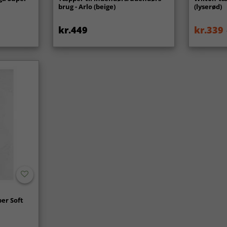
brug - Arlo (beige)
(lyserød)
kr.449
kr.339
er Soft