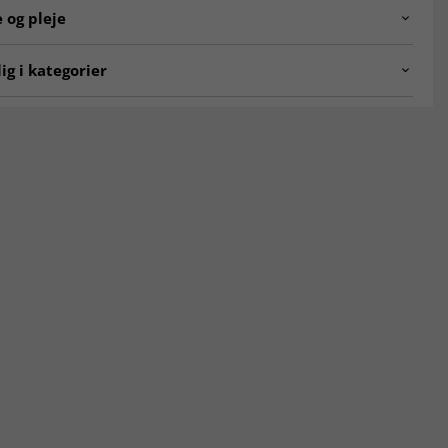
svik.cream/multi.80x150
 og pleje
ca. 5 mm
e:
Indien
ig i kategorier
:
100% Bomuld
 stuen
Tæpper til entré
per
Beige tæpper
60x230 cm
Tæpper 140x200 cm
bere
Flerfarvede tæpper
ERS
Tæpper soveværelse
lære Tæpper
NYHEDER
0 x 150 cm