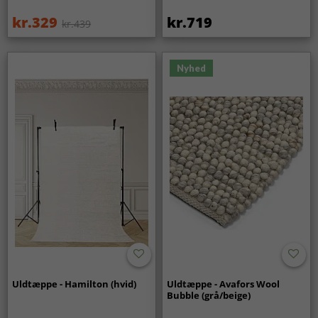
kr.329
kr.719
kr.439
Nyhed
Uldtæppe - Hamilton (hvid)
Uldtæppe - Avafors Wool
Bubble (grå/beige)