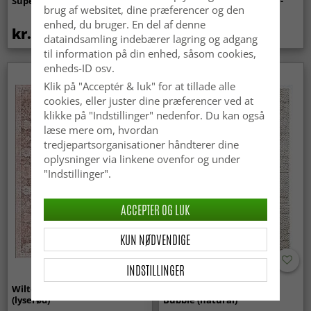
Super Soft Fur (beige)
indendørs/udendørs brug -
brug af websitet, dine præferencer og den
Arlo (beige)
enhed, du bruger. En del af denne
kr.369
kr.439
dataindsamling indebærer lagring og adgang
til information på din enhed, såsom cookies,
enheds-ID osv.
Klik på "Acceptér & luk" for at tillade alle
cookies, eller juster dine præferencer ved at
klikke på "Indstillinger" nedenfor. Du kan også
læse mere om, hvordan
tredjepartsorganisationer håndterer dine
oplysninger via linkene ovenfor og under
"Indstillinger".
ACCEPTER OG LUK
KUN NØDVENDIGE
INDSTILLINGER
Wilton-tæppe - Gombalia
Uldtæppe - Avafors Wool
(lyserød)
Bubble (natural)