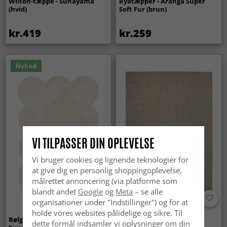
Wilton-tæppe - Sunayama
Ryatæpper - Aranga Super
(hvid)
Soft Fur (brun)
kr.419
kr.259
Nyhed
VI TILPASSER DIN OPLEVELSE
Vi bruger cookies og lignende teknologier for
at give dig en personlig shoppingoplevelse,
målrettet annoncering (via platforme som
blandt andet
Google
og
Meta
– se alle
organisationer under "Indstillinger") og for at
holde vores websites pålidelige og sikre. Til
Bølget ryatæppe - Aranga
Tæpper til
dette formål indsamler vi oplysninger om din