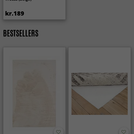
forskellige indretninger.
kr.189
Kan et rundt tæppe hjælpe med at indramme en
møbelgruppe?
BESTSELLERS
Ja, et rundt tæppe er perfekt til at skabe et naturligt
midtpunkt — for eksempel under et sofabord eller i en
læsekrog.