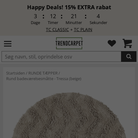
Happy Deals! 15% EXTRA rabat
3
12
21
4
Dage
Timer
Minutter
Sekunder
TC CLASSIC
+
TC PLAIN
LAGT I INDKØBSKURVEN.
Startsiden
/
RUNDE TÆPPER
/
Rund badeværelsesmåtte - Tressa (beige)