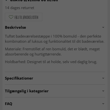
14 dages returret
FØJ TIL ØNSKELISTEN
Beskrivelse
Tuftet badeværelsestæppe i 100% bomuld - den perfekte
kombination af luksus og funktionalitet til dit badeværelse.
Materiale: Fremstillet af ren bomuld, det er blødt, meget
absorberende og hurtigttørrende.
Holdbarhed: Designet til at holde, selv ved daglig brug.
Specifikationer
Artno:
RCB-22-28.BEIGE.ROUND65
Tilgængelig i kategorier
Tykkelse
: ca. 1 cm
RUNDE TÆPPER
Tæppe Badeværelse
FAQ
MODERNE TÆPPER
R 80 cm