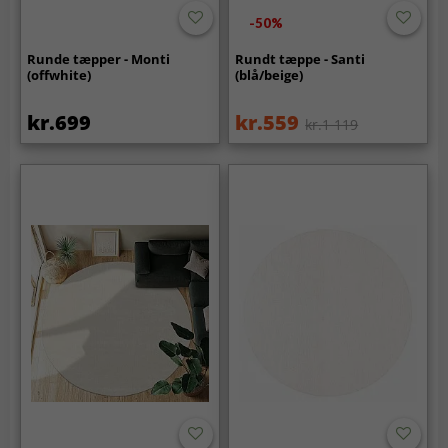
-50%
Runde tæpper - Monti
Rundt tæppe - Santi
(offwhite)
(blå/beige)
kr.699
kr.559
kr.1 119