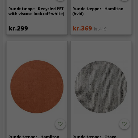
Rundt tæppe - Recycled PET
Runde tæpper - Hamilton
with viscose look (off-white)
(hvid)
kr.299
kr.369
kr.419
Runde tæpper - Hamilton
Runde tæpper - Otago