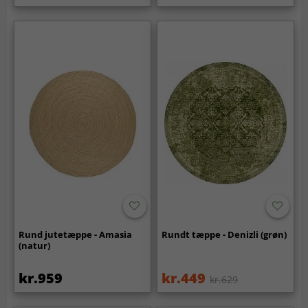
Rund jutetæppe - Amasia
Rundt tæppe - Denizli (grøn)
(natur)
kr.959
kr.449
kr.629