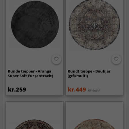
Runde tæpper - Aranga
Rundt tæppe - Bouhjar
Super Soft Fur (antracit)
(grå/multi)
kr.259
kr.449
kr.629