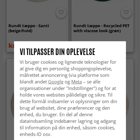
Rundt tæppe - Santi
Rundt tæppe - Recycled PET
(beige/hvid)
with viscose look (grøn)
kr.449
kr.239
kr.629
kr.399
VI TILPASSER DIN OPLEVELSE
Vi bruger cookies og lignende teknologier for
at give dig en personlig shoppingoplevelse,
målrettet annoncering (via platforme som
blandt andet
Google
og
Meta
– se alle
organisationer under "Indstillinger") og for at
holde vores websites pålidelige og sikre. Til
dette formål indsamler vi oplysninger om din
brug af websitet, dine præferencer og den
enhed, du bruger. En del af denne
dataindsamling indebærer lagring og adgang
til information på din enhed, såsom cookies,
enheds-ID osv.