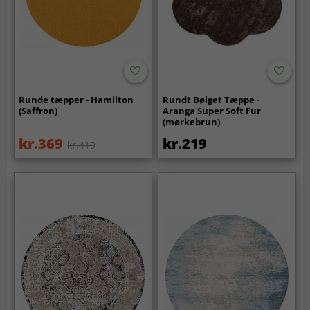
Runde tæpper - Hamilton
Rundt Bølget Tæppe -
(Saffron)
Aranga Super Soft Fur
(mørkebrun)
kr.369
kr.219
kr.419