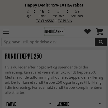
Happy Deals! 15% EXTRA rabat
2
16
3
57
Dage
Timer
Minutter
Sekunder
TC CLASSIC
+
TC PLAIN
LAGT I INDKØBSKURVEN.
RUNDT TÆPPE 250
Hvis du leder efter noget nyt og spændende til din
indretning, kan svaret være et smukt rundt tæppe 250.
Med sin runde udformning vil du få et tæppe, der skiller sig
ud. Derfor kan et rundt tæppe 250 også bruges til blikfang
i din indretning. For et smukt rundt tæppe komplimenterer
alle stilarter.
FARVE
LÆNGDE