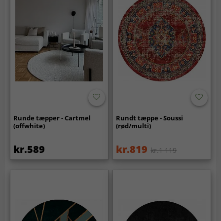
Runde tæpper - Cartmel
Rundt tæppe - Soussi
(offwhite)
(rød/multi)
kr.589
kr.819
kr.1 119