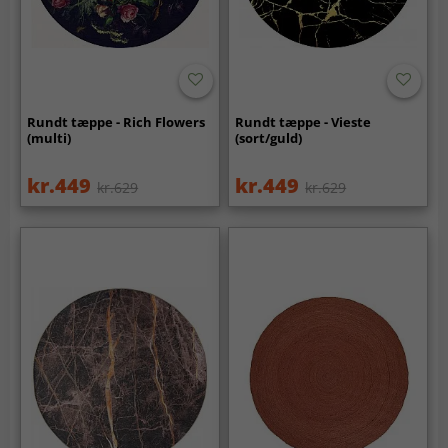
Rundt tæppe - Rich Flowers
Rundt tæppe - Vieste
(multi)
(sort/guld)
kr.449
kr.449
kr.629
kr.629