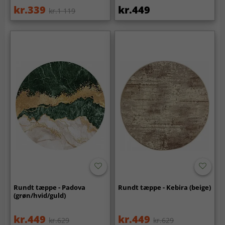
kr.339
kr.449
kr.1 119
Rundt tæppe - Padova
Rundt tæppe - Kebira (beige)
(grøn/hvid/guld)
kr.449
kr.449
kr.629
kr.629