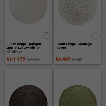
Rundt tæppe - Jodhpur
Rundt tæppe - Sandrigo
Special Luxury Edition
(beige)
(offwhite)
kr.1 179
kr.449
kr.1 439
kr.629