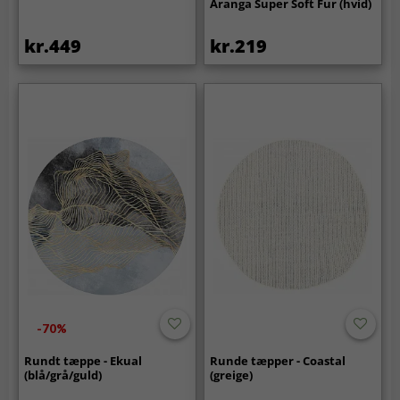
Aranga Super Soft Fur (hvid)
kr.449
kr.219
-70%
Rundt tæppe - Ekual
Runde tæpper - Coastal
(blå/grå/guld)
(greige)