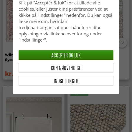
Klik på "Acceptér & luk" for at tillade alle
cookies, eller juster dine præferencer ved at
klikke på "Indstillinger" nedenfor. Du kan også
læse mere om, hvordan
tredjepartsorganisationer håndterer dine
oplysninger via linkene ovenfor og under
"Indstillinger".
ACCEPTER OG LUK
Wilton-tæppe - Gombalia
Uldtæppe - Avafors Wool
(lyserød)
Bubble (natural)
KUN NØDVENDIGE
kr.329
kr.719
kr.439
INDSTILLINGER
Nyhed