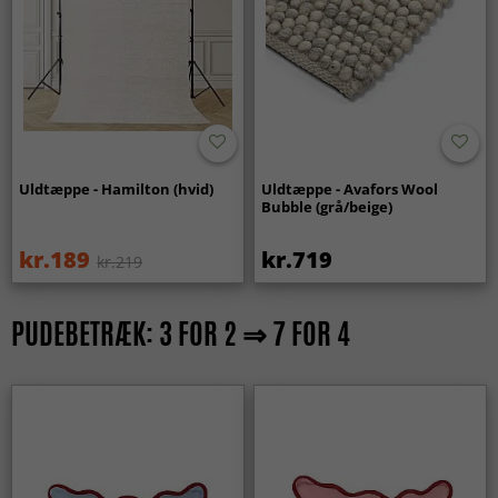
Uldtæppe - Hamilton (hvid)
Uldtæppe - Avafors Wool
Bubble (grå/beige)
kr.189
kr.719
kr.219
PUDEBETRÆK: 3 FOR 2 ⇒ 7 FOR 4