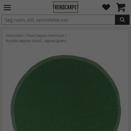
LAGT I INDKØBSKURVEN.
Startsiden
/
Sisal tæppe med kant
/
Runde tæpper (sisal) - Agave (grøn)