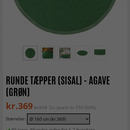
RUNDE TÆPPER (SISAL) - AGAVE
(GRØN)
kr.369
kr.919
Du sparer kr.550 (60%)
Størrelse:
På lager. Afsendes inden for 1-2 hverdage.