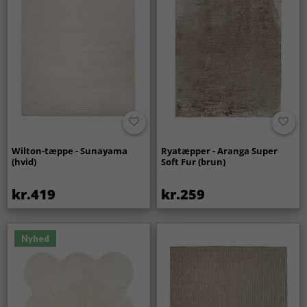
Wilton-tæppe - Sunayama
Ryatæpper - Aranga Super
(hvid)
Soft Fur (brun)
kr.419
kr.259
Nyhed