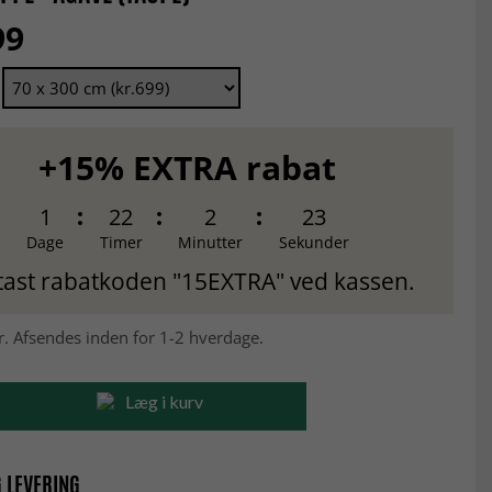
99
+15% EXTRA rabat
1
22
2
22
Dage
Timer
Minutter
Sekunder
tast rabatkoden "15EXTRA" ved kassen.
r. Afsendes inden for 1-2 hverdage.
Læg i kurv
 LEVERING