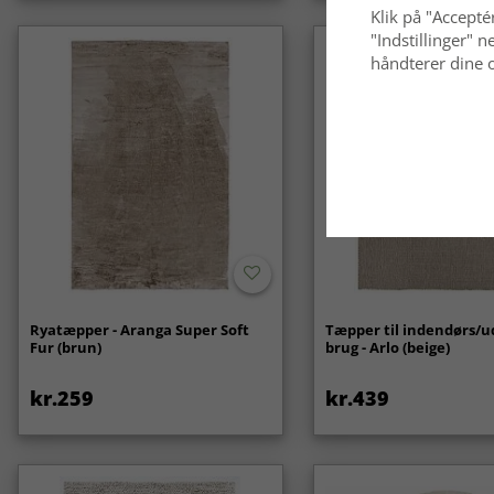
Klik på "Acceptér
"Indstillinger"
håndterer dine o
Ryatæpper - Aranga Super Soft
Tæpper til indendørs/
Fur (brun)
brug - Arlo (beige)
kr.259
kr.439