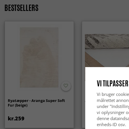
BESTSELLERS
VI TILPASSER
Vi bruger cookie
målrettet annon
Ryatæpper - Aranga Super Soft
Anti-slip/Skridsikker
Fur (beige)
under "Indstilli
vi oplysninger o
kr.259
kr.119
denne dataindsa
enheds-ID osv.