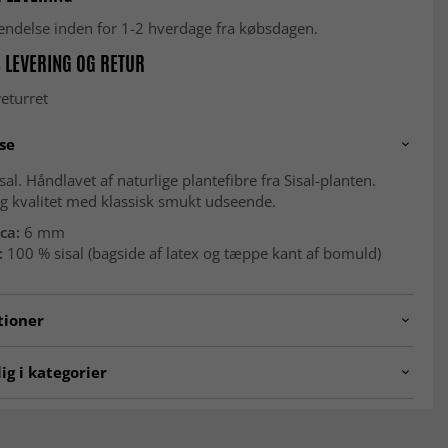
fsendelse inden for 1-2 hverdage fra købsdagen.
 LEVERING OG RETUR
eturret
se
sal. Håndlavet af naturlige plantefibre fra Sisal-planten.
g kvalitet med klassisk smukt udseende.
ca:
6 mm
:
100 % sisal (bagside af latex og tæppe kant af bomuld)
tioner
al.design20-2
ig i kategorier
er
Tæpper til entré
per
Tæpper 200 x 300 cm