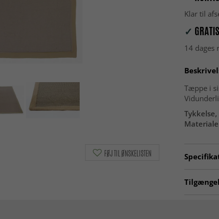
Klar til a
✓
GRATIS
14 dages r
Beskrivel
Tæppe i si
Vidunderli
Tykkelse, 
Materiale
FØJ TIL ØNSKELISTEN
Specifika
Artno:
sis
Tilgængel
Gangtæpp
Beige tæp