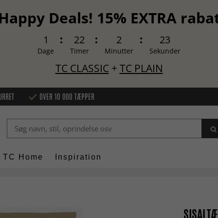
Happy Deals! 15% EXTRA raba
1
22
2
22
Dage
Timer
Minutter
Sekunder
TC CLASSIC
+
TC PLAIN
URRET
OVER 10 000 TÆPPER
TC Home
Inspiration
SISALTÆ