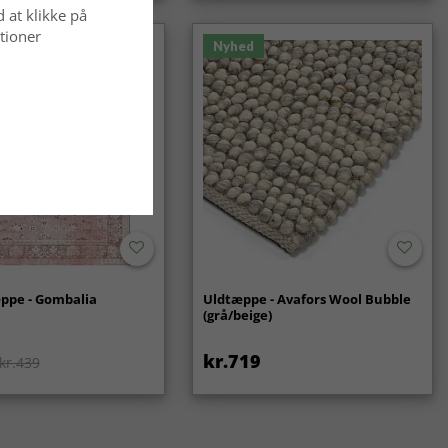
d at klikke på
tioner
Nyhed
ppe - Gombalia
Uldtæppe - Avafors Wool Bubble
(grå/beige)
kr.719
kr.439