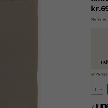
kr.6
Størrelse:
Ind
På lage
✓
HURTIG