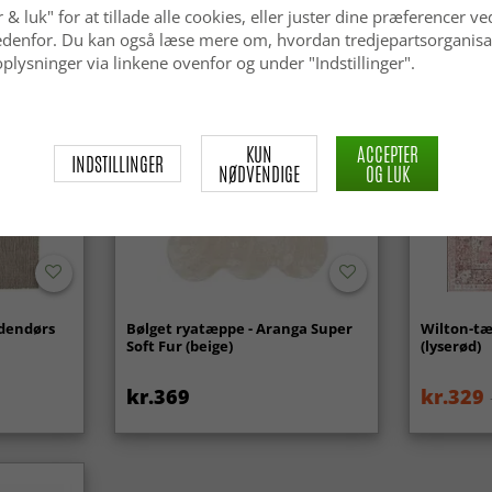
 & luk" for at tillade alle cookies, eller juster dine præferencer ve
 nedenfor. Du kan også læse mere om, hvordan tredjepartsorganisa
Nyhed
plysninger via linkene ovenfor og under "Indstillinger".
KUN
ACCEPTER
INDSTILLINGER
NØDVENDIGE
OG LUK
udendørs
Bølget ryatæppe - Aranga Super
Wilton-tæ
Soft Fur (beige)
(lyserød)
kr.369
kr.329