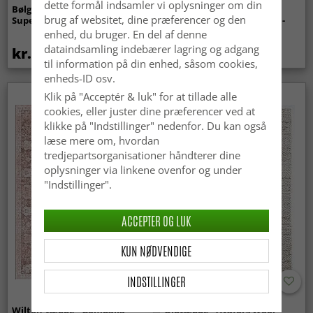
dette formål indsamler vi oplysninger om din
Bølget ryatæppe - Aranga
Tæpper til
brug af websitet, dine præferencer og den
Super Soft Fur (beige)
indendørs/udendørs brug -
Arlo (beige)
enhed, du bruger. En del af denne
dataindsamling indebærer lagring og adgang
kr.369
kr.449
til information på din enhed, såsom cookies,
enheds-ID osv.
Klik på "Acceptér & luk" for at tillade alle
cookies, eller juster dine præferencer ved at
klikke på "Indstillinger" nedenfor. Du kan også
læse mere om, hvordan
tredjepartsorganisationer håndterer dine
oplysninger via linkene ovenfor og under
"Indstillinger".
ACCEPTER OG LUK
KUN NØDVENDIGE
INDSTILLINGER
Wilton-tæppe - Gombalia
Uldtæppe - Avafors Wool