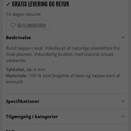
✓
GRATIS LEVERING OG RETUR
14 dages returret
FØJ TIL ØNSKELISTEN
Beskrivelse
Rund tæppe i sisal. Håndlavet af naturlige plantefibre fra
Sisal-planten. Vidunderlig kvalitet med klassisk smukt
udseende.
Tykkelse, ca:
6 mm
Materiale:
100 % sisal (bagside af latex og tæppe kant af
bomuld)
Specifikationer
Artno:
sisal.design2.round
Tilgængelig i kategorier
RUNDE TÆPPER
Grå tæpper