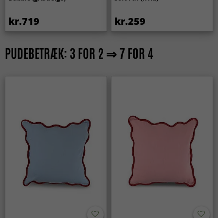
kr.719
kr.259
PUDEBETRÆK: 3 FOR 2 ⇒ 7 FOR 4