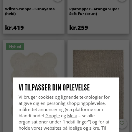
Wilton-tæppe - Sunayama
Ryatæpper - Aranga Super
(hvid)
Soft Fur (brun)
kr.419
kr.259
Nyhed
VI TILPASSER DIN OPLEVELSE
Vi bruger cookies og lignende teknologier for
at give dig en personlig shoppingoplevelse,
målrettet annoncering (via platforme som
blandt andet
Google
og
Meta
– se alle
organisationer under "Indstillinger") og for at
holde vores websites pålidelige og sikre. Til