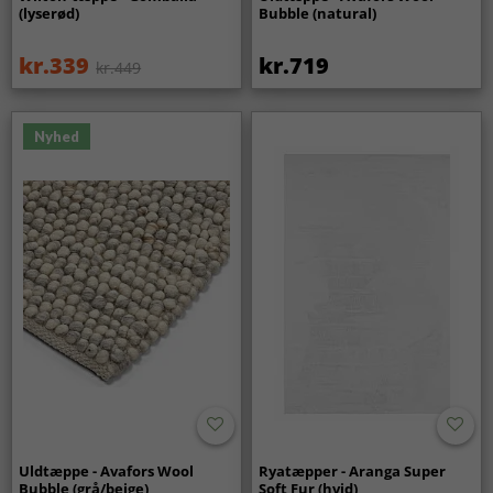
(lyserød)
Bubble (natural)
kr.339
kr.719
kr.449
Nyhed
Uldtæppe - Avafors Wool
Ryatæpper - Aranga Super
Bubble (grå/beige)
Soft Fur (hvid)