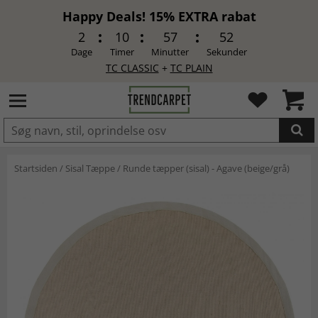
Happy Deals! 15% EXTRA rabat
2
10
57
51
Dage
Timer
Minutter
Sekunder
TC CLASSIC
+
TC PLAIN
LAGT I INDKØBSKURVEN.
Startsiden
/
Sisal Tæppe
/
Runde tæpper (sisal) - Agave (beige/grå)