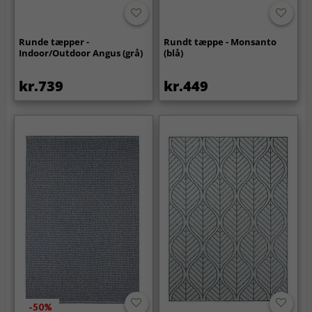
Runde tæpper -
Rundt tæppe - Monsanto
Indoor/Outdoor Angus (grå)
(blå)
kr.739
kr.449
-50%