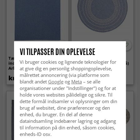
VI TILPASSER DIN OPLEVELSE
Tæpper til
Rundt tæppe -
Vi bruger cookies og lignende teknologier for
indendørs/udendørs brug -
Indoor/Outdoor Angus (blå)
Arlo (blå)
at give dig en personlig shoppingoplevelse,
målrettet annoncering (via platforme som
kr.369
kr.739
blandt andet
Google
og
Meta
– se alle
organisationer under "Indstillinger") og for at
holde vores websites pålidelige og sikre. Til
Nyhed
dette formål indsamler vi oplysninger om din
brug af websitet, dine præferencer og den
enhed, du bruger. En del af denne
dataindsamling indebærer lagring og adgang
til information på din enhed, såsom cookies,
enheds-ID osv.