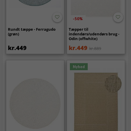
-50%
Rundt tæppe - Ferragudo
Tæpper til
(grøn)
indendørs/udendørs brug -
Odin (offwhite)
kr.449
kr.449
kr.889
Nyhed