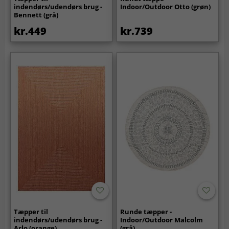
indendørs/udendørs brug -
Indoor/Outdoor Otto (grøn)
Bennett (grå)
kr.449
kr.739
Tæpper til
Runde tæpper -
indendørs/udendørs brug -
Indoor/Outdoor Malcolm
Arlo (orange)
(grå)