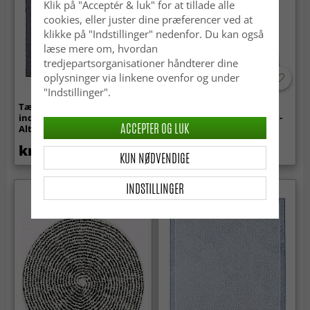
Klik på "Acceptér & luk" for at tillade alle
cookies, eller juster dine præferencer ved at
klikke på "Indstillinger" nedenfor. Du kan også
læse mere om, hvordan
tredjepartsorganisationer håndterer dine
oplysninger via linkene ovenfor og under
"Indstillinger".
Tæpper til
Tæpper til
indendørs/udendørs brug -
indendørs/udendørs brug -
ACCEPTER OG LUK
Alta (antracit)
Rhea (beige)
kr.369
kr.369
KUN NØDVENDIGE
INDSTILLINGER