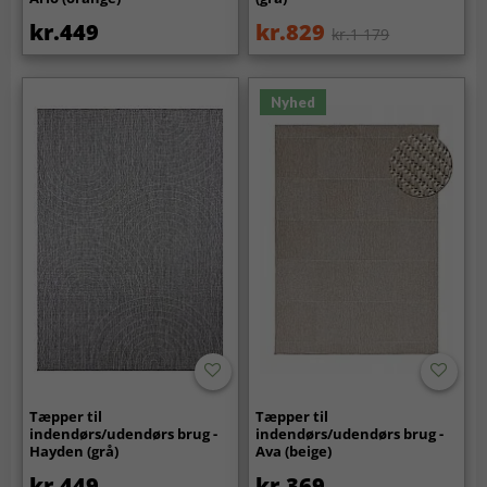
kr.449
kr.829
kr.1 179
Nyhed
Tæpper til
Tæpper til
indendørs/udendørs brug -
indendørs/udendørs brug -
Hayden (grå)
Ava (beige)
kr.449
kr.369