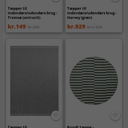
Tæpper til
Tæpper til
indendørs/udendørs brug -
indendørs/udendørs brug -
Tromsø (antracit)
Harvey (grøn)
kr.149
kr.929
kr.299
kr.1 329
Tæpper til
Rundt tæppe -