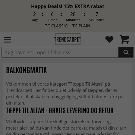
Happy Deals! 15% EXTRA rabat
2
6
28
5
Dage
Timer
Minutter
Sekunder
TC CLASSIC
+
TC PLAIN
LAGT I INDKØBSKURVEN.
BALKONGMATTA
Velkommen til vores kategori "Tæppe Til Altan" på
Trendcarpet! Her finder du et udvalg af tæpper, der er
perfekte til at skabe en hyggelig og stilfuld atmosfære på
din altan.
TÆPPE TIL ALTAN - GRATIS LEVERING OG RETUR
Vi tilbyder tæpper i forskellige størrelser, farver og
materialer, så du kan finde det perfekte match til din altan
og din personlige stil. Vores tæpper er nøje udvalgt for