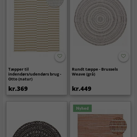
Tæpper til
Rundt tæppe - Brussels
indendørs/udendørs brug -
Weave (grå)
Otto (natur)
kr.369
kr.449
Nyhed